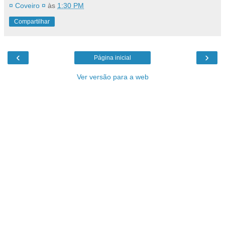
¤ Coveiro ¤
às
1:30 PM
Compartilhar
‹
›
Página inicial
Ver versão para a web