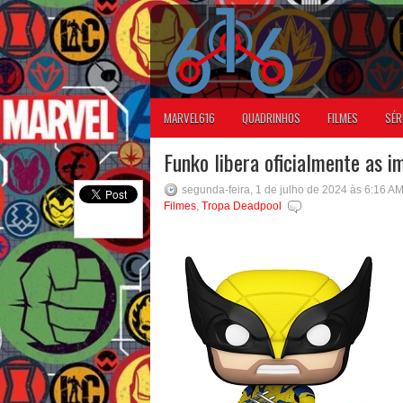
MARVEL616
QUADRINHOS
FILMES
SÉR
Funko libera oficialmente as i
segunda-feira, 1 de julho de 2024 às 6:16 A
Filmes
,
Tropa Deadpool