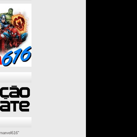
marvel616"