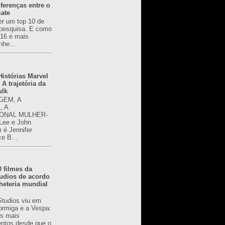
ferenças entre o
mate
er um top 10 de
pesquisa. E como
616 é mais
nhe...
istórias Marvel
 A trajetória da
ulk
GEM, A
, A
ONAL MULHER-
 Lee e John
é Jennifer
ce B...
0 filmes da
udios de acordo
heteria mundial
Studios viu em
rmiga e a Vespa:
s mais
ntos desde que o