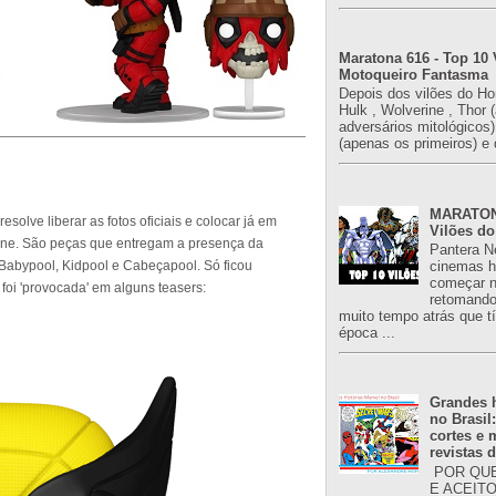
Maratona 616 - Top 10 
Motoqueiro Fantasma
Depois dos vilões do H
Hulk , Wolverine , Thor 
adversários mitológicos
(apenas os primeiros) e 
MARATONA
olve liberar as fotos oficiais e colocar já em
Vilões do
ine. São peças que entregam a presença da
Pantera N
Babypool, Kidpool e Cabeçapool. Só ficou
cinemas h
começar n
oi 'provocada' em alguns teasers:
retomand
muito tempo atrás que 
época ...
Grandes h
no Brasil
cortes e
revistas 
POR QUE
E ACEIT