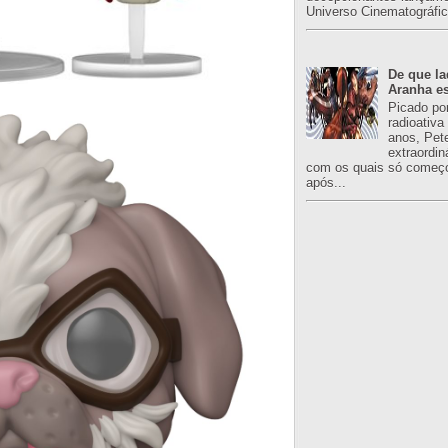
Universo Cinematográfic
De que l
Aranha es
Picado po
radioativa
anos, Pet
extraordin
com os quais só começo
após...