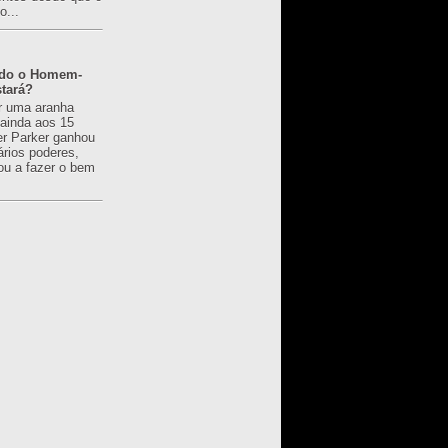
o...
ado o Homem-
tará?
r uma aranha
 ainda aos 15
er Parker ganhou
ários poderes,
u a fazer o bem