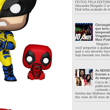
FEITOS PELA EDITORA
Alexandre Morgado O an
Ebal tinha acabado de tr
Christoph
que teria
temporad
Vingador
Mais Pod
Ninguém v
você perguntar a qualqu
qual o seu desenho favori
hoje baseado nos heróis
As NOVAS
fizeram a
do tempo
Cerca de 
publicamo
contando 
história das Mulheres d
dos mais de 60 anos de 