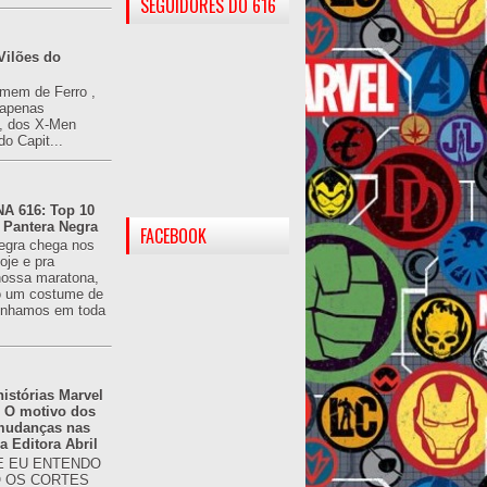
SEGUIDORES DO 616
Vilões do
omem de Ferro ,
(apenas
), dos X-Men
do Capit...
 616: Top 10
 Pantera Negra
FACEBOOK
egra chega nos
oje e pra
ossa maratona,
o um costume de
tínhamos em toda
istórias Marvel
: O motivo dos
 mudanças nas
da Editora Abril
 EU ENTENDO
O OS CORTES