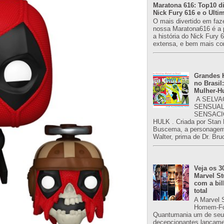
Maratona 616: Top10 di
Nick Fury 616 e o Ulti
O mais divertido em faz
nossa Maratona616 é a 
a história do Nick Fury 
extensa, e bem mais co
Grandes H
no Brasil:
Mulher-H
A SELVA
SENSUAL
SENSACI
HULK . Criada por Stan
Buscema, a personagem 
Walter, prima de Dr. Bru
Veja os 3
Marvel St
com a bil
total
A Marvel 
Homem-Fo
Quantumania um de seu
decepcionantes lançame