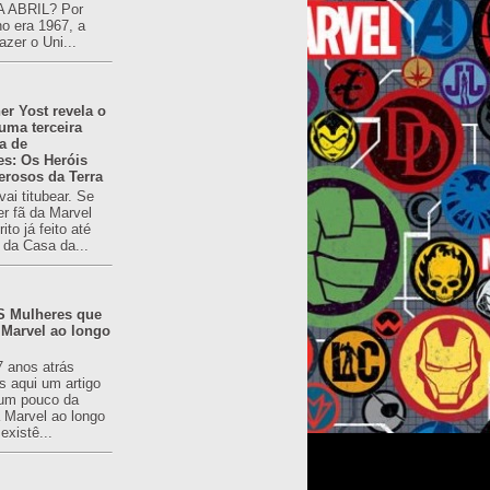
 ABRIL? Por
o era 1967, a
azer o Uni...
er Yost revela o
 uma terceira
a de
es: Os Heróis
erosos da Terra
ai titubear. Se
er fã da Marvel
to já feito até
 da Casa da...
 Mulheres que
 Marvel ao longo
7 anos atrás
s aqui um artigo
um pouco da
a Marvel ao longo
existê...