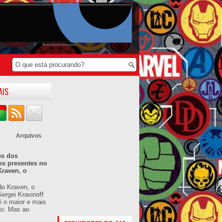
AIS
Arquivos
es dos
os presentes no
Kraven, o
do Kraven, o
ergei Kravinoff
é o maior e mais
do. Mas ao