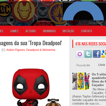
IES
GAMES
ACTIONS
INOMINATA
MUTAÇÃO
CONTATO
magens da sua 'Tropa Deadpool'
616 NAS REDES SOCI
M
Action Figures
,
Deadpool & Wolverine
,
Populares
Lista
Os 5 vilõ
quadrinh
filme do 
Caçador
No filme 
Caçador, S
(Aaron Taylor-Johnson) 
temido caçador do mun
contrário de sua co...