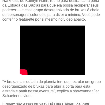
Harkness, de Kathryn Hahn, reúne para destrancar a porta
da Estrada das Bruxas para que ela possa recuperar seus
poderes — e esse grupo desorganizado de bruxas é cheio
de personagens coloridos, para dizer o mínimo. Você pode
conferir o featurette por si mesmo no vídeo abaixo.
"A bruxa mais odiada do planeta tem que recrutar um grupo
desorganizado de bruxas para abrir a porta para esta
estrada e partir nessa aventura", explica a showrunner Jac
Schaefer no vídeo.
E quem são essas bruxas? Há Lilia Calderu de Patti