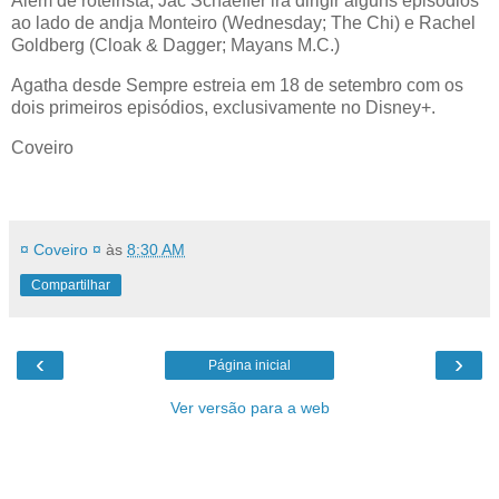
Além de roteirista, Jac Schaeffer irá dirigir alguns episódios
ao lado de andja Monteiro (Wednesday; The Chi) e Rachel
Goldberg (Cloak & Dagger; Mayans M.C.)
Agatha desde Sempre estreia em 18 de setembro com os
dois primeiros episódios, exclusivamente no Disney+.
Coveiro
¤ Coveiro ¤
às
8:30 AM
Compartilhar
‹
›
Página inicial
Ver versão para a web