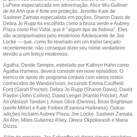
LuPone especializada em adivinhação, Alice Wu-Gulliver
de Ali Ahn que é forte em proteção, Jennifer Kale de
Sasheer Zamata especialista em poções, Sharon Davis de
Debra Jo Rupp foi escolhida como a bruxa verde e Aubrey
Plaza como Rio Vidal, que é "algum tipo de fodona". Eles
são acompanhados pelo misterioso Adolescente de Joe
Locke — que, como foi revelado em um trailer lançado
recentemente, não consegue dizer seu nome verdadeiro
devido a um feitiço misterioso.
Agatha: Desde Sempre, estrelado por Kathryn Hahn como
Agatha Harness, deverá consistir em nove episódios. O
elenco de apoio do programa contará com vários rostos
conhecidos de WandaVision, incluindo Emma Caulfield
Ford (Sarah Proctor), Debra Jo Rupp (Sharon Davis), David
Payton (John Collins), David Lengel (Harold Proctor), Asif
Ali (Abilash Tandon ), Amos Glick (Dennis), Brian Brightman
(xerife Miller) e Kate Forbes (Evanora Harkness). Outras
adições incluem Aubrey Plaza, Joe Locke, Sasheer Zamata,
Ali Ahn, Miles Gutierrez-Riley, Okwui Okpokwasili e Maria
Dizzia.