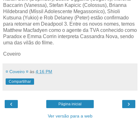
Baccarin (Vanessa), Stefan Kapicic (Colossus), Brianna
Hildebrand (Míssil Adolescente Megassonico), Shioli
Kutsuna (Yukio) e Rob Delaney (Peter) estão confirmado
para retornar em Deadpool 3. Entre os novos nomes, temos
Matthew Macfadyen como o agente da TVA conhecido como
Paradox e Emma Corrin interpreta Cassandra Nova, sendo
uma das vilãs do filme.
Coveiro
¤ Coveiro ¤
às
4:16 PM
Compartilhar
‹
›
Página inicial
Ver versão para a web