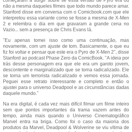
começaram a surgir sobre se essa versão de Pyro era ou
não a mesma daqueles filmes que todo mundo parece amar.
Stanford disse em conversa com o Comicbook.com que ele
interpretou essa variante como se fosse a mesma de X-Men
2 e relembra o dia em que gravaram a grande cena no
Vazio... sem a presença de Chris Evans lá.
"Eu apenas tomei isso como uma continuação, mas
novamente, com um ajuste de tom. Basicamente, o que eu
fiz foi voltar e pensar que este era o Pyro de X-Men 2", disse
Stanford ao podcast Phase Zero da ComicBook. "A ideia por
trás desse personagem era que ele era um garoto jovem,
descontente e marginalizado que se torna radicalizado. Ele
se torna um terrorista radicalizado e vemos essa jornada.
Peguei esse retrato interessante e completo e então o
ajustei para o universo Deadpool e as circunstâncias dadas
daquele mundo."
Na era digital, é cada vez mais difícil filmar um filme inteiro
sem que pontos importantes da trama vazem antes do
tempo, ainda mais quando o Universo Cinematográfico
Marvel entra na briga. Como foi o caso da maioria dos
produtos da Marvel, Deadpool & Wolverine se viu vítima de