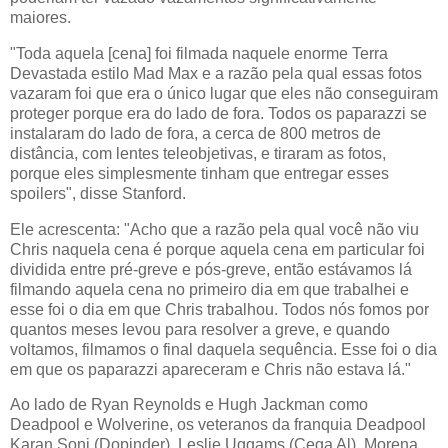
maiores.
"Toda aquela [cena] foi filmada naquele enorme Terra
Devastada estilo Mad Max e a razão pela qual essas fotos
vazaram foi que era o único lugar que eles não conseguiram
proteger porque era do lado de fora. Todos os paparazzi se
instalaram do lado de fora, a cerca de 800 metros de
distância, com lentes teleobjetivas, e tiraram as fotos,
porque eles simplesmente tinham que entregar esses
spoilers", disse Stanford.
Ele acrescenta: "Acho que a razão pela qual você não viu
Chris naquela cena é porque aquela cena em particular foi
dividida entre pré-greve e pós-greve, então estávamos lá
filmando aquela cena no primeiro dia em que trabalhei e
esse foi o dia em que Chris trabalhou. Todos nós fomos por
quantos meses levou para resolver a greve, e quando
voltamos, filmamos o final daquela sequência. Esse foi o dia
em que os paparazzi apareceram e Chris não estava lá."
Ao lado de Ryan Reynolds e Hugh Jackman como
Deadpool e Wolverine, os veteranos da franquia Deadpool
Karan Soni (Dopinder), Leslie Uggams (Cega Al), Morena