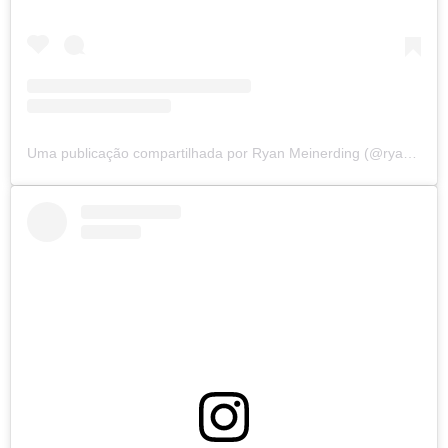
Uma publicação compartilhada por Ryan Meinerding (@ryan_meinerding_art)