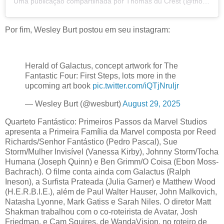
Uma publicação compartilhada por Thomas du Crest (@thomasducrest)
Por fim, Wesley Burt postou em seu instagram:
Herald of Galactus, concept artwork for The
Fantastic Four: First Steps, lots more in the
upcoming art book
pic.twitter.com/iQTjNruIjr
— Wesley Burt (@wesburt)
August 29, 2025
Quarteto Fantástico: Primeiros Passos da Marvel Studios
apresenta a Primeira Família da Marvel composta por Reed
Richards/Senhor Fantástico (Pedro Pascal), Sue
Storm/Mulher Invisível (Vanessa Kirby), Johnny Storm/Tocha
Humana (Joseph Quinn) e Ben Grimm/O Coisa (Ebon Moss-
Bachrach). O filme conta ainda com Galactus (Ralph
Ineson), a Surfista Prateada (Julia Garner) e Matthew Wood
(H.E.R.B.I.E.), além de Paul Walter Hauser, John Malkovich,
Natasha Lyonne, Mark Gatiss e Sarah Niles. O diretor Matt
Shakman trabalhou com o co-roteirista de Avatar, Josh
Friedman, e Cam Squires, de WandaVision, no roteiro de