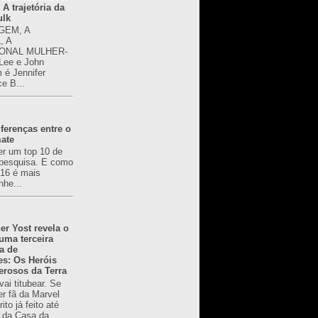
 A trajetória da
ulk
GEM, A
, A
ONAL MULHER-
 Lee e John
é Jennifer
ce B...
ferenças entre o
mate
er um top 10 de
pesquisa. E como
616 é mais
nhe...
er Yost revela o
 uma terceira
a de
es: Os Heróis
erosos da Terra
ai titubear. Se
er fã da Marvel
to já feito até
 da Casa da...