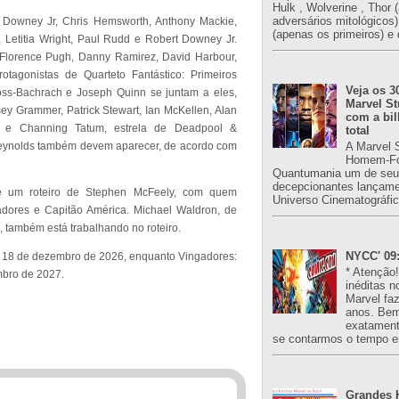
Hulk , Wolverine , Thor 
adversários mitológicos
 Downey Jr, Chris Hemsworth, Anthony Mackie,
(apenas os primeiros) e 
 Letitia Wright, Paul Rudd e Robert Downey Jr.
 Florence Pugh, Danny Ramirez, David Harbour,
agonistas de Quarteto Fantástico: Primeiros
Veja os 3
ss-Bachrach e Joseph Quinn se juntam a eles,
Marvel St
ey Grammer, Patrick Stewart, Ian McKellen, Alan
com a bil
e Channing Tatum, estrela de Deadpool &
total
A Marvel 
Reynolds também devem aparecer, de acordo com
Homem-Fo
Quantumania um de seu
decepcionantes lançame
de um roteiro de Stephen McFeely, com quem
Universo Cinematográfic
adores e Capitão América. Michael Waldron, de
, também está trabalhando no roteiro.
NYCC' 09:
a 18 de dezembro de 2026, enquanto Vingadores:
* Atenção
mbro de 2027.
inéditas n
Marvel fa
anos. Bem
exatament
se contarmos o tempo e
Grandes H