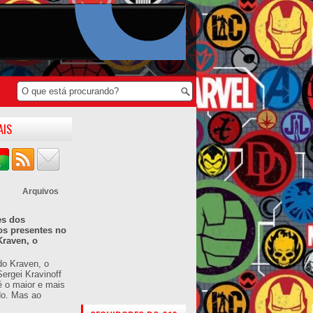
AIS
Arquivos
es dos
os presentes no
Kraven, o
do Kraven, o
ergei Kravinoff
é o maior e mais
do. Mas ao