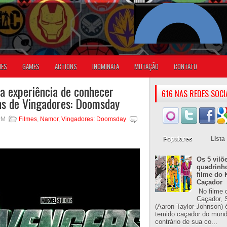
IES
GAMES
ACTIONS
INOMINATA
MUTAÇÃO
CONTATO
a experiência de conhecer
616 NAS REDES SOCI
ns de Vingadores: Doomsday
PM
Filmes
,
Namor
,
Vingadores: Doomsday
Populares
Lista
Os 5 vilõ
quadrinh
filme do 
Caçador
No filme 
Caçador, S
(Aaron Taylor-Johnson) 
temido caçador do mun
contrário de sua co...