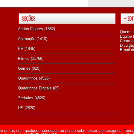
SEÇÕES
+ ED
Action Figures
(1882)
Quem s
Equipe E
Animação
(1410)
Como co
Divulga
BR
(1845)
Email d
Filmes
(11769)
Games
(825)
Quadrinhos
(4528)
Quadrinhos Digitais
(65)
Seriados
(4826)
US
(2820)
te de fãs sem qualquer autoridade ou posse sobre esses personagens. Todos 