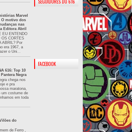
SEGUIDORES DO 616
istórias Marvel
: O motivo dos
 mudanças nas
da Editora Abril
 EU ENTENDO
O OS CORTES
 ABRIL? Por
o era 1967, a
azer o Uni...
FACEBOOK
 616: Top 10
 Pantera Negra
egra chega nos
oje e pra
ossa maratona,
o um costume de
tínhamos em toda
Vilões do
omem de Ferro ,