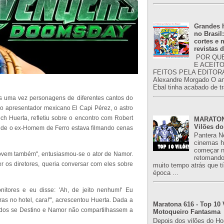
Grandes h
no Brasil
cortes e
revistas 
POR QUE
E ACEIT
FEITOS PELA EDITORA
Alexandre Morgado O an
Ebal tinha acabado de tr
s uma vez personagens de diferentes cantos do
apresentador mexicano El Capi Pérez, o astro
 Huerta, refletiu sobre o encontro com Robert
MARATONA
Vilões do
nde o ex-Homem de Ferro estava filmando cenas
Pantera N
cinemas h
começar n
 jovem também", entusiasmou-se o ator de Namor.
retomand
r os diretores, queria conversar com eles sobre
muito tempo atrás que 
época ...
nitores e eu disse: 'Ah, de jeito nenhum!' Eu
as no hotel, cara!'", acrescentou Huerta. Dada a
Maratona 616 - Top 10 
cados se Destino e Namor não compartilhassem a
Motoqueiro Fantasma
Depois dos vilões do H