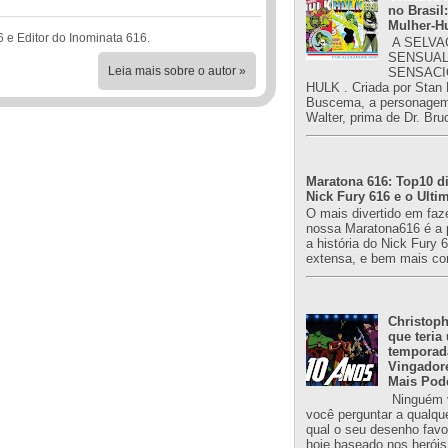
no Brasil:
Mulher-H
6 e Editor do Inominata 616.
A SELVA
SENSUAL
Leia mais sobre o autor »
SENSACI
HULK . Criada por Stan
Buscema, a personagem 
Walter, prima de Dr. Bru
Maratona 616: Top10 di
Nick Fury 616 e o Ulti
O mais divertido em faz
nossa Maratona616 é a 
a história do Nick Fury 
extensa, e bem mais co
Christoph
que teria
temporad
Vingador
Mais Pod
Ninguém v
você perguntar a qualqu
qual o seu desenho favori
hoje baseado nos heróis