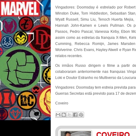
Vingadores: Doomsday é estrelado por Robert
Winston Duke, Tom Hiddleston, Sebastian Stan,
Wyatt Russell, Simu Liu, Tenoch Huerta Mejia,
Hannah John-Kamen e Lewis Pullman. Os prot
Passos, Pedro Pascal, Vanessa Kirby, Ebon Mo
assim como as estrelas da franquia X-Men, Kels
Cumming, Rebecca Romijn, James Marsden 
Wolverine. Chris Evans, Hayley Atwell e Ryan 
relatos recentes.
Os irmãos Russo dirigem o filme a partir 
colaboraram anteriormente nas franquias Ving
Loki e Doutor Estranho no Multiverso da Loucura
Vingadores: Doomsday tem estreia prevista par
Guerras Secretas está previsto para 17 de deze
Coveiro
COVEIRO