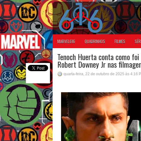
MARVEL616
QUADRINHOS
FILMES
SÉR
Tenoch Huerta conta como foi 
Robert Downey Jr nas filmage
quarta-feira, 22 de outubro de 2025 às 4:16 