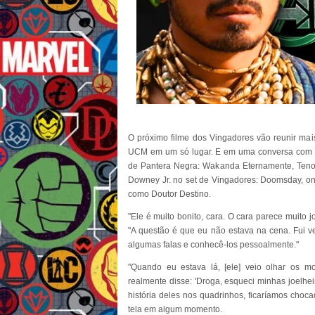
O próximo filme dos Vingadores vão reunir mai
UCM em um só lugar. E em uma conversa com o 
de Pantera Negra: Wakanda Eternamente, Tenoch
Downey Jr. no set de Vingadores: Doomsday, o
como Doutor Destino.
"Ele é muito bonito, cara. O cara parece muito
"A questão é que eu não estava na cena. Fui ve
algumas falas e conhecê-los pessoalmente."
"Quando eu estava lá, [ele] veio olhar os mo
realmente disse: 'Droga, esqueci minhas joelheir
história deles nos quadrinhos, ficaríamos cho
tela em algum momento.