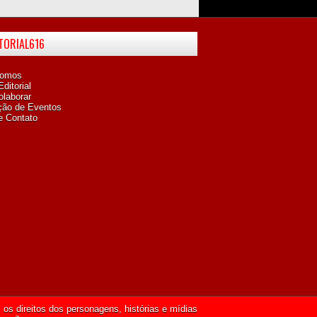
ITORIAL616
omos
ditorial
laborar
ção de Eventos
e Contato
os direitos dos personagens, histórias e mídias