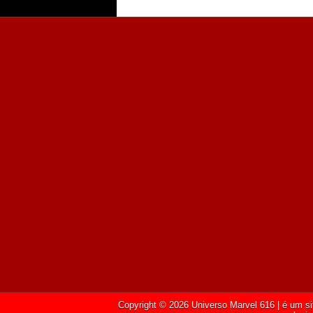
Copyright ©
2026
Universo Marvel 616
| é um si