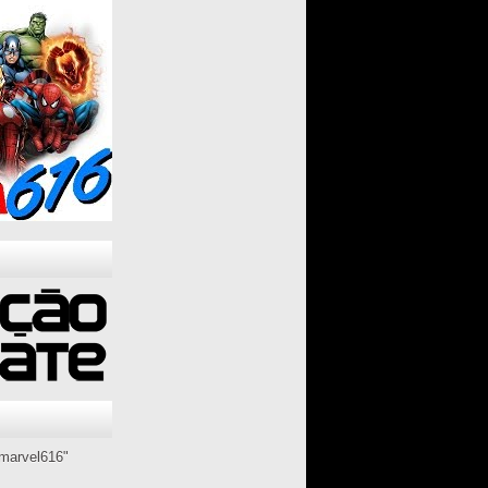
marvel616"