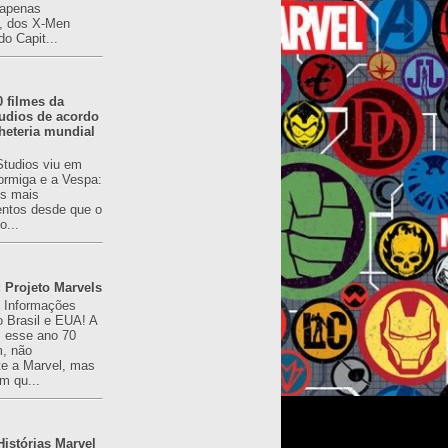
(apenas
), dos X-Men
do Capit...
0 filmes da
udios de acordo
heteria mundial
Studios viu em
rmiga e a Vespa:
s mais
ntos desde que o
o...
 Projeto Marvels
! Informações
o Brasil e EUA! A
z esse ano 70
, não
e a Marvel, mas
m qu...
istórias Marvel