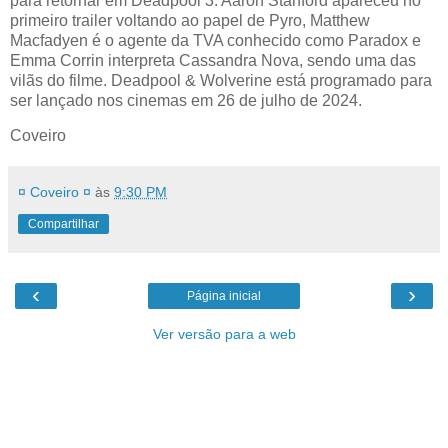
para retornar em Deadpool 3. Aaron Stanford apareceu no
primeiro trailer voltando ao papel de Pyro, Matthew
Macfadyen é o agente da TVA conhecido como Paradox e
Emma Corrin interpreta Cassandra Nova, sendo uma das
vilãs do filme. Deadpool & Wolverine está programado para
ser lançado nos cinemas em 26 de julho de 2024.
Coveiro
¤ Coveiro ¤
às
9:30 PM
Compartilhar
‹
›
Página inicial
Ver versão para a web