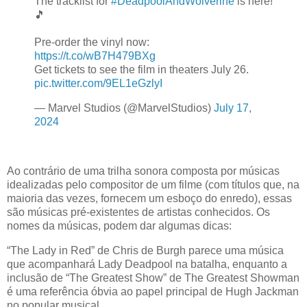
The tracklist for
#DeadpoolAndWolverine
is here!
🎵
Pre-order the vinyl now:
https://t.co/wB7H479BXg
Get tickets to see the film in theaters July 26.
pic.twitter.com/9EL1eGzlyI
— Marvel Studios (@MarvelStudios)
July 17,
2024
Ao contrário de uma trilha sonora composta por músicas
idealizadas pelo compositor de um filme (com títulos que, na
maioria das vezes, fornecem um esboço do enredo), essas
são músicas pré-existentes de artistas conhecidos. Os
nomes da músicas, podem dar algumas dicas:
“The Lady in Red” de Chris de Burgh parece uma música
que acompanhará Lady Deadpool na batalha, enquanto a
inclusão de “The Greatest Show” de The Greatest Showman
é uma referência óbvia ao papel principal de Hugh Jackman
no popular musical.