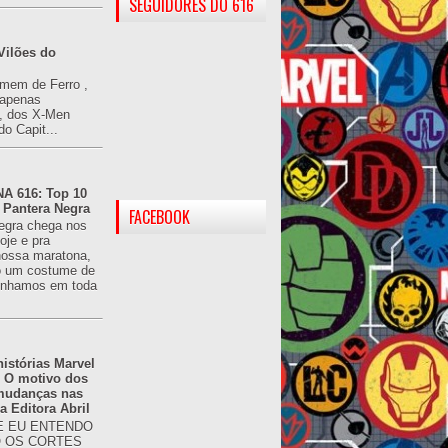
SEGUIDORES DO 616
Vilões do
omem de Ferro ,
(apenas
), dos X-Men
do Capit...
 616: Top 10
 Pantera Negra
FACEBOOK
egra chega nos
oje e pra
ossa maratona,
o um costume de
tínhamos em toda
istórias Marvel
: O motivo dos
 mudanças nas
da Editora Abril
 EU ENTENDO
O OS CORTES