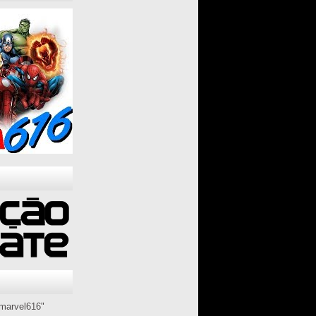
marvel616"