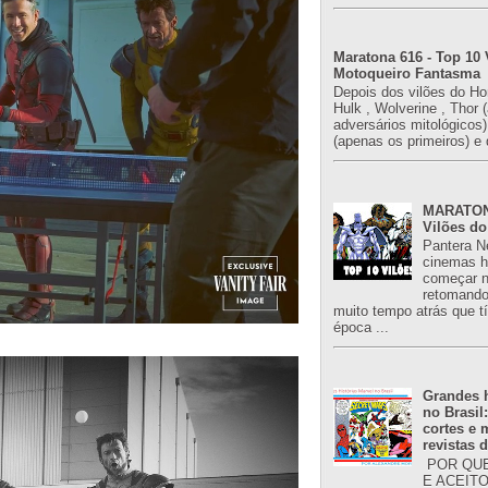
Maratona 616 - Top 10 
Motoqueiro Fantasma
Depois dos vilões do H
Hulk , Wolverine , Thor 
adversários mitológicos
(apenas os primeiros) e 
MARATONA
Vilões do
Pantera N
cinemas h
começar n
retomand
muito tempo atrás que 
época ...
Grandes h
no Brasil
cortes e
revistas 
POR QUE
E ACEIT