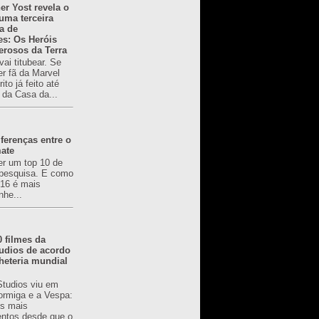
er Yost revela o
 uma terceira
a de
es: Os Heróis
erosos da Terra
ai titubear. Se
er fã da Marvel
to já feito até
 da Casa da...
ferenças entre o
mate
er um top 10 de
pesquisa. E como
616 é mais
nhe...
0 filmes da
udios de acordo
heteria mundial
Studios viu em
rmiga e a Vespa:
s mais
ntos desde que o