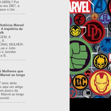
 ABRIL? Por
o era 1967, a
azer o Uni...
istórias Marvel
 A trajetória da
ulk
GEM, A
, A
ONAL MULHER-
 Lee e John
é Jennifer
ce B...
 Mulheres que
 Marvel ao longo
7 anos atrás
s aqui um artigo
um pouco da
a Marvel ao longo
existê...