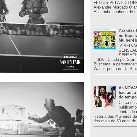
FEITOS PELA EDITORA
Alexandre Morgado O an
Ebal tinha acabado de tr
Grandes H
no Brasil:
Mulher-H
A SELVA
SENSUAL
SENSACI
HULK . Criada por Stan
Buscema, a personagem 
Walter, prima de Dr. Bru
As NOVAS
fizeram a
do tempo
Cerca de 
publicamo
contando 
história das Mulheres d
dos mais de 60 anos de 