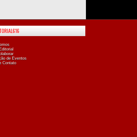
ITORIAL616
omos
ditorial
laborar
ção de Eventos
e Contato