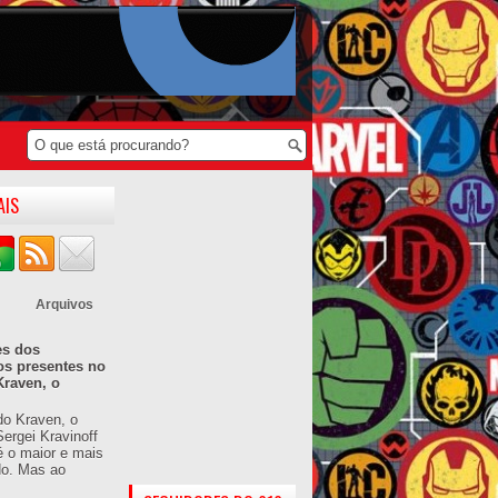
AIS
Arquivos
es dos
os presentes no
Kraven, o
do Kraven, o
ergei Kravinoff
é o maior e mais
do. Mas ao