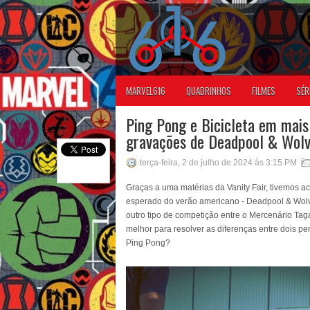
MARVEL616
QUADRINHOS
FILMES
SÉR
Ping Pong e Bicicleta em mais
gravações de Deadpool & Wolv
terça-feira, 2 de julho de 2024 às 3:15 PM
Graças a uma matérias da Vanity Fair, tivemos ac
esperado do verão americano - Deadpool & Wolve
outro tipo de competição entre o Mercenário Tag
melhor para resolver as diferenças entre dois p
Ping Pong?