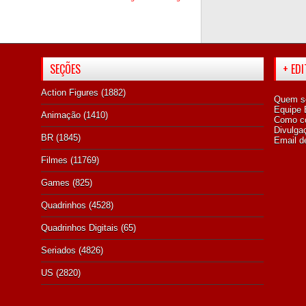
SEÇÕES
+ ED
Action Figures
(1882)
Quem s
Equipe E
Animação
(1410)
Como co
Divulga
BR
(1845)
Email d
Filmes
(11769)
Games
(825)
Quadrinhos
(4528)
Quadrinhos Digitais
(65)
Seriados
(4826)
US
(2820)