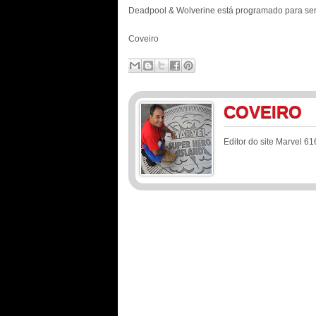
Deadpool & Wolverine está programado para ser
Coveiro
COVEIRO
Editor do site Marvel 61