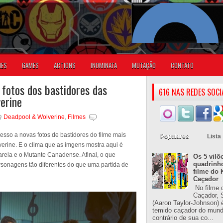
IES
GAMES
ACTIONS
INOMINATA
MUTAÇÃO
CONTATO
 fotos dos bastidores das
616 NAS REDES SOCI
erine
Deadpool & Wolverine
,
Filmes
esso a novas fotos de bastidores do filme mais
Populares
Lista
rine. E o clima que as imgens mostra aqui é
arela e o Mutante Canadense. Afinal, o que
Os 5 vilõ
quadrinh
ersonagens tão diferentes do que uma partida de
filme do 
Caçador
No filme 
Caçador, S
(Aaron Taylor-Johnson) 
temido caçador do mun
contrário de sua co...