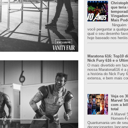
Christoph
que teria
temporad
Vingador
Mais Pod
Ninguém v
você perguntar a qualqu
qual o seu desenho favori
hoje baseado nos heróis
Maratona 616: Top10 di
Nick Fury 616 e o Ulti
O mais divertido em faz
nossa Maratona616 é a 
a história do Nick Fury 
extensa, e bem mais co
Veja os 3
Marvel St
com a bil
total
A Marvel 
Homem-Fo
Quantumania um de seu
decepcionantes lançame