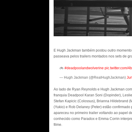
E Hugh Jackman também postou outro momento d
passeava pelos trailers montados nos sets de gr
🚲
#deadpoolandwolverine
pic.twitter.com
— Hugh Jackman (@RealHughJackman)
Jun
Ao lado de Ryan Reynolds e Hugh Jackman como
franquia Deadpool Karan Soni (Dopinder), Lesli
Stefan Kapicic (Colossus), Brianna Hildebrand (
(Yukio) e Rob Delaney (Peter) estão confirmado 
apareceu no primeiro trailer voltando ao papel 
conhecido como Paradox e Emma Corrin interpr
filme.