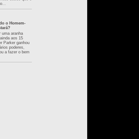
o...
ado o Homem-
tará?
r uma aranha
 ainda aos 15
er Parker ganhou
ários poderes,
u a fazer o bem