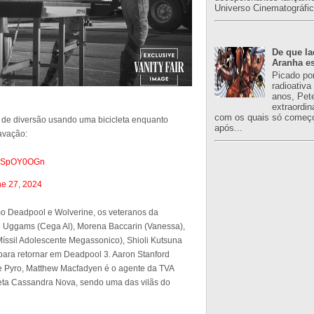
Universo Cinematográfic
De que l
Aranha es
Picado po
radioativa
anos, Pet
extraordin
com os quais só começo
e diversão usando uma bicicleta enquanto
após...
avação:
/4bSpOY0OGn
e 27, 2024
 Deadpool e Wolverine, os veteranos da
e Uggams (Cega Al), Morena Baccarin (Vanessa),
Míssil Adolescente Megassonico), Shioli Kutsuna
para retornar em Deadpool 3. Aaron Stanford
de Pyro, Matthew Macfadyen é o agente da TVA
eta Cassandra Nova, sendo uma das vilãs do