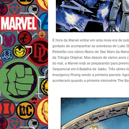
É hora da Marvel entrar em uma nova era de pub
gostado de acompanhar as aventuras de Luke Sky
Rebelião nos vários títulos de Star Wars da Marv
da Trilogia Original. Mas depois de vários anos 
do mal, a Marvel está se preparando para preenche
Sequencial em A Batalha de Jakku. Três séries l
Insurgency Rising sendo a primeira parcela. Ag
acontecerá quando a primeira minissérie The Bat