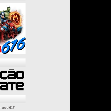
marvel616"