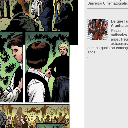
Universo Cinematográfic
De que l
Aranha es
Picado po
radioativa
anos, Pet
extraordin
com os quais só começo
após...