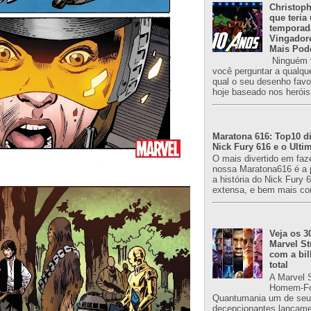
Christoph
que teria
temporad
Vingador
Mais Pod
Ninguém v
você perguntar a qualqu
qual o seu desenho favori
hoje baseado nos heróis
Maratona 616: Top10 di
Nick Fury 616 e o Ulti
O mais divertido em faz
nossa Maratona616 é a 
a história do Nick Fury 
extensa, e bem mais co
Veja os 3
Marvel St
com a bil
total
A Marvel 
Homem-Fo
Quantumania um de seu
decepcionantes lançame