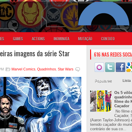
IES
GAMES
ACTIONS
INOMINATA
MUTAÇÃO
CONTATO
eiras imagens da série Star
616 NAS REDES SOCI
 PM
Marvel Comics
,
Quadrinhos
,
Star Wars
Populares
Lista
Os 5 vilõ
quadrinh
filme do 
Caçador
No filme 
Caçador, S
(Aaron Taylor-Johnson) 
temido caçador do mun
contrário de sua co...