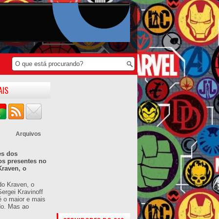
AIS
Arquivos
es dos
os presentes no
Kraven, o
do Kraven, o
ergei Kravinoff
é o maior e mais
do. Mas ao