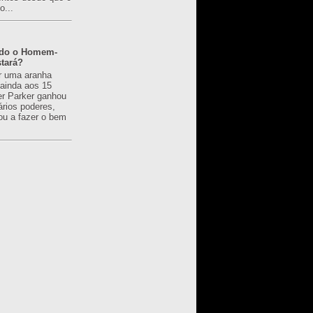
o...
ado o Homem-
tará?
r uma aranha
 ainda aos 15
er Parker ganhou
ários poderes,
u a fazer o bem