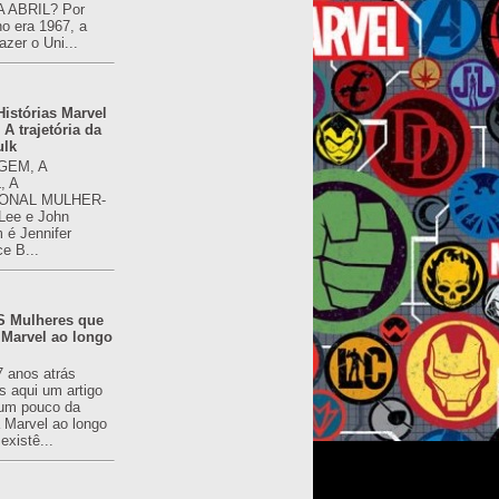
 ABRIL? Por
o era 1967, a
azer o Uni...
istórias Marvel
 A trajetória da
ulk
GEM, A
, A
ONAL MULHER-
 Lee e John
é Jennifer
ce B...
 Mulheres que
 Marvel ao longo
7 anos atrás
s aqui um artigo
um pouco da
a Marvel ao longo
existê...