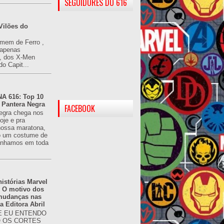
SEGUIDORES DO 616
Vilões do
omem de Ferro ,
(apenas
), dos X-Men
do Capit...
 616: Top 10
 Pantera Negra
FACEBOOK
egra chega nos
oje e pra
ossa maratona,
o um costume de
tínhamos em toda
istórias Marvel
: O motivo dos
 mudanças nas
da Editora Abril
 EU ENTENDO
O OS CORTES