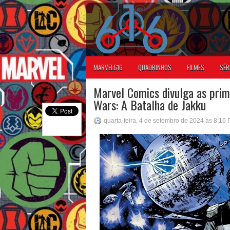
MARVEL616
QUADRINHOS
FILMES
SÉR
Marvel Comics divulga as prim
Wars: A Batalha de Jakku
quarta-feira, 4 de setembro de 2024 às 8:16