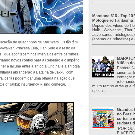
Maratona 616 - Top 10 
Motoqueiro Fantasma
Depois dos vilões do H
Hulk , Wolverine , Thor 
adversários mitológicos
(apenas os primeiros) e 
licação de quadrinhos de Star Wars. Os fãs têm
walker, Princesa Leia, Han Solo e o resto da
el, que acontecem nos intervalos entre os filmes
MARATONA
criando novos contos para a Rebelião e o Império
Vilões do
r a lacuna entre a Trilogia Original e a Trilogia
Pantera N
imitadas abrangerão a Batalha de Jakku, com
cinemas h
começar n
ora, os fãs podem dar uma olhada na ação que
retomand
tle of Jakku: Insurgency Rising começar.
muito tempo atrás que 
época ...
Grandes h
no Brasil
cortes e
revistas 
POR QUE
E ACEIT