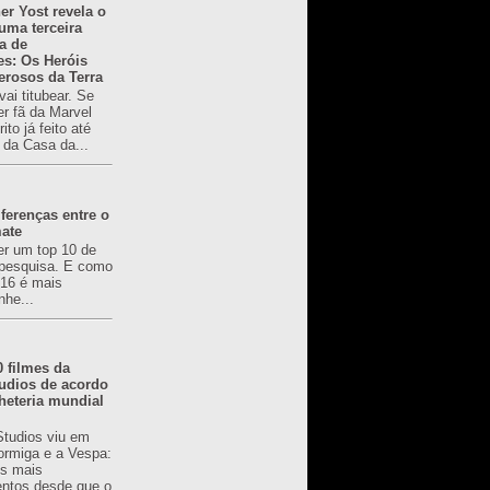
er Yost revela o
 uma terceira
a de
es: Os Heróis
erosos da Terra
ai titubear. Se
er fã da Marvel
to já feito até
 da Casa da...
ferenças entre o
mate
er um top 10 de
pesquisa. E como
616 é mais
nhe...
0 filmes da
udios de acordo
heteria mundial
Studios viu em
rmiga e a Vespa:
s mais
ntos desde que o