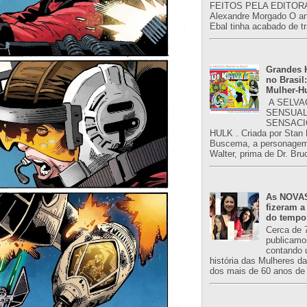
FEITOS PELA EDITORA
Alexandre Morgado O an
Ebal tinha acabado de tr
Grandes H
no Brasil:
Mulher-H
A SELVA
SENSUAL
SENSACI
HULK . Criada por Stan
Buscema, a personagem 
Walter, prima de Dr. Bru
As NOVAS
fizeram a
do tempo
Cerca de 
publicamo
contando 
história das Mulheres d
dos mais de 60 anos de 