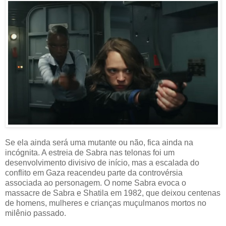
Se ela ainda será uma mutante ou não, fica ainda na
incógnita. A estreia de Sabra nas telonas foi um
desenvolvimento divisivo de início, mas a escalada do
conflito em Gaza reacendeu parte da controvérsia
associada ao personagem. O nome Sabra evoca o
massacre de Sabra e Shatila em 1982, que deixou centenas
de homens, mulheres e crianças muçulmanos mortos no
milênio passado.