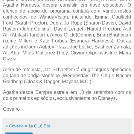
Agatha Harness, deverá consistir em nove episódios. O
elenco de apoio do programa contará com vários rostos
conhecidos de WandaVision, incluindo Emma Caulfield
Ford (Sarah Proctor), Debra Jo Rupp (Sharon Davis), David
Payton (John Collins), David Lengel (Harold Proctor), Asif
Ali (Abilash Tandon ), Amos Glick (Dennis), Brian Brightman
(xerife Miller) e Kate Forbes (Evanora Harkness). Outras
adições incluem Aubrey Plaza, Joe Locke, Sasheer Zamata,
Ali Ahn, Miles Gutierrez-Riley, Okwui Okpokwasili e Maria
Dizzia.
Além de roteirista, Jac Schaeffer irá dirigir alguns episódios
ao lado de andja Monteiro (Wednesday; The Chi) e Rachel
Goldberg (Cloak & Dagger; Mayans M.C.)
Agatha desde Sempre estreia em 18 de setembro com os
dois primeiros episódios, exclusivamente no Disney+.
Coveiro
¤ Coveiro ¤
às
6:16 PM