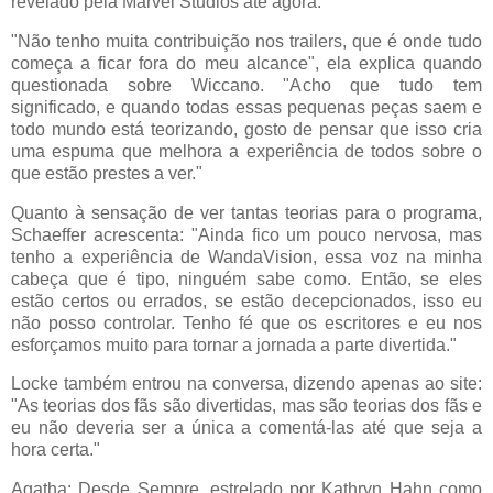
revelado pela Marvel Studios até agora.
"Não tenho muita contribuição nos trailers, que é onde tudo
começa a ficar fora do meu alcance", ela explica quando
questionada sobre Wiccano. "Acho que tudo tem
significado, e quando todas essas pequenas peças saem e
todo mundo está teorizando, gosto de pensar que isso cria
uma espuma que melhora a experiência de todos sobre o
que estão prestes a ver."
Quanto à sensação de ver tantas teorias para o programa,
Schaeffer acrescenta: "Ainda fico um pouco nervosa, mas
tenho a experiência de WandaVision, essa voz na minha
cabeça que é tipo, ninguém sabe como. Então, se eles
estão certos ou errados, se estão decepcionados, isso eu
não posso controlar. Tenho fé que os escritores e eu nos
esforçamos muito para tornar a jornada a parte divertida."
Locke também entrou na conversa, dizendo apenas ao site:
"As teorias dos fãs são divertidas, mas são teorias dos fãs e
eu não deveria ser a única a comentá-las até que seja a
hora certa."
Agatha: Desde Sempre, estrelado por Kathryn Hahn como