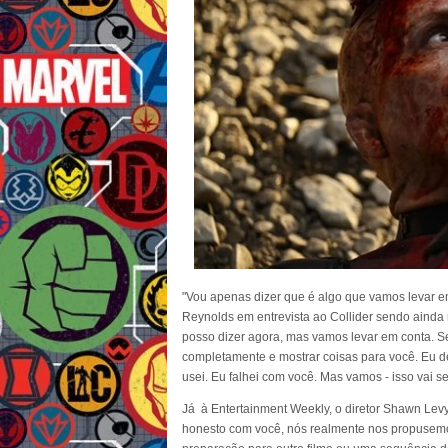
"Vou apenas dizer que é algo que vamos levar e
Reynolds em entrevista ao Collider sendo ainda 
posso dizer agora, mas vamos levar em conta. Se
completamente e mostrar coisas para você. Eu de
usei. Eu falhei com você. Mas vamos - isso vai se 
Já à Entertainment Weekly, o diretor Shawn Levy
honesto com você, nós realmente nos propusemo