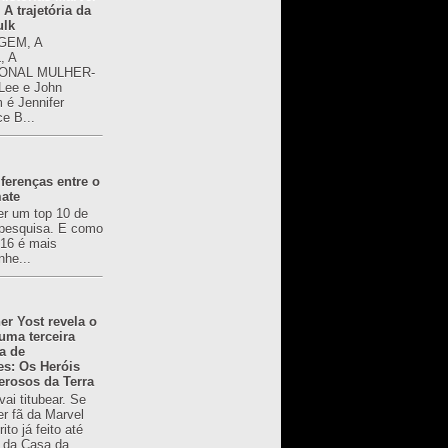
 A trajetória da
ulk
GEM, A
, A
ONAL MULHER-
 Lee e John
é Jennifer
ce B...
ferenças entre o
mate
er um top 10 de
pesquisa. E como
616 é mais
nhe...
er Yost revela o
 uma terceira
a de
es: Os Heróis
erosos da Terra
ai titubear. Se
er fã da Marvel
to já feito até
 da Casa da...