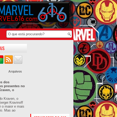
AIS
Arquivos
es dos
os presentes no
Kraven, o
do Kraven, o
ergei Kravinoff
é o maior e mais
do. Mas ao