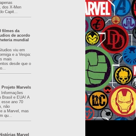
(apenas
), dos X-Men
do Capit...
0 filmes da
udios de acordo
heteria mundial
Studios viu em
rmiga e a Vespa:
s mais
ntos desde que o
o...
 Projeto Marvels
! Informações
o Brasil e EUA! A
z esse ano 70
, não
e a Marvel, mas
m qu...
istórias Marvel