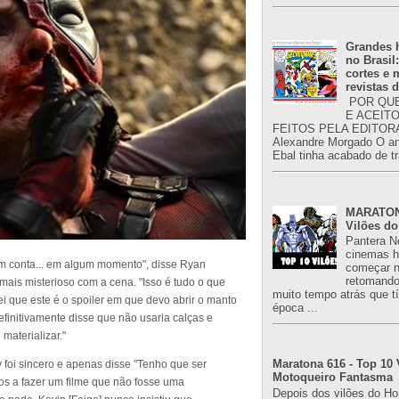
Grandes h
no Brasil
cortes e
revistas 
POR QUE
E ACEIT
FEITOS PELA EDITORA
Alexandre Morgado O an
Ebal tinha acabado de tr
MARATONA
Vilões do
Pantera N
cinemas h
m conta... em algum momento", disse Ryan
começar n
retomand
mais misterioso com a cena. "Isso é tudo o que
muito tempo atrás que 
i que este é o spoiler em que devo abrir o manto
época ...
finitivamente disse que não usaria calças e
materializar."
Maratona 616 - Top 10 
 foi sincero e apenas disse "Tenho que ser
Motoqueiro Fantasma
s a fazer um filme que não fosse uma
Depois dos vilões do H