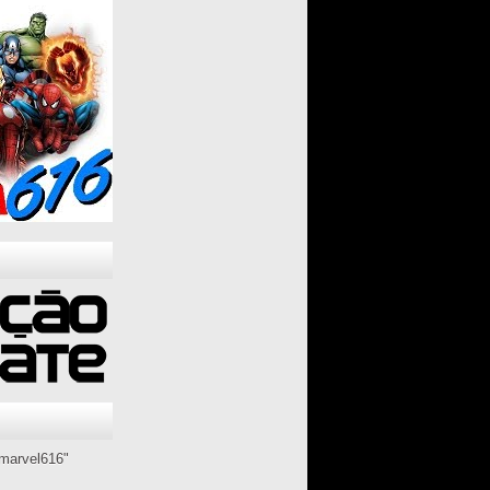
marvel616"