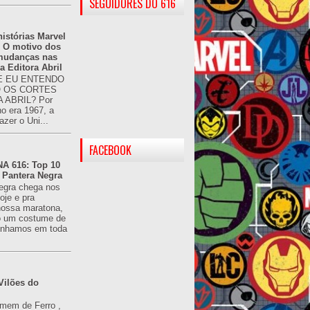
SEGUIDORES DO 616
istórias Marvel
: O motivo dos
 mudanças nas
da Editora Abril
 EU ENTENDO
O OS CORTES
 ABRIL? Por
o era 1967, a
azer o Uni...
FACEBOOK
 616: Top 10
 Pantera Negra
egra chega nos
oje e pra
ossa maratona,
o um costume de
tínhamos em toda
Vilões do
omem de Ferro ,