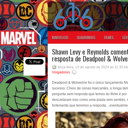
MARVEL616
QUADRINHOS
FILMES
SÉR
Shawn Levy e Reynolds coment
resposta de Deadpool & Wolve
terça-feira, 13 de agosto de 2024 às 11:30 A
Vingadores
Deadpool & Wolverine foi o único lançamento Mar
sucesso. Cheio de cenas marcantes, o longa ta
pergunta sem resposta que temos do filme é por 
descartaram isso como uma piada sem sentido, 
fortemente que teremos a resposta... eventualme