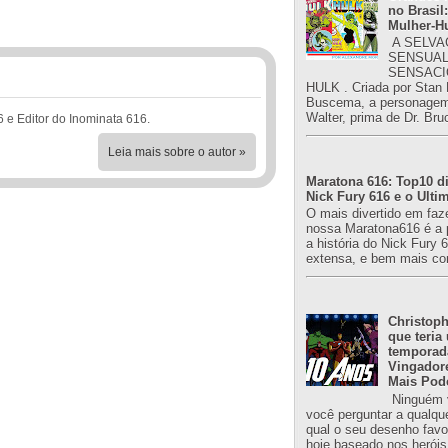
no Brasil:
Mulher-H
A SELVA
SENSUAL
SENSACI
HULK . Criada por Stan
Buscema, a personagem 
Walter, prima de Dr. Bru
6 e Editor do Inominata 616.
Leia mais sobre o autor »
Maratona 616: Top10 di
Nick Fury 616 e o Ulti
O mais divertido em faz
nossa Maratona616 é a 
a história do Nick Fury 
extensa, e bem mais co
Christoph
que teria
temporad
Vingador
Mais Pod
Ninguém v
você perguntar a qualqu
qual o seu desenho favori
hoje baseado nos heróis