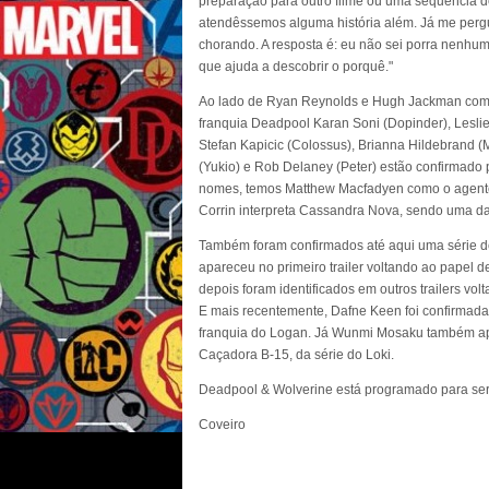
preparação para outro filme ou uma sequência de
atendêssemos alguma história além. Já me pergu
chorando. A resposta é: eu não sei porra nenhu
que ajuda a descobrir o porquê."
Ao lado de Ryan Reynolds e Hugh Jackman como
franquia Deadpool Karan Soni (Dopinder), Lesli
Stefan Kapicic (Colossus), Brianna Hildebrand (
(Yukio) e Rob Delaney (Peter) estão confirmado 
nomes, temos Matthew Macfadyen como o agen
Corrin interpreta Cassandra Nova, sendo uma das
Também foram confirmados até aqui uma série de
apareceu no primeiro trailer voltando ao papel d
depois foram identificados em outros trailers vo
E mais recentemente, Dafne Keen foi confirmada n
franquia do Logan. Já Wunmi Mosaku também ap
Caçadora B-15, da série do Loki.
Deadpool & Wolverine está programado para ser
Coveiro