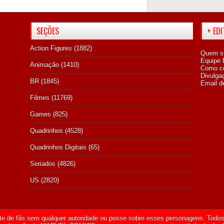
SEÇÕES
+ ED
Action Figures
(1882)
Quem s
Equipe E
Animação
(1410)
Como co
Divulga
BR
(1845)
Email d
Filmes
(11769)
Games
(825)
Quadrinhos
(4528)
Quadrinhos Digitais
(65)
Seriados
(4826)
US
(2820)
te de fãs sem qualquer autoridade ou posse sobre esses personagens. Todos 