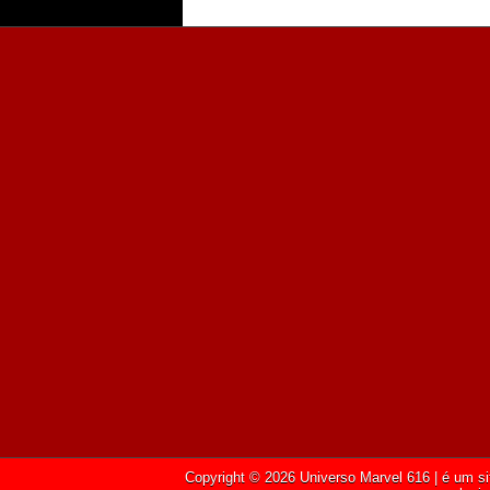
Copyright ©
2026
Universo Marvel 616
| é um si