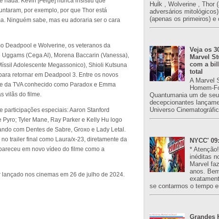
 nada. Kevin [Feige] nunca insistiu que
Hulk , Wolverine , Thor 
ntaram, por exemplo, por que Thor está
adversários mitológicos
(apenas os primeiros) e 
ma. Ninguém sabe, mas eu adoraria ser o cara
 Deadpool e Wolverine, os veteranos da
Veja os 3
e Uggams (Cega Al), Morena Baccarin (Vanessa),
Marvel St
com a bil
Míssil Adolescente Megassonico), Shioli Kutsuna
total
para retornar em Deadpool 3. Entre os novos
A Marvel 
te da TVA conhecido como Paradox e Emma
Homem-Fo
 vilãs do filme.
Quantumania um de seu
decepcionantes lançame
Universo Cinematográfic
 participações especiais: Aaron Stanford
e Pyro; Tyler Mane, Ray Parker e Kelly Hu logo
ltando com Dentes de Sabre, Groxo e Lady Letal.
o trailer final como Laura/x-23, diretamente da
NYCC' 09:
* Atenção
areceu em novo vídeo do filme como a
inéditas n
Marvel fa
anos. Bem
 lançado nos cinemas em 26 de julho de 2024.
exatament
se contarmos o tempo e
Grandes H