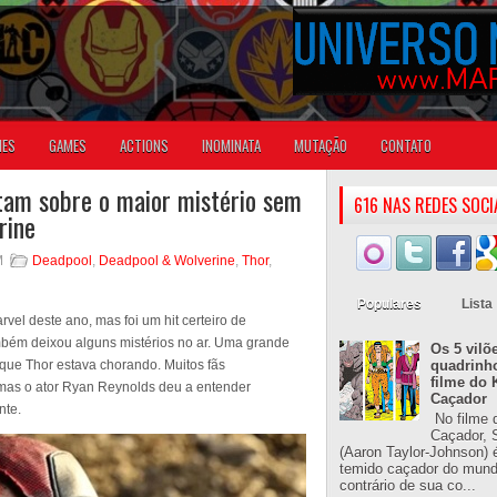
IES
GAMES
ACTIONS
INOMINATA
MUTAÇÃO
CONTATO
am sobre o maior mistério sem
616 NAS REDES SOCI
rine
M
Deadpool
,
Deadpool & Wolverine
,
Thor
,
Populares
Lista
vel deste ano, mas foi um hit certeiro de
mbém deixou alguns mistérios no ar. Uma grande
Os 5 vilõ
que Thor estava chorando. Muitos fãs
quadrinh
filme do 
mas o ator Ryan Reynolds deu a entender
Caçador
nte.
No filme 
Caçador, S
(Aaron Taylor-Johnson) 
temido caçador do mun
contrário de sua co...