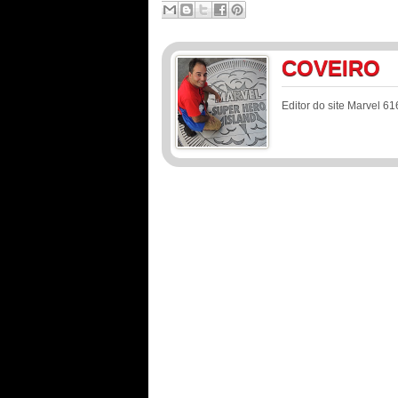
COVEIRO
Editor do site Marvel 61