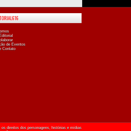
ITORIAL616
omos
ditorial
laborar
ção de Eventos
e Contato
os direitos dos personagens, histórias e mídias