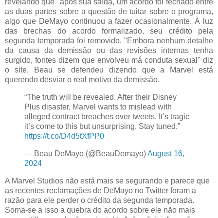
revelando que "após sua saída, um acordo foi fechado entre
as duas partes sobre a questão de tuitar sobre o programa,
algo que DeMayo continuou a fazer ocasionalmente. À luz
das brechas do acordo formalizado, seu crédito pela
segunda temporada foi removido. "Embora nenhum detalhe
da causa da demissão ou das revisões internas tenha
surgido, fontes dizem que envolveu má conduta sexual" diz
o site. Beau se defendeu dizendo que a Marvel está
querendo desviar o real motivo da demissão.
“The truth will be revealed. After their Disney
Plus disaster, Marvel wants to mislead with
alleged contract breaches over tweets. It’s tragic
it’s come to this but unsurprising. Stay tuned.”
https://t.co/D4d5tXfPP0
— Beau DeMayo (@BeauDemayo)
August 16,
2024
A Marvel Studios não está mais se segurando e parece que
as recentes reclamações de DeMayo no Twitter foram a
razão para ele perder o crédito da segunda temporada.
Soma-se a isso a quebra do acordo sobre ele não mais