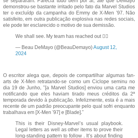
se separaram. Parecia tudo bem por aí, até que DeMayo
demonstrou-se bastante irritado pelo fato da Marvel Studios
ter o excluídp da campanha do Emmy de X-Men '97. Não
satisfeito, em outra publicação explosiva nas redes sociais,
ele pode ter esclarecido o motivo de sua demissão.
We shall see. My team has reached out 🤷‍♂️
— Beau DeMayo (@BeauDemayo)
August 12,
2024
O escritor alega que, depois de compartilhar algumas fan-
arts de X-Men retratando-se como um Ciclope seminu no
dia 19 de Junho, "[a Marvel Studios] enviou uma carta me
notificando que eles haviam tirado meus créditos da 2ª
temporada devido à publicação. Infelizmente, esta é a mais
recente de um padrão preocupante pelo qual sofri enquanto
trabalhava em [X-Men '97] e [Blade]."
This is their Disney-Marvel’s usual playbook.
Legal letters as well as other items to prove their
long-standing pattern to follow . It’s about finding