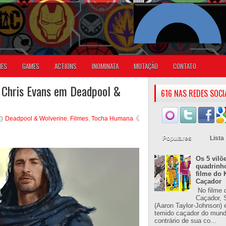
IES
GAMES
ACTIONS
INOMINATA
MUTAÇÃO
CONTATO
e Chris Evans em Deadpool &
616 NAS REDES SOCI
Deadpool & Wolverine
,
Filmes
,
Tocha Humana
Populares
Lista
Os 5 vilõ
quadrinh
filme do 
Caçador
No filme 
Caçador, S
(Aaron Taylor-Johnson) 
temido caçador do mun
contrário de sua co...