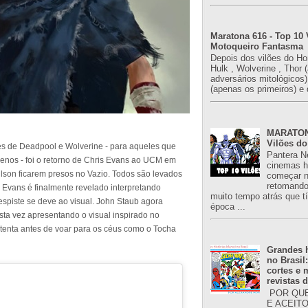
Maratona 616 - Top 10 
Motoqueiro Fantasma
Depois dos vilões do H
Hulk , Wolverine , Thor 
adversários mitológicos
(apenas os primeiros) e 
MARATONA
Vilões do
es de Deadpool e Wolverine - para aqueles que
Pantera N
nos - foi o retorno de Chris Evans ao UCM em
cinemas h
son ficarem presos no Vazio. Todos são levados
começar n
retomand
 Evans é finalmente revelado interpretando
muito tempo atrás que 
espiste se deve ao visual. John Staub agora
época ...
sta vez apresentando o visual inspirado no
tenta antes de voar para os céus como o Tocha
Grandes h
no Brasil
cortes e
revistas 
POR QUE
E ACEIT