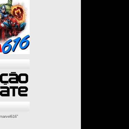
marvel616"