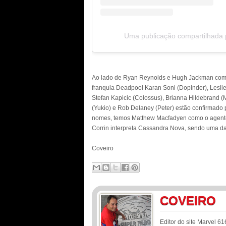
Uma publicação compartilhada 
Ao lado de Ryan Reynolds e Hugh Jackman como
franquia Deadpool Karan Soni (Dopinder), Lesli
Stefan Kapicic (Colossus), Brianna Hildebrand (
(Yukio) e Rob Delaney (Peter) estão confirmado 
nomes, temos Matthew Macfadyen como o agen
Corrin interpreta Cassandra Nova, sendo uma das
Coveiro
COVEIRO
Editor do site Marvel 61