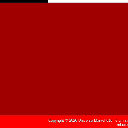
Copyright ©
2026
Universo Marvel 616
| é um si
relaci