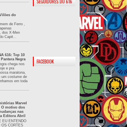
SEGUIDORES DO 616
Vilões do
omem de Ferro ,
(apenas
), dos X-Men
do Capit...
 616: Top 10
 Pantera Negra
FACEBOOK
egra chega nos
oje e pra
ossa maratona,
o um costume de
tínhamos em toda
istórias Marvel
: O motivo dos
 mudanças nas
da Editora Abril
 EU ENTENDO
O OS CORTES