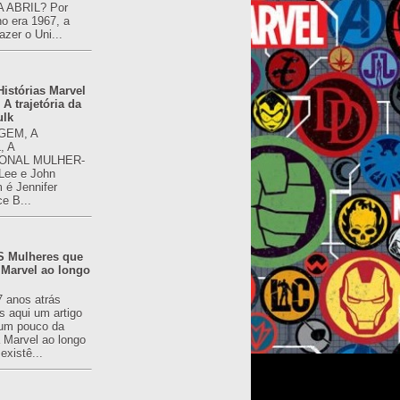
 ABRIL? Por
o era 1967, a
azer o Uni...
istórias Marvel
 A trajetória da
ulk
GEM, A
, A
ONAL MULHER-
 Lee e John
é Jennifer
ce B...
 Mulheres que
 Marvel ao longo
7 anos atrás
s aqui um artigo
um pouco da
a Marvel ao longo
existê...