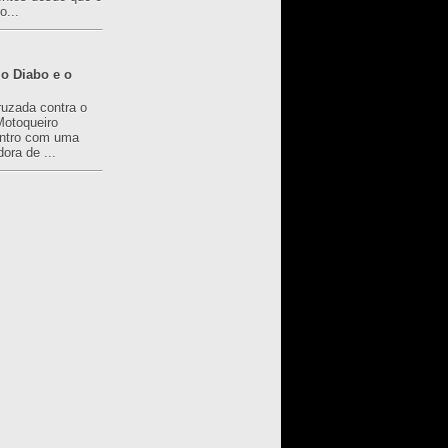
o...
o Diabo e o
ruzada contra o
Motoqueiro
ntro com uma
ora de ...