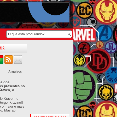
AIS
Arquivos
es dos
os presentes no
Kraven, o
do Kraven, o
ergei Kravinoff
é o maior e mais
do. Mas ao