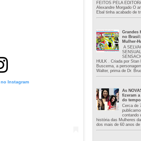
FEITOS PELA EDITORA
Alexandre Morgado O an
Ebal tinha acabado de tr
Grandes H
no Brasil:
Mulher-H
A SELVA
SENSUAL
SENSACI
HULK . Criada por Stan
Buscema, a personagem 
Walter, prima de Dr. Bru
 no Instagram
As NOVAS
fizeram a
do tempo
Cerca de 
publicamo
contando 
história das Mulheres d
dos mais de 60 anos de 