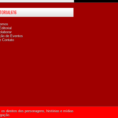
ITORIAL616
omos
ditorial
laborar
ção de Eventos
e Contato
os direitos dos personagens, histórias e mídias
lgação.