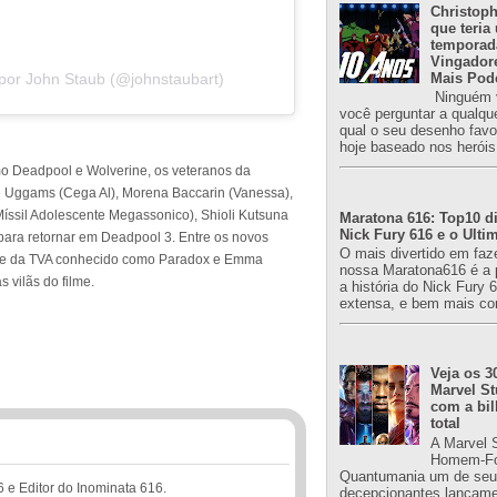
Christoph
que teria
temporad
Vingador
Mais Pod
por John Staub (@johnstaubart)
Ninguém v
você perguntar a qualqu
qual o seu desenho favori
hoje baseado nos heróis
 Deadpool e Wolverine, os veteranos da
e Uggams (Cega Al), Morena Baccarin (Vanessa),
Míssil Adolescente Megassonico), Shioli Kutsuna
Maratona 616: Top10 di
Nick Fury 616 e o Ulti
para retornar em Deadpool 3. Entre os novos
O mais divertido em faz
te da TVA conhecido como Paradox e Emma
nossa Maratona616 é a 
 vilãs do filme.
a história do Nick Fury 
extensa, e bem mais co
Veja os 3
Marvel St
com a bil
total
A Marvel 
Homem-Fo
Quantumania um de seu
6 e Editor do Inominata 616.
decepcionantes lançame