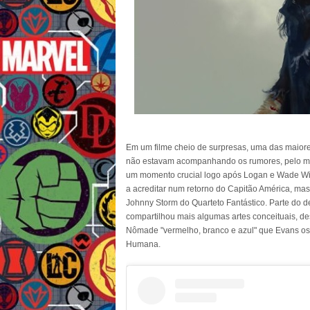
Em um filme cheio de surpresas, uma das maior
não estavam acompanhando os rumores, pelo me
um momento crucial logo após Logan e Wade Wil
a acreditar num retorno do Capitão América, mas
Johnny Storm do Quarteto Fantástico. Parte do d
compartilhou mais algumas artes conceituais, de
Nômade "vermelho, branco e azul" que Evans os
Humana.