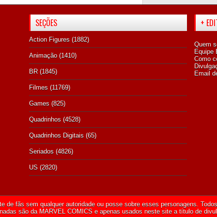
SEÇÕES
+ ED
Action Figures
(1882)
Quem s
Equipe E
Animação
(1410)
Como co
Divulga
BR
(1845)
Email d
Filmes
(11769)
Games
(825)
Quadrinhos
(4528)
Quadrinhos Digitais
(65)
Seriados
(4826)
US
(2820)
te de fãs sem qualquer autoridade ou posse sobre esses personagens. Todos 
onadas são da
MARVEL COMICS
e apenas usados neste site a título de divu