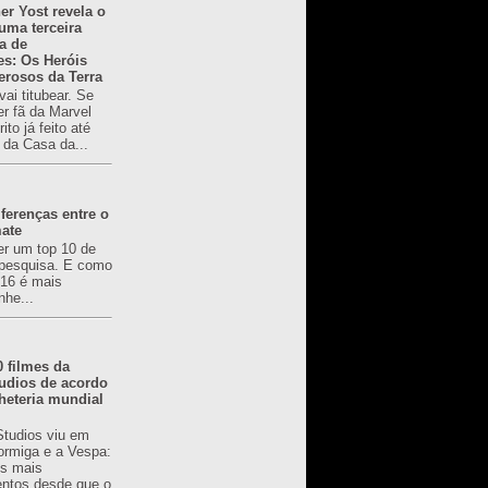
er Yost revela o
 uma terceira
a de
es: Os Heróis
erosos da Terra
ai titubear. Se
er fã da Marvel
to já feito até
 da Casa da...
ferenças entre o
mate
er um top 10 de
pesquisa. E como
616 é mais
nhe...
0 filmes da
udios de acordo
heteria mundial
Studios viu em
rmiga e a Vespa:
s mais
ntos desde que o