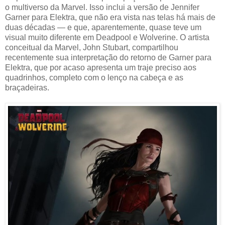
o multiverso da Marvel. Isso inclui a versão de Jennifer
Garner para Elektra, que não era vista nas telas há mais de
duas décadas — e que, aparentemente, quase teve um
visual muito diferente em Deadpool e Wolverine. O artista
conceitual da Marvel, John Stubart, compartilhou
recentemente sua interpretação do retorno de Garner para
Elektra, que por acaso apresenta um traje preciso aos
quadrinhos, completo com o lenço na cabeça e as
braçadeiras.