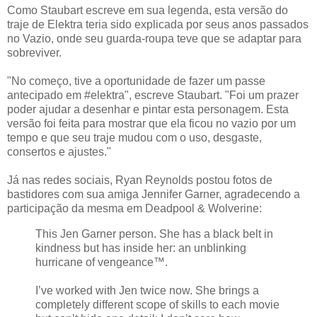
Como Staubart escreve em sua legenda, esta versão do
traje de Elektra teria sido explicada por seus anos passados
​​no Vazio, onde seu guarda-roupa teve que se adaptar para
sobreviver.
"No começo, tive a oportunidade de fazer um passe
antecipado em #elektra", escreve Staubart. "Foi um prazer
poder ajudar a desenhar e pintar esta personagem. Esta
versão foi feita para mostrar que ela ficou no vazio por um
tempo e que seu traje mudou com o uso, desgaste,
consertos e ajustes."
Já nas redes sociais, Ryan Reynolds postou fotos de
bastidores com sua amiga Jennifer Garner, agradecendo a
participação da mesma em Deadpool & Wolverine:
This Jen Garner person. She has a black belt in
kindness but has inside her: an unblinking
hurricane of vengeance™️.
I’ve worked with Jen twice now. She brings a
completely different scope of skills to each movie