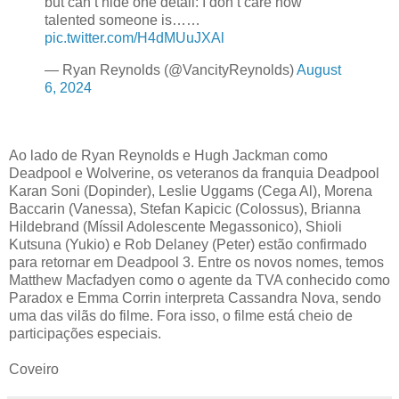
but can’t hide one detail: I don’t care how
talented someone is……
pic.twitter.com/H4dMUuJXAl
— Ryan Reynolds (@VancityReynolds)
August
6, 2024
Ao lado de Ryan Reynolds e Hugh Jackman como
Deadpool e Wolverine, os veteranos da franquia Deadpool
Karan Soni (Dopinder), Leslie Uggams (Cega Al), Morena
Baccarin (Vanessa), Stefan Kapicic (Colossus), Brianna
Hildebrand (Míssil Adolescente Megassonico), Shioli
Kutsuna (Yukio) e Rob Delaney (Peter) estão confirmado
para retornar em Deadpool 3. Entre os novos nomes, temos
Matthew Macfadyen como o agente da TVA conhecido como
Paradox e Emma Corrin interpreta Cassandra Nova, sendo
uma das vilãs do filme. Fora isso, o filme está cheio de
participações especiais.
Coveiro