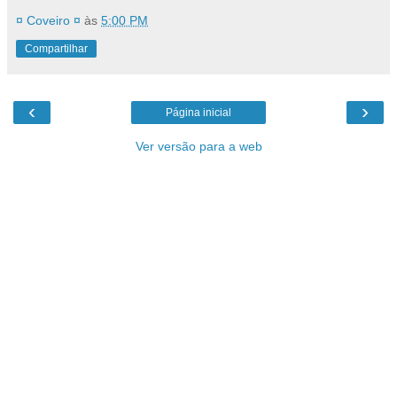
¤ Coveiro ¤
às
5:00 PM
Compartilhar
‹
›
Página inicial
Ver versão para a web