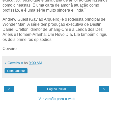
executivo. "Acho que é uma carta de amor ao que fazemos
como cineastas. É uma carta de amor à atuação como
profissão, e é uma série muito sincera e linda."
Andrew Guest (Gavião Arqueiro) é o roteirista principal de
Wonder Man. A série tem produção executiva de Destin
Daniel Cretton, diretor de Shang-Chi e a Lenda dos Dez
Anéis e Homem-Aranha: Um Novo Dia. Ele também dirigiu
os dois primeiros episódios.
Coveiro
¤ Coveiro ¤
às
9:00 AM
Compartilhar
‹
›
Página inicial
Ver versão para a web