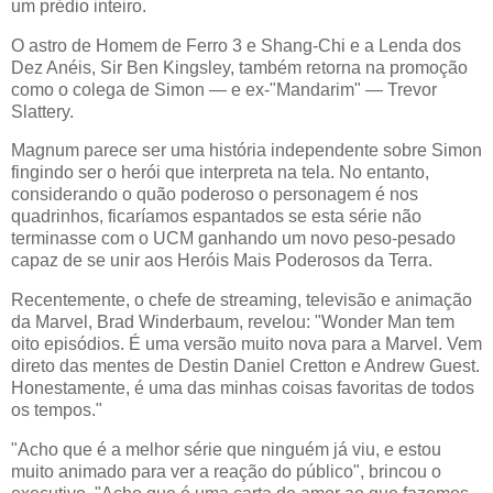
um prédio inteiro.
O astro de Homem de Ferro 3 e Shang-Chi e a Lenda dos
Dez Anéis, Sir Ben Kingsley, também retorna na promoção
como o colega de Simon — e ex-"Mandarim" — Trevor
Slattery.
Magnum parece ser uma história independente sobre Simon
fingindo ser o herói que interpreta na tela. No entanto,
considerando o quão poderoso o personagem é nos
quadrinhos, ficaríamos espantados se esta série não
terminasse com o UCM ganhando um novo peso-pesado
capaz de se unir aos Heróis Mais Poderosos da Terra.
Recentemente, o chefe de streaming, televisão e animação
da Marvel, Brad Winderbaum, revelou: "Wonder Man tem
oito episódios. É uma versão muito nova para a Marvel. Vem
direto das mentes de Destin Daniel Cretton e Andrew Guest.
Honestamente, é uma das minhas coisas favoritas de todos
os tempos."
"Acho que é a melhor série que ninguém já viu, e estou
muito animado para ver a reação do público", brincou o