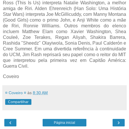
Ross (This Is Us) interpreta Natalie Washington, a melhor
amiga de Riri. Alden Ehrenreich (Han Solo: Uma História
Star Wars) interpreta Joe McGillicuddy, com Manny Montana
(Good Girls) como o primo John, e Anji White como a mãe
de Riri, Ronnie Williams. Outros membros do elenco
incluem Matthew Elam como Xavier Washington, Shea
Couleé, Zoe Terakes, Regan Aliyah, Shakira Barrera,
Rashida "Sheedz" Olayiwola, Sonia Denis, Paul Calderón e
Cree Summer. Em uma divertida referência à continuidade
do UCM, Jim Rash reprisará seu papel como o reitor do MIT
que interpretou pela primeira vez em Capitão América:
Guerra Civil.
Coveiro
¤ Coveiro ¤
às
8:30 AM
Compartilhar
‹
›
Página inicial