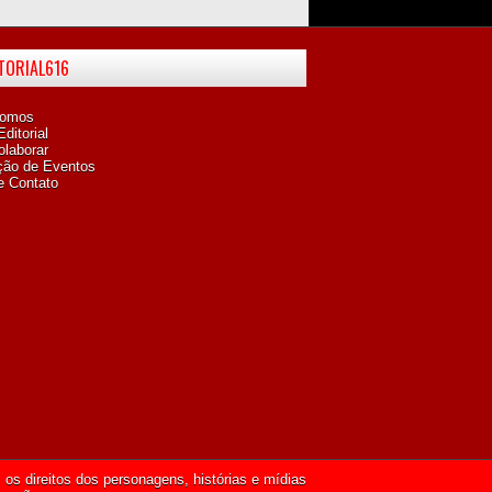
ITORIAL616
omos
ditorial
laborar
ção de Eventos
e Contato
os direitos dos personagens, histórias e mídias