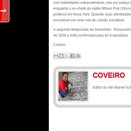
com habilidades extraordinárias, luta por justiç
enquanto o ex-chefe da máfia Wilson Fisk (Vince
políticos em Nova York. Quando suas identidad
encontram em uma rota de colisão inevitável.
A segunda temporada de Demolidor: Renascido e
de 2026 e está confirmada para ter 8 episódios.
Coveiro
COVEIRO
Editor do site Marvel 61