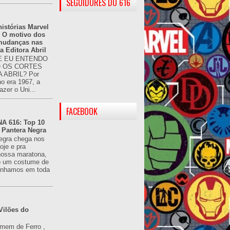
SEGUIDORES DO 616
istórias Marvel
: O motivo dos
 mudanças nas
da Editora Abril
 EU ENTENDO
O OS CORTES
 ABRIL? Por
o era 1967, a
azer o Uni...
FACEBOOK
 616: Top 10
 Pantera Negra
egra chega nos
oje e pra
ossa maratona,
o um costume de
tínhamos em toda
Vilões do
omem de Ferro ,