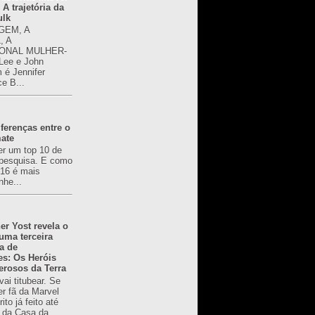
 A trajetória da
ulk
GEM, A
, A
ONAL MULHER-
 Lee e John
é Jennifer
ce B...
ferenças entre o
mate
er um top 10 de
pesquisa. E como
616 é mais
nhe...
er Yost revela o
 uma terceira
a de
es: Os Heróis
erosos da Terra
ai titubear. Se
er fã da Marvel
to já feito até
 da Casa da...