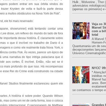
Hulk , Wolverine , Thor 
agens podem entrar em sua órbita vindos do
adversários mitológicos
 trazer Krysten de volta e fazê-la parte dessa
(apenas os primeiros) e 
meio a muitos obstáculos na Nova York de Fisk".
, ele foi mais reservado:
Veja os 3
Marvel St
dapane, showrunner] está tentando contar uma
com a bil
 Lee disse, um reflexo do mundo do lado de fora
total
te importante dessa história. É claramente sobre
A Marvel 
Homem-Fo
mas o que é incrível no trabalho de Dario é a
Quantumania um de seu
nagens e como ele realmente trata Nova York, o
decepcionantes lançame
tência contra Fisk. Às vezes, parece um épico de
Universo Cinematográfic
 uma narrativa do tipo intriga palaciana que é
tir aos cortes. É incrível. Então, não sei se é
co mais profundo do que isso. Há recompensas
NYCC' 09:
ue esse Rei do Crime está construindo na cidade
* Atenção
inéditas n
Marvel fa
anos. Bem
Marvel Studios finalmente esclaresceu quem ele
exatament
se contarmos o tempo e
rles. A história é sobre poder. Quando Wilson
, mas como um rei de certa forma, isso o coloca
Grandes H
nário internacional. O personagem de Matthew