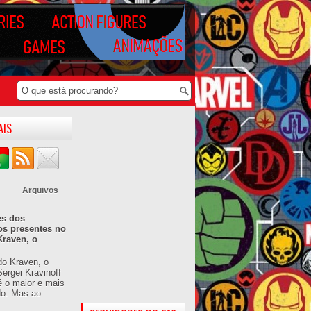
AIS
Arquivos
es dos
os presentes no
Kraven, o
do Kraven, o
ergei Kravinoff
é o maior e mais
do. Mas ao