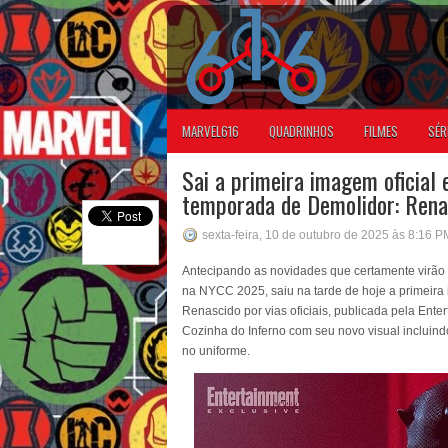
MARVEL616
QUADRINHOS
FILMES
SÉR
Sai a primeira imagem oficial
temporada de Demolidor: Rena
sexta-feira, 10 de outubro de 2025 às 8:16 P
Antecipando as novidades que certamente virão
na NYCC 2025, saiu na tarde de hoje a primeir
Renascido por vias oficiais, publicada pela Ent
Cozinha do Inferno com seu novo visual incluind
no uniforme.