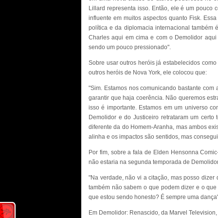
Lillard representa isso. Então, ele é um pouc
influente em muitos aspectos quanto Fisk. Essa
política e da diplomacia internacional também é 
Charles aqui em cima e com o Demolidor aqui e
sendo um pouco pressionado".
Sobre usar outros heróis já estabelecidos co
outros heróis de Nova York, ele colocou que:
"Sim. Estamos nos comunicando bastante com
garantir que haja coerência. Não queremos est
isso é importante. Estamos em um universo com
Demolidor e do Justiceiro retrataram um cert
diferente da do Homem-Aranha, mas ambos exis
alinha e os impactos são sentidos, mas conseguim
Por fim, sobre a fala de Elden Hensonna Comi
não estaria na segunda temporada de Demolidor
"Na verdade, não vi a citação, mas posso dizer
também não sabem o que podem dizer e o que 
que estou sendo honesto? É sempre uma dança"
Em Demolidor: Renascido, da Marvel Television