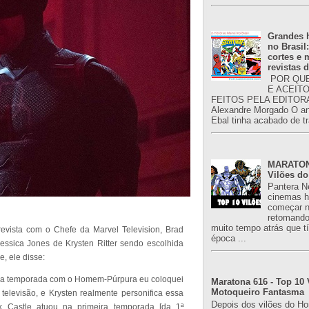
Grandes h
no Brasil
cortes e
revistas 
POR QUE
E ACEIT
FEITOS PELA EDITORA
Alexandre Morgado O an
Ebal tinha acabado de tr
MARATONA
Vilões do
Pantera N
cinemas h
começar n
retomand
muito tempo atrás que 
vista com o Chefe da Marvel Television, Brad
época ...
ssica Jones de Krysten Ritter sendo escolhida
, ele disse:
eira temporada com o Homem-Púrpura eu coloquei
Maratona 616 - Top 10 
Motoqueiro Fantasma
 televisão, e Krysten realmente personifica essa
Depois dos vilões do H
Castle atuou na primeira temporada [da 1ª