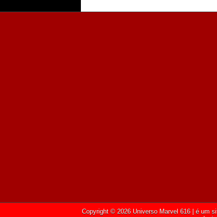
Copyright ©
2026
Universo Marvel 616
| é um si