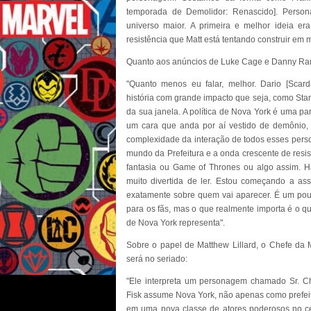
temporada de Demolidor: Renascido]. Person
universo maior. A primeira e melhor ideia era
resistência que Matt está tentando construir em 
Quanto aos anúncios de Luke Cage e Danny Rand
"Quanto menos eu falar, melhor. Dario [Scar
história com grande impacto que seja, como Stan
da sua janela. A política de Nova York é uma par
um cara que anda por aí vestido de demônio, 
complexidade da interação de todos esses perso
mundo da Prefeitura e a onda crescente de resis
fantasia ou Game of Thrones ou algo assim. Há
muito divertida de ler. Estou começando a assis
exatamente sobre quem vai aparecer. É um pou
para os fãs, mas o que realmente importa é o q
de Nova York representa".
Sobre o papel de Matthew Lillard, o Chefe da 
será no seriado:
"Ele interpreta um personagem chamado Sr. Cha
Fisk assume Nova York, não apenas como prefeito
em uma nova classe de atores poderosos no ce