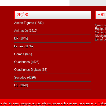
SEÇÕES
+ ED
Action Figures
(1882)
Quem s
Equipe E
Animação
(1410)
Como co
Divulga
BR
(1845)
Email d
Filmes
(11769)
Games
(825)
Quadrinhos
(4528)
Quadrinhos Digitais
(65)
Seriados
(4826)
US
(2820)
te de fãs sem qualquer autoridade ou posse sobre esses personagens. Todos 