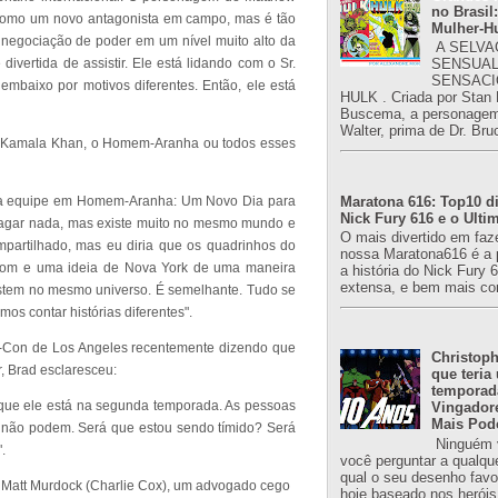
no Brasil:
o como um novo antagonista em campo, mas é tão
Mulher-H
 negociação de poder em um nível muito alto da
A SELVA
divertida de assistir. Ele está lidando com o Sr.
SENSUAL
SENSACI
mbaixo por motivos diferentes. Então, ele está
HULK . Criada por Stan
Buscema, a personagem 
Walter, prima de Dr. Bru
mo Kamala Khan, o Homem-Aranha ou todos esses
Maratona 616: Top10 di
 a equipe em Homem-Aranha: Um Novo Dia para
Nick Fury 616 e o Ulti
ragar nada, mas existe muito no mesmo mundo e
O mais divertido em faz
partilhado, mas eu diria que os quadrinhos do
nossa Maratona616 é a 
o tom e uma ideia de Nova York de uma maneira
a história do Nick Fury 
extensa, e bem mais co
tem no mesmo universo. É semelhante. Tudo se
os contar histórias diferentes".
c-Con de Los Angeles recentemente dizendo que
Christoph
, Brad esclaresceu:
que teria
temporad
 que ele está na segunda temporada. As pessoas
Vingador
Mais Pod
não podem. Será que estou sendo tímido? Será
Ninguém v
.
você perguntar a qualqu
qual o seu desenho favori
, Matt Murdock (Charlie Cox), um advogado cego
hoje baseado nos heróis