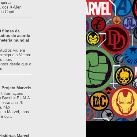
(apenas
), dos X-Men
do Capit...
0 filmes da
udios de acordo
heteria mundial
Studios viu em
rmiga e a Vespa:
s mais
ntos desde que o
o...
 Projeto Marvels
! Informações
o Brasil e EUA! A
z esse ano 70
, não
e a Marvel, mas
m qu...
istórias Marvel