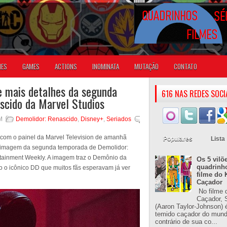
IES
GAMES
ACTIONS
INOMINATA
MUTAÇÃO
CONTATO
 e mais detalhes da segunda
616 NAS REDES SOCI
scido da Marvel Studios
M
Demolidor: Renascido
,
Disney+
,
Seriados
 com o painel da Marvel Television de amanhã
Populares
Lista
a imagem da segunda temporada de Demolidor:
ertainment Weekly. A imagem traz o Demônio da
Os 5 vilõ
quadrinh
o o icônico DD que muitos fãs esperavam já ver
filme do 
Caçador
No filme 
Caçador, S
(Aaron Taylor-Johnson) 
temido caçador do mun
contrário de sua co...