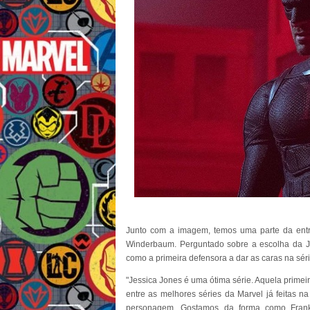
Junto com a imagem, temos uma parte da entre
Winderbaum. Perguntado sobre a escolha da Je
como a primeira defensora a dar as caras na série
"Jessica Jones é uma ótima série. Aquela prim
entre as melhores séries da Marvel já feitas na
personagem. Gostamos da forma como Frank 