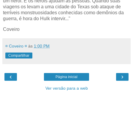
um herói. E os heróis ajudam as pessoas. Quando suas
viagens os levam a uma cidade do Texas sob ataque de
terríveis monstruosidades conhecidas como demônios da
guerra, é hora do Hulk intervir..."
Coveiro
¤ Coveiro ¤
às
1:00 PM
Compartilhar
‹
›
Página inicial
Ver versão para a web