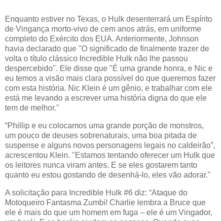
Enquanto estiver no Texas, o Hulk desenterrará um Espírito
de Vingança morto-vivo de cem anos atrás, em uniforme
completo do Exército dos EUA. Anteriormente, Johnson
havia declarado que "O significado de finalmente trazer de
volta o título clássico Incredible Hulk não lhe passou
despercebido". Ele disse que "É uma grande honra, e Nic e
eu temos a visão mais clara possível do que queremos fazer
com esta história. Nic Klein é um gênio, e trabalhar com ele
está me levando a escrever uma história digna do que ele
tem de melhor."
“Phillip e eu colocamos uma grande porção de monstros,
um pouco de deuses sobrenaturais, uma boa pitada de
suspense e alguns novos personagens legais no caldeirão”,
acrescentou Klein. "Estamos tentando oferecer um Hulk que
os leitores nunca viram antes. E se eles gostarem tanto
quanto eu estou gostando de desenhá-lo, eles vão adorar."
A solicitação para Incredible Hulk #6 diz: “Ataque do
Motoqueiro Fantasma Zumbi! Charlie lembra a Bruce que
ele é mais do que um homem em fuga – ele é um Vingador,