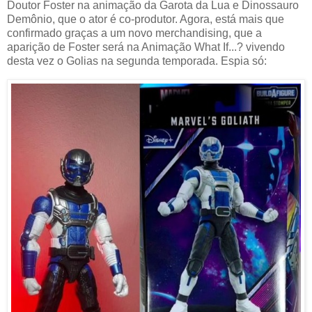
Doutor Foster na animação da Garota da Lua e Dinossauro
Demônio, que o ator é co-produtor. Agora, está mais que
confirmado graças a um novo merchandising, que a
aparição de Foster será na Animação What If...? vivendo
desta vez o Golias na segunda temporada. Espia só: