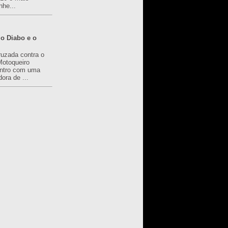
nhe...
o Diabo e o
ruzada contra o
Motoqueiro
ntro com uma
ora de ...