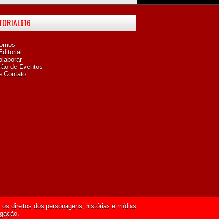
ITORIAL616
omos
ditorial
laborar
ção de Eventos
e Contato
os direitos dos personagens, histórias e mídias
lgação.