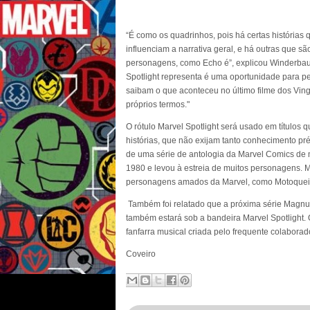
“É como os quadrinhos, pois há certas histórias 
influenciam a narrativa geral, e há outras que s
personagens, como Echo é”, explicou Winderbau
Spotlight representa é uma oportunidade para pe
saibam o que aconteceu no último filme dos Vin
próprios termos."
O rótulo Marvel Spotlight será usado em títulos
histórias, que não exijam tanto conhecimento pr
de uma série de antologia da Marvel Comics d
1980 e levou à estreia de muitos personagens. M
personagens amados da Marvel, como Motoquei
Também foi relatado que a próxima série Magnu
também estará sob a bandeira Marvel Spotlight.
fanfarra musical criada pelo frequente colaborad
Coveiro