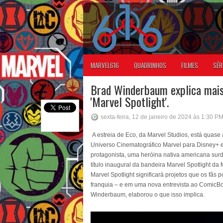
MARVEL616
QUADRINHOS
FILMES
SÉR
Brad Winderbaum explica mais 
'Marvel Spotlight'.
sexta-feira, 12 de janeiro de 2024 às 1:30 P
A estreia de Eco, da Marvel Studios, está quase
Universo Cinematográfico Marvel para Disney+ e 
protagonista, uma heróina nativa americana surd
título inaugural da bandeira Marvel Spotlight d
Marvel Spotlight significará projetos que os fãs 
franquia – e em uma nova entrevista ao ComicBo
Winderbaum, elaborou o que isso implica.