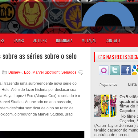
IES
GAMES
ACTIONS
INOMINATA
MUTAÇÃO
CONTATO
sobre as séries sobre o selo
616 NAS REDES SOCI
M
Disney+
,
Eco
,
Marvel Spotlight
,
Seriados
 aí, trazendo uma surpreendente nova série do
Populares
Lista
Hulu. Além de fazer história por destacar sua
a Maya Lopez / Eco (Alaqua Cox), o seriado é o
Os 5 vilõ
quadrinh
a Marvel Studios. Anunciado no ano passado,
filme do 
podem desfrutar sem ficar de olho no resto da
Caçador
ok.com, o produtor da Marvel Studios, Brad
No filme 
Caçador, S
(Aaron Taylor-Johnson) 
temido caçador do mun
contrário de sua co...