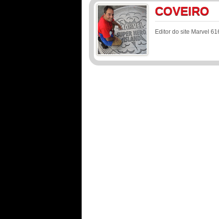
COVEIRO
Editor do site Marvel 61