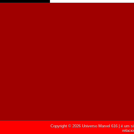
Copyright ©
2026
Universo Marvel 616
| é um si
relaci