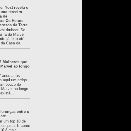
er Yost revela o
 uma terceira
a de
es: Os Heróis
erosos da Terra
ai titubear. Se
er fã da Marvel
to já feito até
 da Casa da...
 Mulheres que
 Marvel ao longo
7 anos atrás
s aqui um artigo
um pouco da
a Marvel ao longo
existê...
ferenças entre o
mate
er um top 10 de
pesquisa. E como
616 é mais