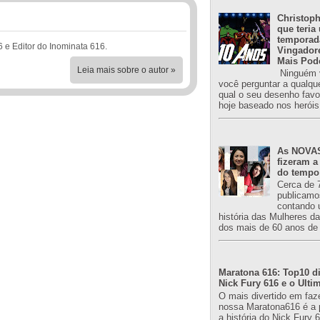
Christoph
que teria
temporad
6 e Editor do Inominata 616.
Vingador
Mais Pod
Leia mais sobre o autor »
Ninguém v
você perguntar a qualqu
qual o seu desenho favori
hoje baseado nos heróis
As NOVAS
fizeram a
do tempo
Cerca de 
publicamo
contando 
história das Mulheres d
dos mais de 60 anos de 
Maratona 616: Top10 di
Nick Fury 616 e o Ulti
O mais divertido em faz
nossa Maratona616 é a 
a história do Nick Fury 