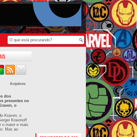
AIS
Arquivos
es dos
os presentes no
Kraven, o
do Kraven, o
ergei Kravinoff
é o maior e mais
do. Mas ao