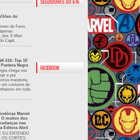
SEGUIDORES DO 616
Vilões do
omem de Ferro ,
(apenas
), dos X-Men
do Capit...
 616: Top 10
 Pantera Negra
FACEBOOK
egra chega nos
oje e pra
ossa maratona,
o um costume de
tínhamos em toda
istórias Marvel
: O motivo dos
 mudanças nas
da Editora Abril
 EU ENTENDO
O OS CORTES