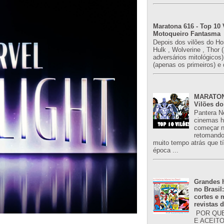
Maratona 616 - Top 10 
Motoqueiro Fantasma
Depois dos vilões do H
Hulk , Wolverine , Thor 
adversários mitológicos
(apenas os primeiros) e 
MARATONA
Vilões do
Pantera N
cinemas h
começar n
retomand
muito tempo atrás que 
época ...
Grandes h
no Brasil
cortes e
revistas 
POR QUE
E ACEIT