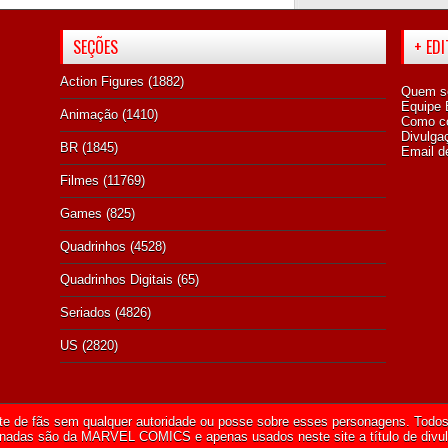
SEÇÕES
+ ED
Action Figures
(1882)
Quem s
Equipe E
Animação
(1410)
Como co
Divulga
BR
(1845)
Email d
Filmes
(11769)
Games
(825)
Quadrinhos
(4528)
Quadrinhos Digitais
(65)
Seriados
(4826)
US
(2820)
te de fãs sem qualquer autoridade ou posse sobre esses personagens. Todos 
onadas são da
MARVEL COMICS
e apenas usados neste site a título de divu