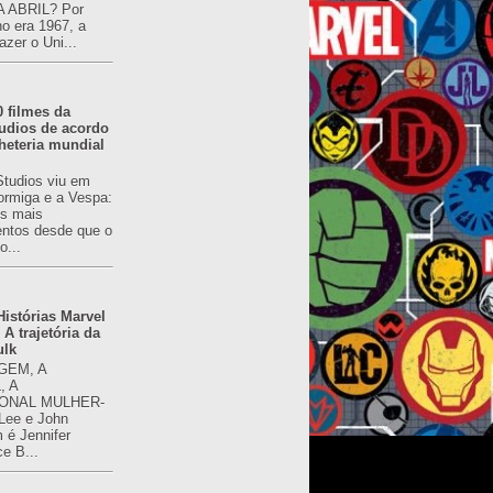
 ABRIL? Por
o era 1967, a
azer o Uni...
0 filmes da
udios de acordo
heteria mundial
Studios viu em
rmiga e a Vespa:
s mais
ntos desde que o
o...
istórias Marvel
 A trajetória da
ulk
GEM, A
, A
ONAL MULHER-
 Lee e John
é Jennifer
ce B...