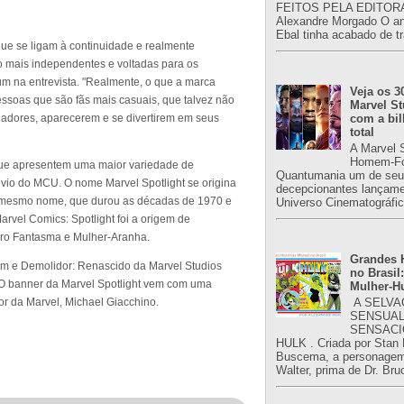
FEITOS PELA EDITORA
Alexandre Morgado O an
Ebal tinha acabado de tr
que se ligam à continuidade e realmente
ão mais independentes e voltadas para os
m na entrevista. "Realmente, o que a marca
Veja os 3
ssoas que são fãs mais casuais, que talvez não
Marvel St
com a bil
gadores, aparecerem e se divertirem em seus
total
A Marvel 
Homem-Fo
 que apresentem uma maior variedade de
Quantumania um de seu
évio do MCU. O nome Marvel Spotlight se origina
decepcionantes lançame
e mesmo nome, que durou as décadas de 1970 e
Universo Cinematográfic
arvel Comics: Spotlight foi a origem de
ro Fantasma e Mulher-Aranha.
Grandes H
m e Demolidor: Renascido da Marvel Studios
no Brasil:
 O banner da Marvel Spotlight vem com uma
Mulher-H
A SELVA
or da Marvel, Michael Giacchino.
SENSUAL
SENSACI
HULK . Criada por Stan
Buscema, a personagem 
Walter, prima de Dr. Bru