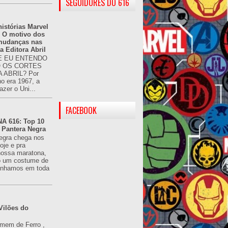
SEGUIDORES DO 616
istórias Marvel
: O motivo dos
 mudanças nas
da Editora Abril
 EU ENTENDO
O OS CORTES
 ABRIL? Por
o era 1967, a
azer o Uni...
FACEBOOK
 616: Top 10
 Pantera Negra
egra chega nos
oje e pra
ossa maratona,
o um costume de
tínhamos em toda
Vilões do
omem de Ferro ,