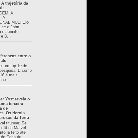
 A trajetória da
ulk
GEM, A
, A
ONAL MULHER-
 Lee e John
é Jennifer
ce B...
ferenças entre o
mate
er um top 10 de
pesquisa. E como
616 é mais
nhe...
er Yost revela o
 uma terceira
a de
es: Os Heróis
erosos da Terra
ai titubear. Se
er fã da Marvel
to já feito até
 da Casa da...