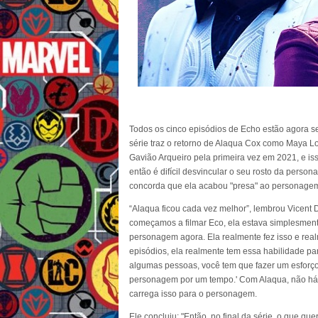
Todos os cinco episódios de Echo estão agora s
série traz o retorno de Alaqua Cox como Maya
Gavião Arqueiro pela primeira vez em 2021, e is
então é difícil desvincular o seu rosto da perso
concorda que ela acabou "presa" ao personage
“Alaqua ficou cada vez melhor”, lembrou Vicent 
começamos a filmar Eco, ela estava simplesment
personagem agora. Ela realmente fez isso e real
episódios, ela realmente tem essa habilidade pa
algumas pessoas, você tem que fazer um esforço qu
personagem por um tempo.' Com Alaqua, não há 
carrega isso para o personagem.
Ele concluiu: "Então, no final da série, o que que