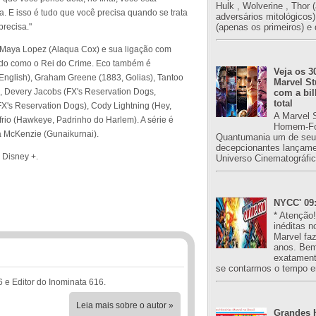
Hulk , Wolverine , Thor 
a. E isso é tudo que você precisa quando se trata
adversários mitológicos
precisa."
(apenas os primeiros) e 
a Maya Lopez (Alaqua Cox) e sua ligação com
cido como o Rei do Crime. Eco também é
Veja os 3
English), Graham Greene (1883, Golias), Tantoo
Marvel St
), Devery Jacobs (FX's Reservation Dogs,
com a bil
total
X's Reservation Dogs), Cody Lightning (Hey,
A Marvel 
ofrio (Hawkeye, Padrinho do Harlem). A série é
Homem-Fo
a McKenzie (Gunaikurnai).
Quantumania um de seu
decepcionantes lançame
 Disney +.
Universo Cinematográfic
NYCC' 09:
* Atenção
inéditas n
Marvel fa
anos. Bem
exatament
se contarmos o tempo e
6 e Editor do Inominata 616.
Leia mais sobre o autor »
Grandes H