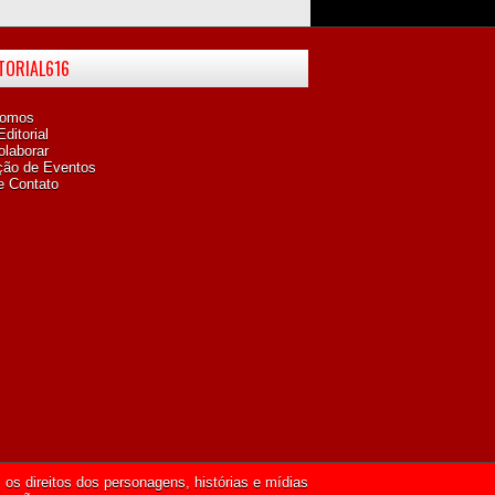
ITORIAL616
omos
ditorial
laborar
ção de Eventos
e Contato
os direitos dos personagens, histórias e mídias