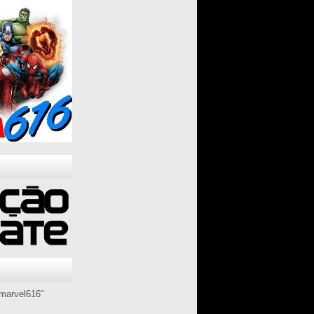
marvel616"