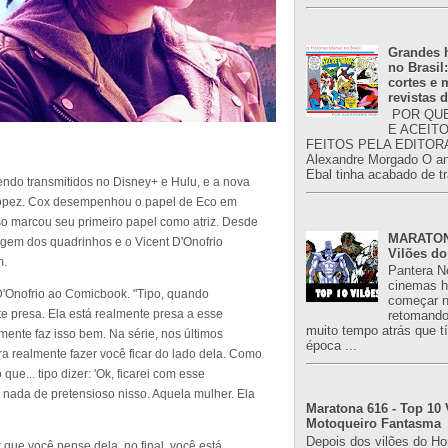
Grandes h
no Brasil
cortes e
revistas 
POR QUE
E ACEIT
FEITOS PELA EDITORA
Alexandre Morgado O an
Ebal tinha acabado de tr
endo transmitidos no Disney+ e Hulu, e a nova
 Lopez. Cox desempenhou o papel de Eco em
so marcou seu primeiro papel como atriz. Desde
MARATONA
nagem dos quadrinhos e o Vicent D'Onofrio
Vilões do
m.
Pantera N
cinemas h
D'Onofrio ao Comicbook. "Tipo, quando
começar n
e presa. Ela está realmente presa a esse
retomand
muito tempo atrás que 
mente faz isso bem. Na série, nos últimos
época ...
ra realmente fazer você ficar do lado dela. Como
e... tipo dizer: 'Ok, ficarei com esse
nada de pretensioso nisso. Aquela mulher. Ela
Maratona 616 - Top 10 
Motoqueiro Fantasma
Depois dos vilões do H
r que você pense dela, no final, você está