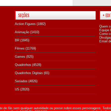
SEÇÕES
+ ED
Action Figures
(1882)
Quem s
Equipe E
Animação
(1410)
Como co
Divulga
BR
(1845)
Email d
Filmes
(11769)
Games
(825)
Quadrinhos
(4528)
Quadrinhos Digitais
(65)
Seriados
(4826)
US
(2820)
te de fãs sem qualquer autoridade ou posse sobre esses personagens. Todos 