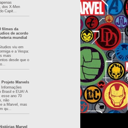
(apenas
), dos X-Men
do Capit...
0 filmes da
udios de acordo
heteria mundial
Studios viu em
rmiga e a Vespa:
s mais
ntos desde que o
o...
 Projeto Marvels
! Informações
o Brasil e EUA! A
z esse ano 70
, não
e a Marvel, mas
m qu...
istórias Marvel