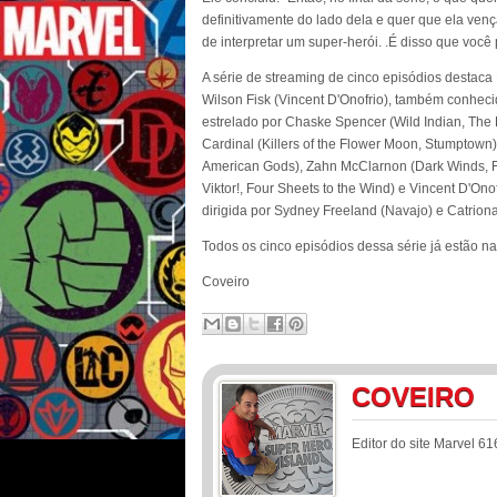
definitivamente do lado dela e quer que ela venç
de interpretar um super-herói. .É disso que você 
A série de streaming de cinco episódios destac
Wilson Fisk (Vincent D'Onofrio), também conhe
estrelado por Chaske Spencer (Wild Indian, The 
Cardinal (Killers of the Flower Moon, Stumptown
American Gods), Zahn McClarnon (Dark Winds, F
Viktor!, Four Sheets to the Wind) e Vincent D'On
dirigida por Sydney Freeland (Navajo) e Catrion
Todos os cinco episódios dessa série já estão na
Coveiro
COVEIRO
Editor do site Marvel 61