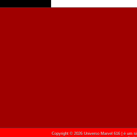
Copyright ©
2026
Universo Marvel 616
| é um si