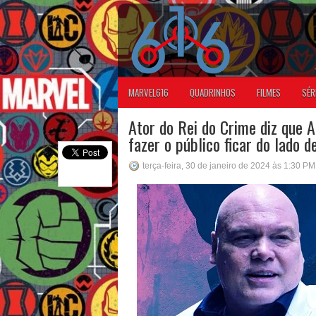
MARVEL616
QUADRINHOS
FILMES
SÉR
Ator do Rei do Crime diz que A
fazer o público ficar do lado d
terça-feira, 30 de janeiro de 2024 às 1:30 PM