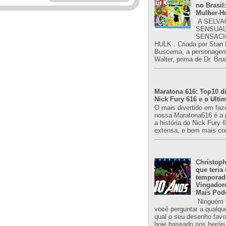
no Brasil:
Mulher-H
A SELVA
SENSUAL
SENSACI
HULK . Criada por Stan
Buscema, a personagem 
Walter, prima de Dr. Bru
Maratona 616: Top10 di
Nick Fury 616 e o Ulti
O mais divertido em faz
nossa Maratona616 é a 
a história do Nick Fury 
extensa, e bem mais co
Christoph
que teria
temporad
Vingador
Mais Pod
Ninguém v
você perguntar a qualqu
qual o seu desenho favori
hoje baseado nos heróis