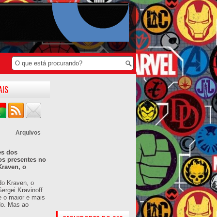
AIS
Arquivos
es dos
os presentes no
Kraven, o
do Kraven, o
ergei Kravinoff
é o maior e mais
do. Mas ao