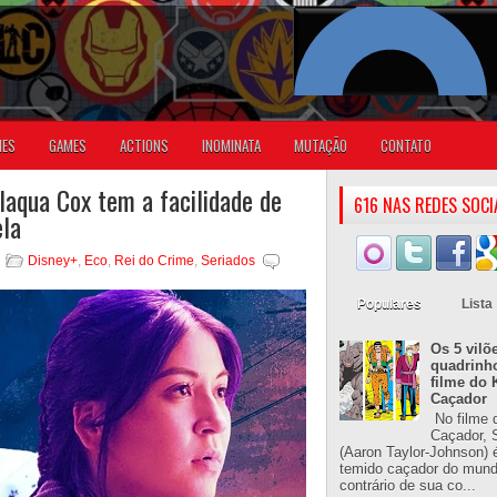
IES
GAMES
ACTIONS
INOMINATA
MUTAÇÃO
CONTATO
laqua Cox tem a facilidade de
616 NAS REDES SOCI
ela
Disney+
,
Eco
,
Rei do Crime
,
Seriados
Populares
Lista
Os 5 vilõ
quadrinh
filme do 
Caçador
No filme 
Caçador, S
(Aaron Taylor-Johnson) 
temido caçador do mun
contrário de sua co...