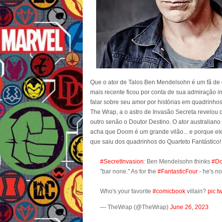
Que o ator de Talos Ben Mendelsohn é um fã de 
mais recente ficou por conta de sua admiração i
falar sobre seu amor por histórias em quadrinho
The Wrap, a o astro de Invasão Secreta revelou
outro senão o Doutor Destino. O ator australian
acha que Doom é um grande vilão... e porque el
que saiu dos quadrinhos do Quarteto Fantástico! 
#SecretInvasion
: Ben Mendelsohn thinks
#Do
"bar none." As for the
#FantasticFour
- he's no
Who's your favorite
#comicbook
villain?
pic.
— TheWrap (@TheWrap)
June 26, 2023