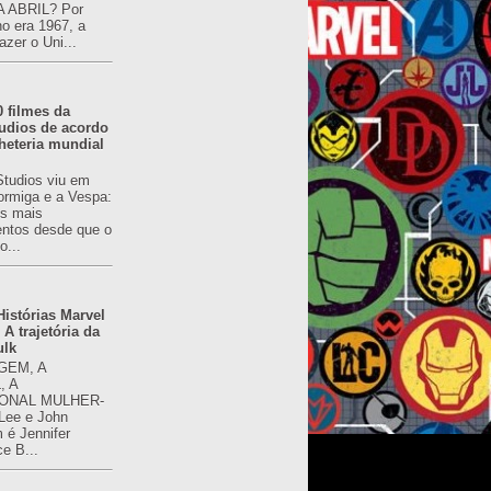
 ABRIL? Por
o era 1967, a
azer o Uni...
0 filmes da
udios de acordo
heteria mundial
Studios viu em
rmiga e a Vespa:
s mais
ntos desde que o
o...
istórias Marvel
 A trajetória da
ulk
GEM, A
, A
ONAL MULHER-
 Lee e John
é Jennifer
ce B...