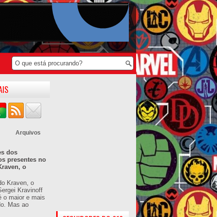
AIS
Arquivos
es dos
os presentes no
Kraven, o
do Kraven, o
ergei Kravinoff
é o maior e mais
do. Mas ao