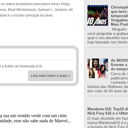
m os outros produtores executivos Kevin Feige,
Christoph
lonso, Brad Winderbaum, Samuel L. Jackson, Ali
que teria
eet é o escritor principal da série.
temporad
Vingador
Mais Pod
Ninguém v
você perguntar a qualqu
qual o seu desenho favori
hoje baseado nos heróis
As NOVAS
fizeram a
6 e Editor do Inominata 616.
do tempo
Cerca de 
Leia mais sobre o autor »
publicamo
contando 
história das Mulheres d
dos mais de 60 anos de 
Maratona 616: Top10 di
Nick Fury 616 e o Ulti
O mais divertido em faz
nossa Maratona616 é a 
a história do Nick Fury 