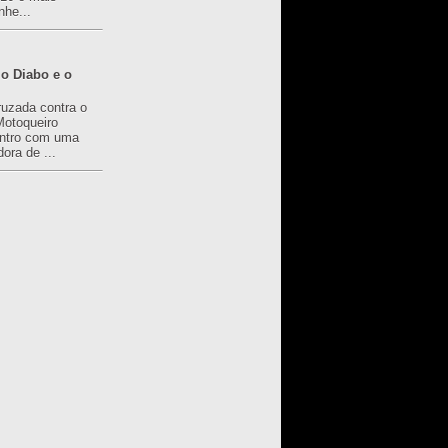
nhe...
o Diabo e o
ruzada contra o
Motoqueiro
ntro com uma
ora de ...