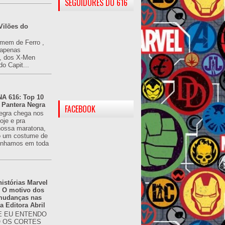
SEGUIDORES DO 616
Vilões do
omem de Ferro ,
(apenas
), dos X-Men
do Capit...
 616: Top 10
 Pantera Negra
FACEBOOK
egra chega nos
oje e pra
ossa maratona,
o um costume de
tínhamos em toda
istórias Marvel
: O motivo dos
 mudanças nas
da Editora Abril
 EU ENTENDO
O OS CORTES