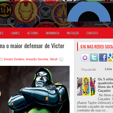
IES
GAMES
ACTIONS
INOMINATA
MUTAÇÃO
CONTATO
na o maior defensor de Victor
616 NAS REDES SOCI
Doutor Destino
,
Invasão Secreta
,
Skrull
Populares
Lista
Os 5 vilõ
quadrinh
filme do 
Caçador
No filme 
Caçador, S
(Aaron Taylor-Johnson) 
temido caçador do mun
contrário de sua co...