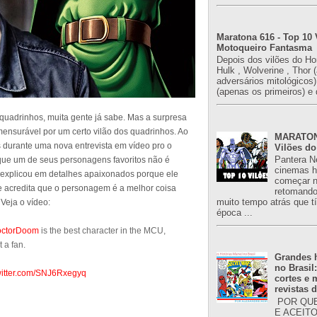
Maratona 616 - Top 10 
Motoqueiro Fantasma
Depois dos vilões do H
Hulk , Wolverine , Thor 
adversários mitológicos
(apenas os primeiros) e 
quadrinhos, muita gente já sabe. Mas a surpresa
mensurável por um certo vilão dos quadrinhos. Ao
MARATONA
s durante uma nova entrevista em vídeo pro o
Vilões do
Pantera N
 que um de seus personagens favoritos não é
cinemas h
o explicou em detalhes apaixonados porque ele
começar n
e acredita que o personagem é a melhor coisa
retomand
muito tempo atrás que 
Veja o vídeo:
época ...
ctorDoom
is the best character in the MCU,
t a fan.
Grandes h
no Brasil
twitter.com/SNJ6Rxegyq
cortes e
revistas 
POR QUE
E ACEIT