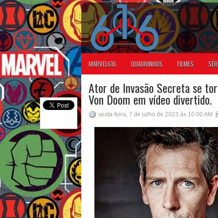
MARVEL616
QUADRINHOS
FILMES
SÉR
Ator de Invasão Secreta se tor
Von Doom em vídeo divertido.
sexta-feira, 7 de julho de 2023 às 10:00 AM