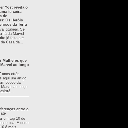
er Yost revela o
 uma terceira
a de
es: Os Heróis
erosos da Terra
ai titubear. Se
er fã da Marvel
to já feito até
 da Casa da...
 Mulheres que
 Marvel ao longo
7 anos atrás
s aqui um artigo
um pouco da
a Marvel ao longo
existê...
ferenças entre o
mate
er um top 10 de
pesquisa. E como
616 é mais