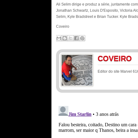
Ali Selim dirige e produz a série, juntamente co
Jonathan Schwartz, Louis D'Esposito, Victoria A
Selim, Kyle Bradstreet e Brian Tucker. Kyle Bradstr
Coveiro
COVEIRO
Editor do site Marvel 61