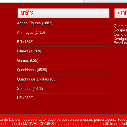
SEÇÕES
+ ED
Action Figures
(1882)
Quem s
Equipe E
Animação
(1410)
Como co
Divulga
BR
(1845)
Email d
Filmes
(11769)
Games
(825)
Quadrinhos
(4528)
Quadrinhos Digitais
(65)
Seriados
(4826)
US
(2820)
te de fãs sem qualquer autoridade ou posse sobre esses personagens. Todos 
onadas são da
MARVEL COMICS
e apenas usados neste site a título de divu