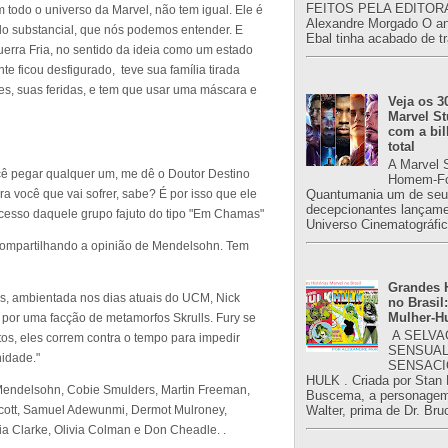
FEITOS PELA EDITORA
todo o universo da Marvel, não tem igual. Ele é
Alexandre Morgado O an
do substancial, que nós podemos entender. E
Ebal tinha acabado de tr
Guerra Fria, no sentido da ideia como um estado
 ficou desfigurado, teve sua família tirada
des, suas feridas, e tem que usar uma máscara e
Veja os 3
Marvel St
com a bil
total
A Marvel 
ocê pegar qualquer um, me dê o Doutor Destino
Homem-Fo
Quantumania um de seu
ra você que vai sofrer, sabe? É por isso que ele
decepcionantes lançame
ucesso daquele grupo fajuto do tipo "Em Chamas"
Universo Cinematográfic
ompartilhando a opinião de Mendelsohn. Tem
Grandes H
os, ambientada nos dias atuais do UCM, Nick
no Brasil:
Mulher-H
 por uma facção de metamorfos Skrulls. Fury se
A SELVA
tos, eles correm contra o tempo para impedir
SENSUAL
nidade."
SENSACI
HULK . Criada por Stan
 Mendelsohn, Cobie Smulders, Martin Freeman,
Buscema, a personagem 
Walter, prima de Dr. Bru
Scott, Samuel Adewunmi, Dermot Mulroney,
a Clarke, Olivia Colman e Don Cheadle. .