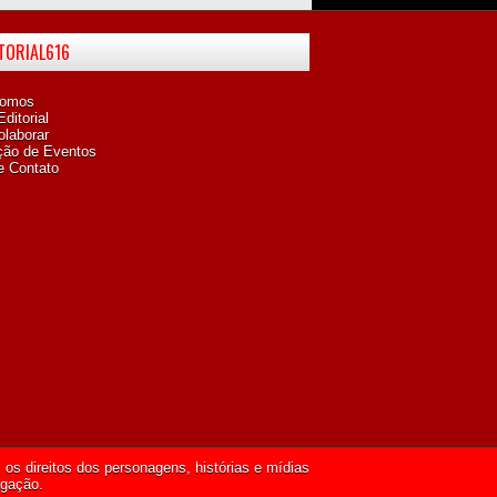
ITORIAL616
omos
ditorial
laborar
ção de Eventos
e Contato
os direitos dos personagens, histórias e mídias
lgação.