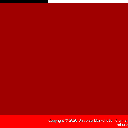
Copyright ©
2026
Universo Marvel 616
| é um si
relaci