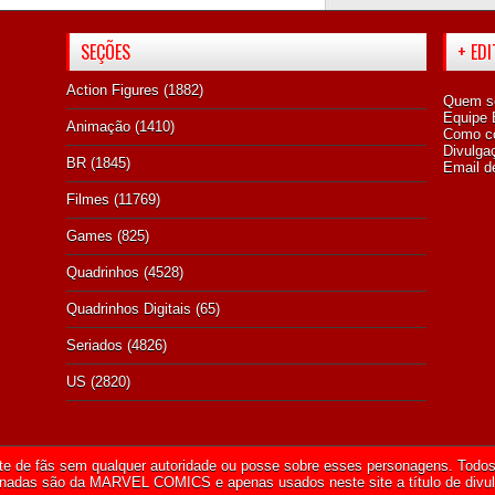
SEÇÕES
+ ED
Action Figures
(1882)
Quem s
Equipe E
Animação
(1410)
Como co
Divulga
BR
(1845)
Email d
Filmes
(11769)
Games
(825)
Quadrinhos
(4528)
Quadrinhos Digitais
(65)
Seriados
(4826)
US
(2820)
te de fãs sem qualquer autoridade ou posse sobre esses personagens. Todos 
onadas são da
MARVEL COMICS
e apenas usados neste site a título de divu