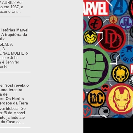
 ABRIL? Por
o era 1967, a
azer o Uni...
istórias Marvel
 A trajetória da
ulk
GEM, A
, A
ONAL MULHER-
 Lee e John
é Jennifer
ce B...
er Yost revela o
 uma terceira
a de
es: Os Heróis
erosos da Terra
ai titubear. Se
er fã da Marvel
to já feito até
 da Casa da...