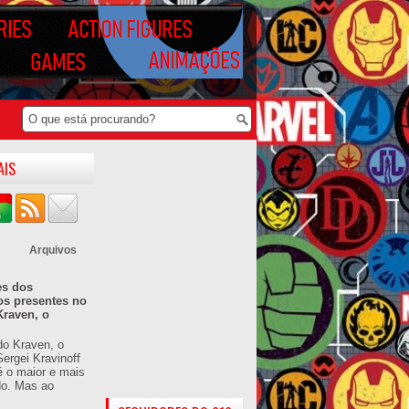
AIS
Arquivos
es dos
os presentes no
Kraven, o
do Kraven, o
ergei Kravinoff
é o maior e mais
do. Mas ao