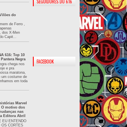
SEGUIDORES DO 616
Vilões do
omem de Ferro ,
(apenas
), dos X-Men
do Capit...
 616: Top 10
 Pantera Negra
FACEBOOK
egra chega nos
oje e pra
ossa maratona,
o um costume de
tínhamos em toda
istórias Marvel
: O motivo dos
 mudanças nas
da Editora Abril
 EU ENTENDO
O OS CORTES