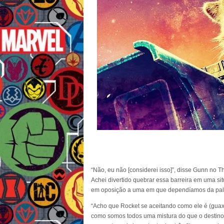
“Não, eu não [considerei isso]”, disse Gunn no Th
Achei divertido quebrar essa barreira em uma si
em oposição a uma em que dependíamos da palav
“Acho que Rocket se aceitando como ele é (guax
como somos todos uma mistura do que o destino