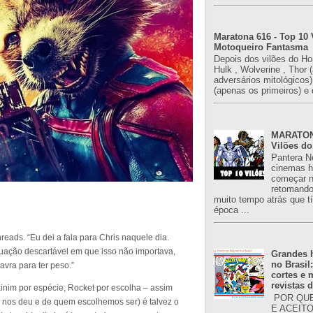
Maratona 616 - Top 10 
Motoqueiro Fantasma
Depois dos vilões do H
Hulk , Wolverine , Thor 
adversários mitológicos
(apenas os primeiros) e 
MARATONA
Vilões do
Pantera N
cinemas h
começar n
retomand
muito tempo atrás que 
época ...
reads. “Eu dei a fala para Chris naquele dia.
tuação descartável em que isso não importava,
Grandes h
no Brasil
ra para ter peso.”
cortes e
revistas 
inim por espécie, Rocket por escolha – assim
POR QUE
 nos deu e de quem escolhemos ser) é talvez o
E ACEIT