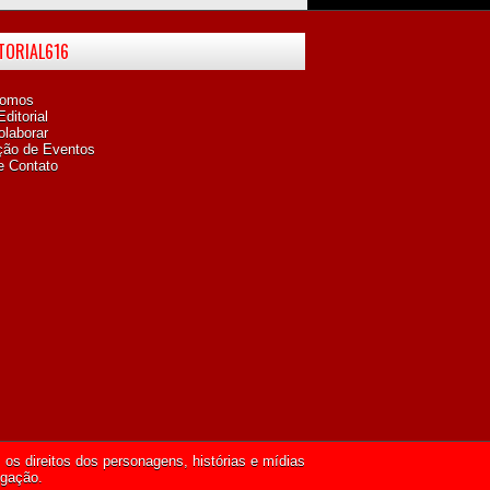
ITORIAL616
omos
ditorial
laborar
ção de Eventos
e Contato
os direitos dos personagens, histórias e mídias
lgação.