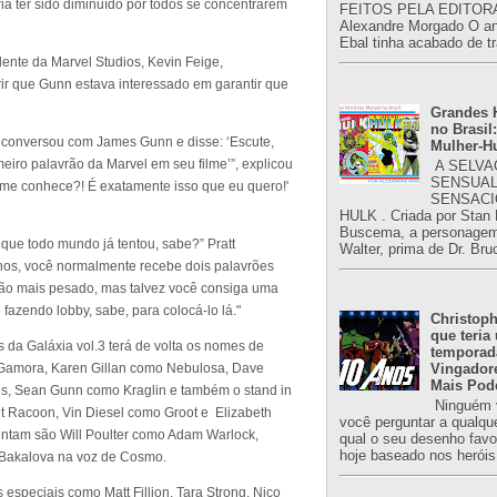
ia ter sido diminuído por todos se concentrarem
FEITOS PELA EDITORA
Alexandre Morgado O an
Ebal tinha acabado de tr
dente da Marvel Studios, Kevin Feige,
rir que Gunn estava interessado em garantir que
Grandes H
no Brasil:
ge conversou com James Gunn e disse: ‘Escute,
Mulher-H
meiro palavrão da Marvel em seu filme’”, explicou
A SELVA
SENSUAL
o me conhece?! É exatamente isso que eu quero!'
SENSACI
HULK . Criada por Stan
Buscema, a personagem 
o que todo mundo já tentou, sabe?” Pratt
Walter, prima de Dr. Bru
nos, você normalmente recebe dois palavrões
ão mais pesado, mas talvez você consiga uma
fazendo lobby, sabe, para colocá-lo lá."
Christoph
que teria
 da Galáxia vol.3 terá de volta os nomes de
temporad
o Gamora, Karen Gillan como Nebulosa, Dave
Vingador
Mais Pod
is, Sean Gunn como Kraglin e também o stand in
Ninguém v
t Racoon, Vin Diesel como Groot e Elizabeth
você perguntar a qualqu
ntam são Will Poulter como Adam Warlock,
qual o seu desenho favori
hoje baseado nos heróis
 Bakalova na voz de Cosmo.
 especiais como Matt Fillion, Tara Strong, Nico