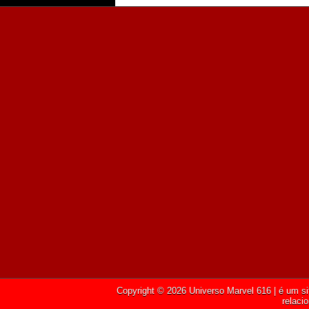
Copyright ©
2026
Universo Marvel 616
| é um si
relaci