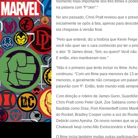
momento mais importante dos três filmes e poder
na palavra com "F*ckin"."
No ano passado, Chris Pratt revelou que o presi
inicialmente se opôs à fala, apenas para descob
ela chegasse à versão final.
“Pelo que entendi, diz a história que Kevin Fei
você não quer ser o cara conhecido por ter o pri
o ator. “E James disse, 'Sim, eu quero!' Você nã
E então, eles mantiveram isso."
“Não é o primeiro que tento incluir no filme. Ach
continuou. “Com um filme para menores de 13 a
menores, e geralmente não consegue um palavr
palavrão com 'F'. Então, todo mundo está sempre 
Com direção e roteiro de James Gunn, Guardiões
Chris Pratt como Peter Quill, Zoe Saldana com
Bautista como Drax, Pom Klementieff como Mant
do Rocket, Bradley Cooper como a voz do Rocke
Debicki como Ayesha. Os novos nomes que se ju
Chukwudi Iwuji como Alto Evolucionário e Maria
O filme inclui também muitas outras participações