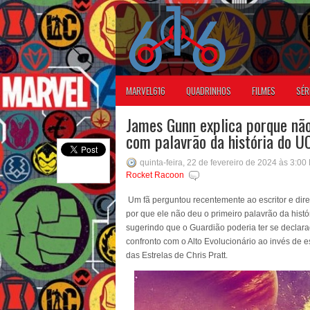
MARVEL616
QUADRINHOS
FILMES
SÉR
James Gunn explica porque não
com palavrão da história do 
quinta-feira, 22 de fevereiro de 2024 às 3:00
Rocket Racoon
Um fã perguntou recentemente ao escritor e dire
por que ele não deu o primeiro palavrão da histó
sugerindo que o Guardião poderia ter se declar
confronto com o Alto Evolucionário ao invés de 
das Estrelas de Chris Pratt.