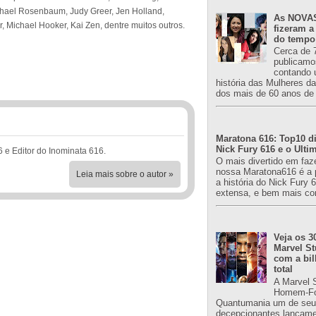
ichael Rosenbaum, Judy Greer, Jen Holland,
As NOVAS
, Michael Hooker, Kai Zen, dentre muitos outros.
fizeram a
do tempo
Cerca de 
publicamo
contando 
história das Mulheres d
dos mais de 60 anos de 
Maratona 616: Top10 di
Nick Fury 616 e o Ulti
6 e Editor do Inominata 616.
O mais divertido em faz
nossa Maratona616 é a 
Leia mais sobre o autor »
a história do Nick Fury 
extensa, e bem mais co
Veja os 3
Marvel St
com a bil
total
A Marvel 
Homem-Fo
Quantumania um de seu
decepcionantes lançame