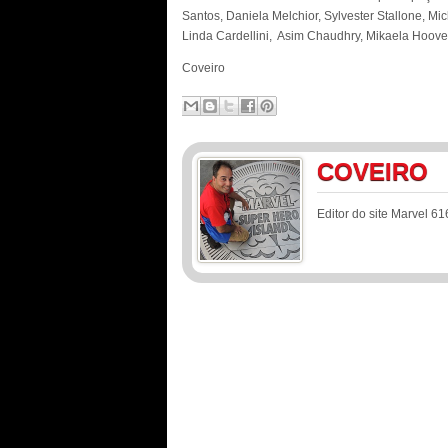
Santos, Daniela Melchior, Sylvester Stallone, M
Linda Cardellini, Asim Chaudhry, Mikaela Hoover
Coveiro
COVEIRO
Editor do site Marvel 61