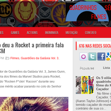
IES
GAMES
ACTIONS
INOMINATA
MUTAÇÃO
CONTATO
 deu a Rocket a primeira fala
616 NAS REDES SOCI
UCM
 PM
Filmes
,
Guardiões da Galáxia Vol. 3
,
Populares
Lista
tor de Guardiões da Galáxia Vol. 3, James Gunn,
ria dos filmes da Marvel Studios para Rocket,
Os 5 vilõ
ado “Rocken F*ckin’ Racoon” durante seu
quadrinh
filme do 
esse mérito acabar parando no colo do Senhor
Caçador
No filme 
Caçador, S
(Aaron Taylor-Johnson) 
temido caçador do mun
contrário de sua co...