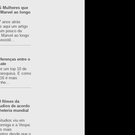
 Mulheres que
 Marvel ao longo
7 anos atrás
s aqui um artigo
um pouco da
a Marvel ao longo
existê...
ferenças entre o
mate
er um top 10 de
pesquisa. E como
616 é mais
nhe...
0 filmes da
udios de acordo
heteria mundial
Studios viu em
rmiga e a Vespa:
s mais
ntos desde que o