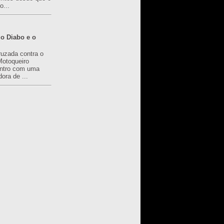
o...
o Diabo e o
ruzada contra o
Motoqueiro
ntro com uma
ora de ...