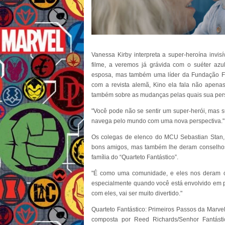
Vanessa Kirby interpreta a super-heroína invis
filme, a veremos já grávida com o suéter az
esposa, mas também uma líder da Fundação Fu
com a revista alemã, Kino ela fala não apena
também sobre as mudanças pelas quais sua pe
"Você pode não se sentir um super-herói, mas 
navega pelo mundo com uma nova perspectiva."
Os colegas de elenco do MCU Sebastian Stan,
bons amigos, mas também lhe deram conselhos.
família do “Quarteto Fantástico”.
"É como uma comunidade, e eles nos deram ót
especialmente quando você está envolvido em p
com eles, vai ser muito divertido."
Quarteto Fantástico: Primeiros Passos da Marvel
composta por Reed Richards/Senhor Fantástic