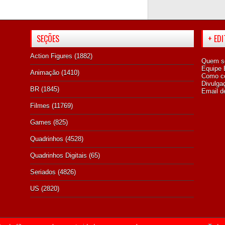
SEÇÕES
+ ED
Action Figures
(1882)
Quem s
Equipe E
Animação
(1410)
Como co
Divulga
BR
(1845)
Email d
Filmes
(11769)
Games
(825)
Quadrinhos
(4528)
Quadrinhos Digitais
(65)
Seriados
(4826)
US
(2820)