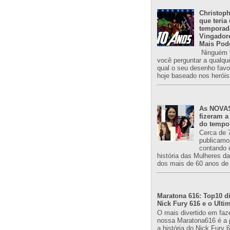
Christoph
que teria
temporad
Vingador
Mais Pod
Ninguém v
você perguntar a qualqu
qual o seu desenho favori
hoje baseado nos heróis
As NOVAS
fizeram a
do tempo
Cerca de 
publicamo
contando 
história das Mulheres d
dos mais de 60 anos de 
Maratona 616: Top10 di
Nick Fury 616 e o Ulti
O mais divertido em faz
nossa Maratona616 é a 
a história do Nick Fury 