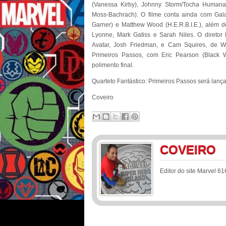
(Vanessa Kirby), Johnny Storm/Tocha Human
Moss-Bachrach). O filme conta ainda com Galac
Garner) e Matthew Wood (H.E.R.B.I.E.), além d
Lyonne, Mark Gatiss e Sarah Niles. O diretor 
Avatar, Josh Friedman, e Cam Squires, de Wan
Primeiros Passos, com Eric Pearson (Black 
polimento final.
Quarteto Fantástico: Primeiros Passos será lan
Coveiro
COVEIRO
Editor do site Marvel 61