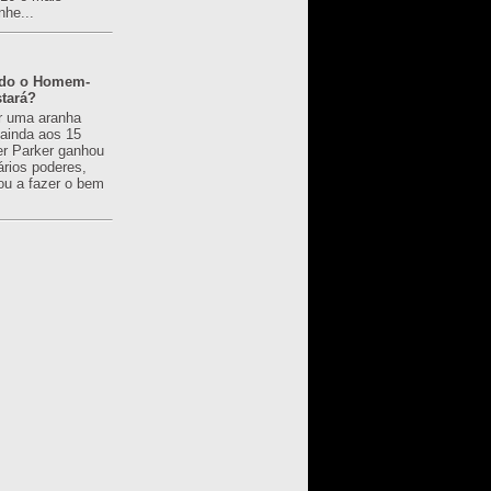
nhe...
ado o Homem-
tará?
r uma aranha
 ainda aos 15
er Parker ganhou
ários poderes,
u a fazer o bem