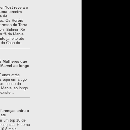
er Yost revela o
 uma terceira
a de
es: Os Heróis
erosos da Terra
ai titubear. Se
er fã da Marvel
to já feito até
 da Casa da...
 Mulheres que
 Marvel ao longo
7 anos atrás
s aqui um artigo
um pouco da
a Marvel ao longo
existê...
ferenças entre o
mate
er um top 10 de
pesquisa. E como
616 é mais