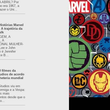
 ABRIL? Por
o era 1967, a
azer o Uni...
istórias Marvel
 A trajetória da
ulk
GEM, A
, A
ONAL MULHER-
 Lee e John
é Jennifer
ce B...
0 filmes da
udios de acordo
heteria mundial
Studios viu em
rmiga e a Vespa:
s mais
ntos desde que o
o...