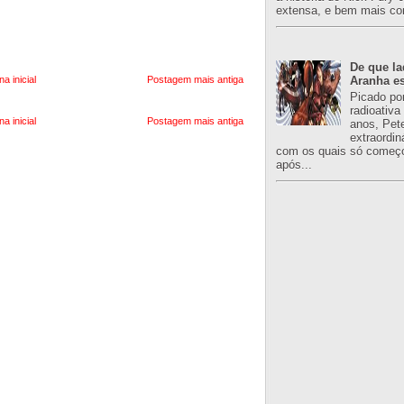
extensa, e bem mais co
De que l
na inicial
Postagem mais antiga
Aranha es
Picado po
radioativa
na inicial
Postagem mais antiga
anos, Pet
extraordin
com os quais só começo
após...