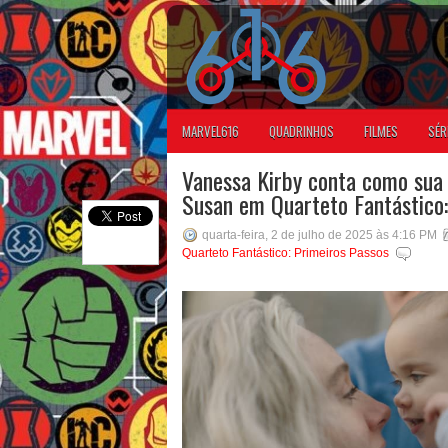
MARVEL616
QUADRINHOS
FILMES
SÉR
Vanessa Kirby conta como sua 
Susan em Quarteto Fantástico:
quarta-feira, 2 de julho de 2025 às 4:16 PM
Quarteto Fantástico: Primeiros Passos