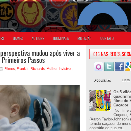
IES
GAMES
ACTIONS
INOMINATA
MUTAÇÃO
CONTATO
perspectiva mudou após viver a
616 NAS REDES SOCI
 Primeiros Passos
Filmes
,
Franklin Richards
,
Mulher-Invisível
,
Populares
Lista
Os 5 vilõ
quadrinh
filme do 
Caçador
No filme 
Caçador, S
(Aaron Taylor-Johnson) 
temido caçador do mun
contrário de sua co...