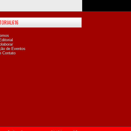
ITORIAL616
omos
ditorial
laborar
ção de Eventos
e Contato