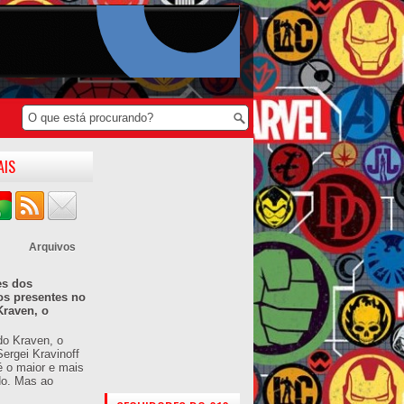
AIS
Arquivos
es dos
os presentes no
Kraven, o
do Kraven, o
ergei Kravinoff
é o maior e mais
do. Mas ao