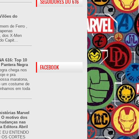
SEGUIDORES DO 616
Vilões do
omem de Ferro ,
(apenas
), dos X-Men
do Capit...
 616: Top 10
 Pantera Negra
FACEBOOK
egra chega nos
oje e pra
ossa maratona,
o um costume de
tínhamos em toda
istórias Marvel
: O motivo dos
 mudanças nas
da Editora Abril
 EU ENTENDO
O OS CORTES