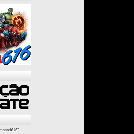
marvel616"