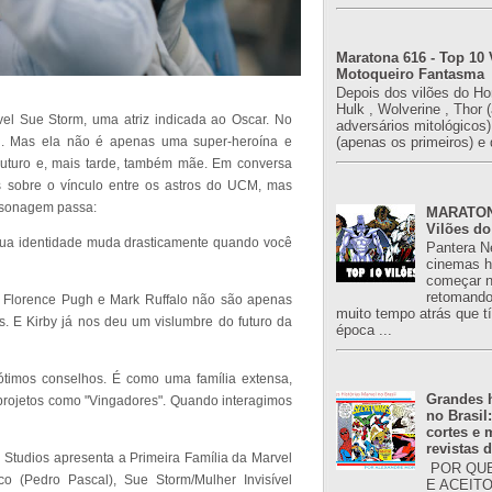
Maratona 616 - Top 10 
Motoqueiro Fantasma
Depois dos vilões do H
Hulk , Wolverine , Thor 
ível Sue Storm, uma atriz indicada ao Oscar. No
adversários mitológicos
ul. Mas ela não é apenas uma super-heroína e
(apenas os primeiros) e 
turo e, mais tarde, também mãe. Em conversa
s sobre o vínculo entre os astros do UCM, mas
rsonagem passa:
MARATONA
Vilões do
sua identidade muda drasticamente quando você
Pantera N
cinemas h
começar n
retomand
 Florence Pugh e Mark Ruffalo não são apenas
muito tempo atrás que 
 E Kirby já nos deu um vislumbre do futuro da
época ...
imos conselhos. É como uma família extensa,
Grandes h
rojetos como "Vingadores". Quando interagimos
no Brasil
cortes e
revistas 
 Studios apresenta a Primeira Família da Marvel
POR QUE
o (Pedro Pascal), Sue Storm/Mulher Invisível
E ACEIT