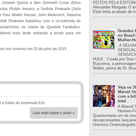
FEITOS PELA EDITORA
a (Joseph Quinn) e Ben Grimm/O Coisa (Ebon
Alexandre Morgado O an
tus (Ralph Ineson), a Surfista Prateada (Julia
Ebal tinha acabado de tr
e Paul Walter Hauser, John Malkovich, Natasha
Matt Shakman trabalhou com o co-roteirista de
daVision, no roteiro de Quarteto Fantástico:
Grandes H
Widow) mais tarde entrando a bordo para um
no Brasil:
Mulher-H
A SELVA
çado nos cinemas em 25 de julho de 2025.
SENSUAL
SENSACI
HULK . Criada por Stan
Buscema, a personagem 
Walter, prima de Dr. Bru
Veja os 3
Marvel St
com a bil
total
6 e Editor do Inominata 616.
A Marvel 
Homem-Fo
Leia mais sobre o autor »
Quantumania um de seu
decepcionantes lançame
Universo Cinematográfic