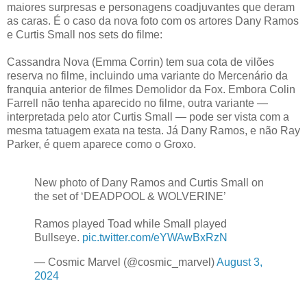
maiores surpresas e personagens coadjuvantes que deram
as caras. É o caso da nova foto com os artores Dany Ramos
e Curtis Small nos sets do filme:
Cassandra Nova (Emma Corrin) tem sua cota de vilões
reserva no filme, incluindo uma variante do Mercenário da
franquia anterior de filmes Demolidor da Fox. Embora Colin
Farrell não tenha aparecido no filme, outra variante —
interpretada pelo ator Curtis Small — pode ser vista com a
mesma tatuagem exata na testa. Já Dany Ramos, e não Ray
Parker, é quem aparece como o Groxo.
New photo of Dany Ramos and Curtis Small on
the set of ‘DEADPOOL & WOLVERINE’
Ramos played Toad while Small played
Bullseye.
pic.twitter.com/eYWAwBxRzN
— Cosmic Marvel (@cosmic_marvel)
August 3,
2024