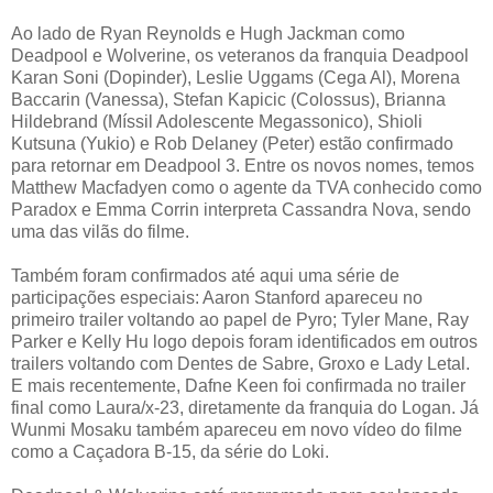
Ao lado de Ryan Reynolds e Hugh Jackman como
Deadpool e Wolverine, os veteranos da franquia Deadpool
Karan Soni (Dopinder), Leslie Uggams (Cega Al), Morena
Baccarin (Vanessa), Stefan Kapicic (Colossus), Brianna
Hildebrand (Míssil Adolescente Megassonico), Shioli
Kutsuna (Yukio) e Rob Delaney (Peter) estão confirmado
para retornar em Deadpool 3. Entre os novos nomes, temos
Matthew Macfadyen como o agente da TVA conhecido como
Paradox e Emma Corrin interpreta Cassandra Nova, sendo
uma das vilãs do filme.
Também foram confirmados até aqui uma série de
participações especiais: Aaron Stanford apareceu no
primeiro trailer voltando ao papel de Pyro; Tyler Mane, Ray
Parker e Kelly Hu logo depois foram identificados em outros
trailers voltando com Dentes de Sabre, Groxo e Lady Letal.
E mais recentemente, Dafne Keen foi confirmada no trailer
final como Laura/x-23, diretamente da franquia do Logan. Já
Wunmi Mosaku também apareceu em novo vídeo do filme
como a Caçadora B-15, da série do Loki.