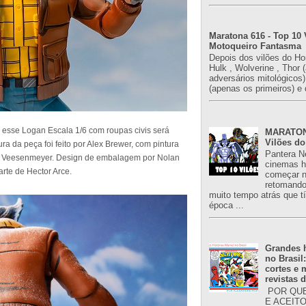
Maratona 616 - Top 10 
Motoqueiro Fantasma
Depois dos vilões do H
Hulk , Wolverine , Thor 
adversários mitológicos
(apenas os primeiros) e 
 esse Logan Escala 1/6 com roupas civis será
MARATONA
Vilões do
a da peça foi feito por Alex Brewer, com pintura
Pantera N
n Veesenmeyer. Design de embalagem por Nolan
cinemas h
arte de Hector Arce.
começar n
retomand
muito tempo atrás que 
época ...
Grandes h
no Brasil
cortes e
revistas 
POR QUE
E ACEIT