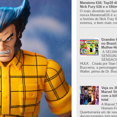
Maratona 616: Top10 di
Nick Fury 616 e o Ulti
O mais divertido em faz
nossa Maratona616 é a 
a história do Nick Fury 
extensa, e bem mais co
Grandes H
no Brasil:
Mulher-H
A SELVA
SENSUAL
SENSACI
HULK . Criada por Stan
Buscema, a personagem 
Walter, prima de Dr. Bru
Veja os 3
Marvel St
com a bil
total
A Marvel 
Homem-Fo
Quantumania um de seu
decepcionantes lançame