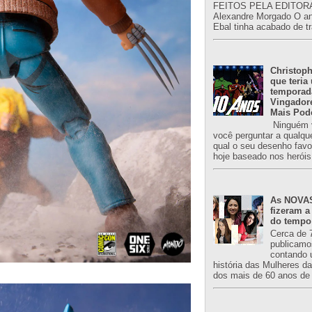
FEITOS PELA EDITORA
Alexandre Morgado O an
Ebal tinha acabado de tr
Christoph
que teria
temporad
Vingador
Mais Pod
Ninguém v
você perguntar a qualqu
qual o seu desenho favori
hoje baseado nos heróis
As NOVAS
fizeram a
do tempo
Cerca de 
publicamo
contando 
história das Mulheres d
dos mais de 60 anos de 