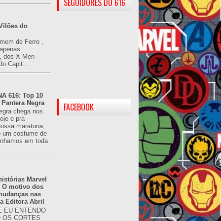
SEGUIDORES DO 616
Vilões do
omem de Ferro ,
(apenas
), dos X-Men
do Capit...
 616: Top 10
 Pantera Negra
FACEBOOK
egra chega nos
oje e pra
ossa maratona,
o um costume de
tínhamos em toda
istórias Marvel
: O motivo dos
 mudanças nas
da Editora Abril
 EU ENTENDO
O OS CORTES