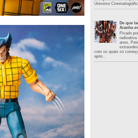
Universo Cinematográfic
De que l
Aranha es
Picado po
radioativa
anos, Pet
extraordin
com os quais só começo
após...