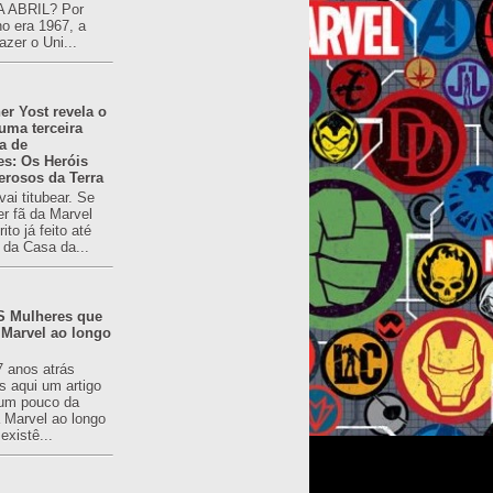
 ABRIL? Por
o era 1967, a
azer o Uni...
er Yost revela o
 uma terceira
a de
es: Os Heróis
erosos da Terra
ai titubear. Se
er fã da Marvel
to já feito até
 da Casa da...
 Mulheres que
 Marvel ao longo
7 anos atrás
s aqui um artigo
um pouco da
a Marvel ao longo
existê...