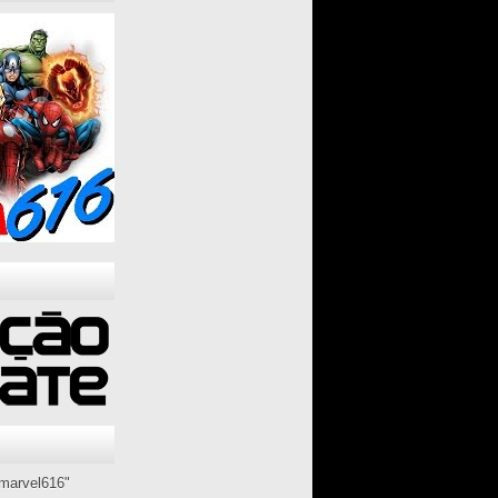
marvel616"