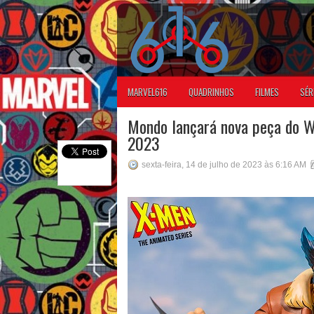
MARVEL616
QUADRINHOS
FILMES
SÉR
Mondo lançará nova peça do W
2023
sexta-feira, 14 de julho de 2023 às 6:16 AM