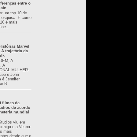
ferenças entre o
mate
er um top 10 de
pesquisa. E como
616 é mais
nhe...
istórias Marvel
 A trajetória da
ulk
GEM, A
, A
ONAL MULHER-
 Lee e John
é Jennifer
ce B...
0 filmes da
udios de acordo
heteria mundial
Studios viu em
rmiga e a Vespa:
s mais
ntos desde que o