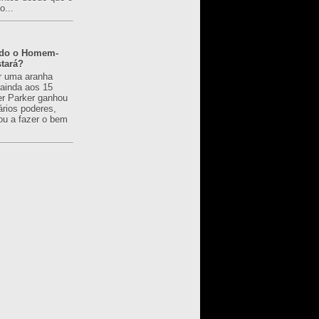
o...
ado o Homem-
tará?
r uma aranha
 ainda aos 15
er Parker ganhou
ários poderes,
u a fazer o bem