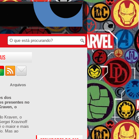
AIS
Arquivos
es dos
os presentes no
Kraven, o
do Kraven, o
ergei Kravinoff
é o maior e mais
do. Mas ao