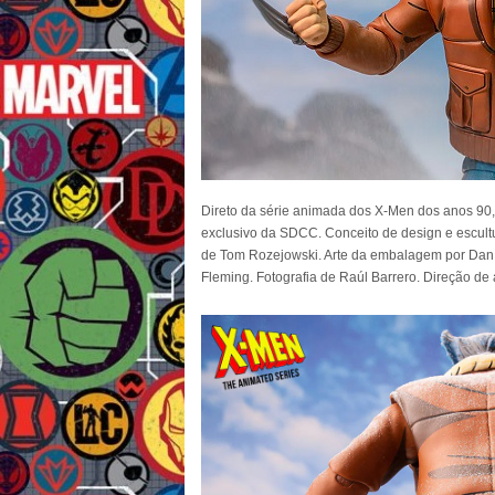
Direto da série animada dos X-Men dos anos 90,
exclusivo da SDCC. Conceito de design e escultur
de Tom Rozejowski. Arte da embalagem por Da
Fleming. Fotografia de Raúl Barrero. Direção de 