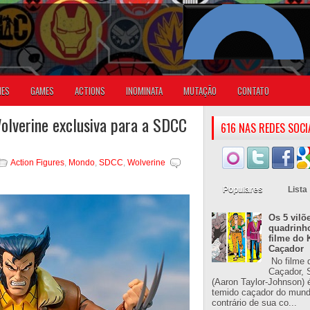
IES
GAMES
ACTIONS
INOMINATA
MUTAÇÃO
CONTATO
olverine exclusiva para a SDCC
616 NAS REDES SOCI
Action Figures
,
Mondo
,
SDCC
,
Wolverine
Populares
Lista
Os 5 vilõ
quadrinh
filme do 
Caçador
No filme 
Caçador, S
(Aaron Taylor-Johnson) 
temido caçador do mun
contrário de sua co...