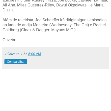
adições incluem Aubrey Plaza, Joe Locke, Sasheer Zamata,
Ali Ahn, Miles Gutierrez-Riley, Okwui Okpokwasili e Maria
Dizzia.
Além de roteirista, Jac Schaeffer irá dirigir alguns episódios
ao lado de andja Monteiro (Wednesday; The Chi) e Rachel
Goldberg (Cloak & Dagger; Mayans M.C.)
Coveiro
¤ Coveiro ¤
às
8:00 AM
Compartilhar