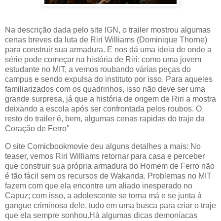
Na descrição dada pelo site IGN, o trailer mostrou algumas
cenas breves da luta de Riri Williams (Dominique Thorne)
para construir sua armadura. E nos dá uma ideia de onde a
série pode começar na história de Riri: como uma jovem
estudante no MIT, a vemos roubando várias peças do
campus e sendo expulsa do instituto por isso. Para aqueles
familiarizados com os quadrinhos, isso não deve ser uma
grande surpresa, já que a história de origem de Riri a mostra
deixando a escola após ser confrontada pelos roubos. O
resto do trailer é, bem, algumas cenas rapidas do traje da
Coração de Ferro"
O site Comicbookmovie deu alguns detalhes a mais: No
teaser, vemos Riri Williams retornar para casa e perceber
que construir sua própria armadura do Homem de Ferro não
é tão fácil sem os recursos de Wakanda. Problemas no MIT
fazem com que ela encontre um aliado inesperado no
Capuz; com isso, a adolescente se torna má e se junta à
gangue criminosa dele, tudo em uma busca para criar o traje
que ela sempre sonhou.Há algumas dicas demoníacas