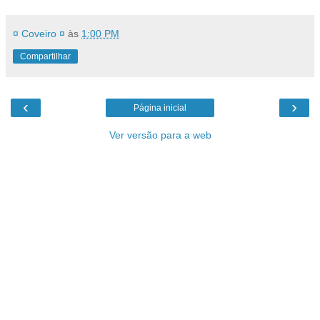
¤ Coveiro ¤
às
1:00 PM
Compartilhar
‹
›
Página inicial
Ver versão para a web