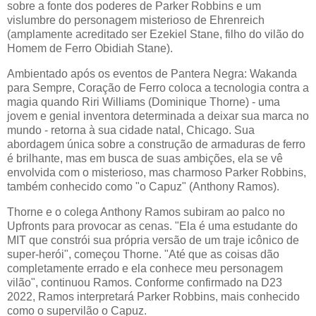
sobre a fonte dos poderes de Parker Robbins e um
vislumbre do personagem misterioso de Ehrenreich
(amplamente acreditado ser Ezekiel Stane, filho do vilão do
Homem de Ferro Obidiah Stane).
Ambientado após os eventos de Pantera Negra: Wakanda
para Sempre, Coração de Ferro coloca a tecnologia contra a
magia quando Riri Williams (Dominique Thorne) - uma
jovem e genial inventora determinada a deixar sua marca no
mundo - retorna à sua cidade natal, Chicago. Sua
abordagem única sobre a construção de armaduras de ferro
é brilhante, mas em busca de suas ambições, ela se vê
envolvida com o misterioso, mas charmoso Parker Robbins,
também conhecido como "o Capuz" (Anthony Ramos).
Thorne e o colega Anthony Ramos subiram ao palco no
Upfronts para provocar as cenas. "Ela é uma estudante do
MIT que constrói sua própria versão de um traje icônico de
super-herói", começou Thorne. "Até que as coisas dão
completamente errado e ela conhece meu personagem
vilão", continuou Ramos. Conforme confirmado na D23
2022, Ramos interpretará Parker Robbins, mais conhecido
como o supervilão o Capuz.