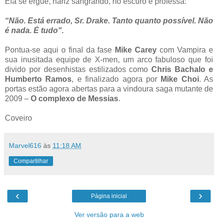
Ela se ergue, nariz sangrando, no escuro e professa:
“Não. Está errado, Sr. Drake. Tanto quanto possível. Não
é nada. É tudo".
Pontua-se aqui o final da fase
Mike Carey
com Vampira e
sua inusitada equipe de X-men, um arco fabuloso que foi
divido por desenhistas estilizados como
Chris Bachalo e
Humberto Ramos
, e finalizado agora por
Mike Choi
. As
portas estão agora abertas para a vindoura saga mutante de
2009 –
O complexo de Messias
.
Coveiro
Marvel616
às
11:18 AM
Compartilhar
‹
›
Página inicial
Ver versão para a web