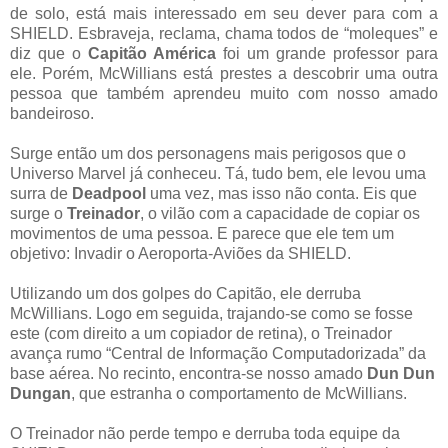
de solo, está mais interessado em seu dever para com a
SHIELD. Esbraveja, reclama, chama todos de “moleques” e
diz que o
Capitão América
foi um grande professor para
ele. Porém, McWillians está prestes a descobrir uma outra
pessoa que também aprendeu muito com nosso amado
bandeiroso.
Surge então um dos personagens mais perigosos que o
Universo Marvel já conheceu. Tá, tudo bem, ele levou uma
surra de
Deadpool
uma vez, mas isso não conta. Eis que
surge o
Treinador
, o vilão com a capacidade de copiar os
movimentos de uma pessoa. E parece que ele tem um
objetivo: Invadir o Aeroporta-Aviões da SHIELD.
Utilizando um dos golpes do Capitão, ele derruba
McWillians. Logo em seguida, trajando-se como se fosse
este (com direito a um copiador de retina), o Treinador
avança rumo “Central de Informação Computadorizada” da
base aérea. No recinto, encontra-se nosso amado
Dun Dun
Dungan
, que estranha o comportamento de McWillians.
O Treinador não perde tempo e derruba toda equipe da