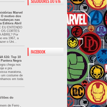
SEGUIDORES DO 616
istórias Marvel
: O motivo dos
 mudanças nas
da Editora Abril
 EU ENTENDO
O OS CORTES
 ABRIL? Por
o era 1967, a
azer o Uni...
FACEBOOK
 616: Top 10
 Pantera Negra
egra chega nos
oje e pra
ossa maratona,
o um costume de
tínhamos em toda
Vilões do
omem de Ferro ,