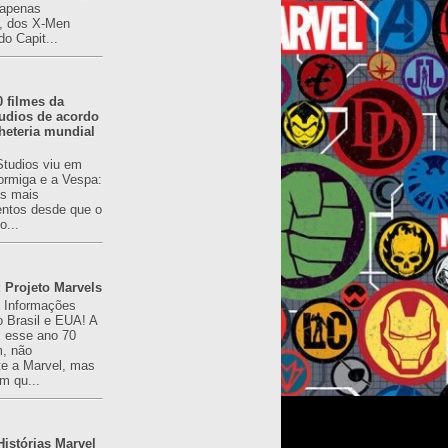
(apenas
), dos X-Men
do Capit...
0 filmes da
udios de acordo
heteria mundial
Studios viu em
rmiga e a Vespa:
s mais
ntos desde que o
o...
 Projeto Marvels
! Informações
o Brasil e EUA! A
z esse ano 70
, não
e a Marvel, mas
m qu...
istórias Marvel