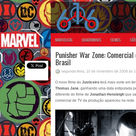
MARVEL616
QUADRINHOS
FILMES
SÉR
Punisher War Zone: Comercial 
Brasil
segunda-feira, 10 de novembro de 2008 às 
O novo filme do
Justiceiro
terá mais sorte em te
Thomas Jane
, ganhando uma data estipulada p
diferente do filme de
Jonathan Hensleigh
que sa
comercial de TV da produção apareceu na rede.