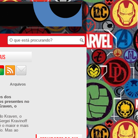
AIS
Arquivos
es dos
os presentes no
Kraven, o
do Kraven, o
ergei Kravinoff
é o maior e mais
do. Mas ao