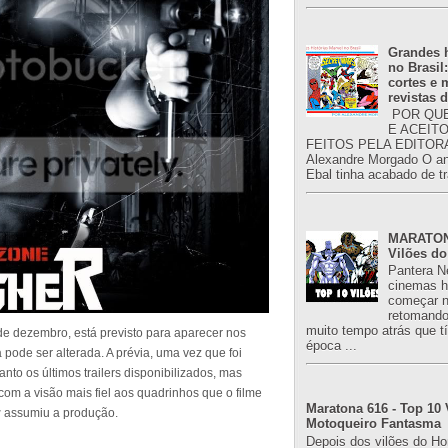
Grandes h
no Brasil
cortes e
revistas 
POR QUE
E ACEIT
FEITOS PELA EDITORA
Alexandre Morgado O an
Ebal tinha acabado de tr
MARATONA
Vilões do
Pantera N
cinemas h
começar n
retomand
muito tempo atrás que 
de dezembro, está previsto para aparecer nos
época ...
 pode ser alterada. A prévia, uma vez que foi
nto os últimos trailers disponibilizados, mas
om a visão mais fiel aos quadrinhos que o filme
Maratona 616 - Top 10 
r
assumiu a produção.
Motoqueiro Fantasma
Depois dos vilões do H