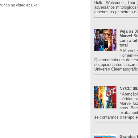
Hulk , Wolverine , Thor 
undo no vídeo abaixo:
adversários mitológicos
(apenas os primeiros) e 
Veja os 3
Marvel St
com a bil
total
A Marvel 
Homem-Fo
Quantumania um de seu
decepcionantes lançame
Universo Cinematográfic
NYCC' 09:
* Atenção
inéditas n
Marvel fa
anos. Bem
exatament
se contarmos o tempo e
Grandes H