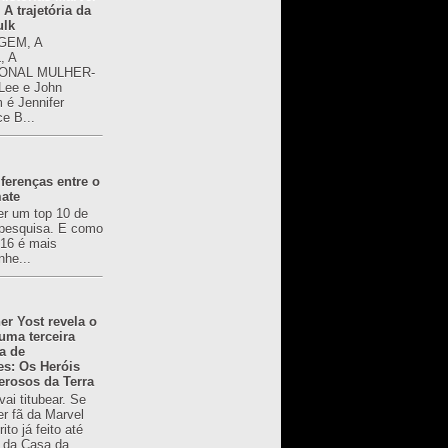
 A trajetória da
ulk
GEM, A
, A
ONAL MULHER-
 Lee e John
é Jennifer
ce B...
ferenças entre o
mate
er um top 10 de
pesquisa. E como
616 é mais
nhe...
er Yost revela o
 uma terceira
a de
es: Os Heróis
erosos da Terra
ai titubear. Se
er fã da Marvel
to já feito até
 da Casa da...