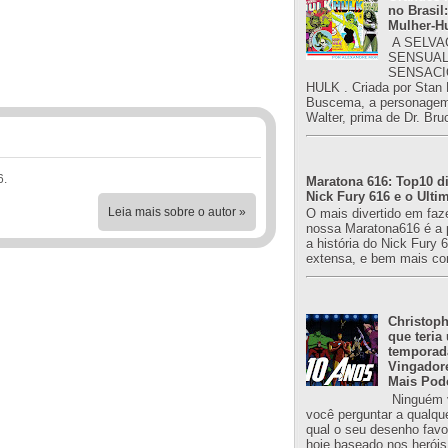
no Brasil:
Mulher-H
A SELVA
SENSUAL
SENSACI
HULK . Criada por Stan
Buscema, a personagem 
Walter, prima de Dr. Bru
6.
Maratona 616: Top10 di
Nick Fury 616 e o Ulti
Leia mais sobre o autor »
O mais divertido em faz
nossa Maratona616 é a 
a história do Nick Fury 
extensa, e bem mais co
Christoph
que teria
temporad
Vingador
Mais Pod
Ninguém v
você perguntar a qualqu
qual o seu desenho favori
hoje baseado nos heróis