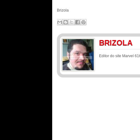
Brizola
BRIZOLA
Editor do site Marvel 61