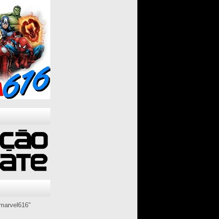
marvel616"