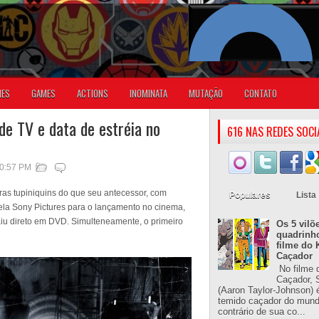
IES
GAMES
ACTIONS
INOMINATA
MUTAÇÃO
CONTATO
de TV e data de estréia no
616 NAS REDES SOCI
10:57 PM
rras tupiniquins do que seu antecessor, com
Populares
Lista
ela Sony Pictures para o lançamento no cinema,
iu direto em DVD. Simulteneamente, o primeiro
Os 5 vilõ
quadrinh
filme do 
Caçador
No filme 
Caçador, S
(Aaron Taylor-Johnson) 
temido caçador do mun
contrário de sua co...