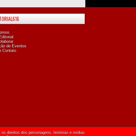
ITORIAL616
omos
ditorial
laborar
ção de Eventos
e Contato
os direitos dos personagens, histórias e mídias