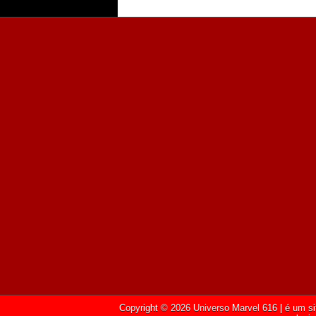
Copyright ©
2026
Universo Marvel 616
| é um si