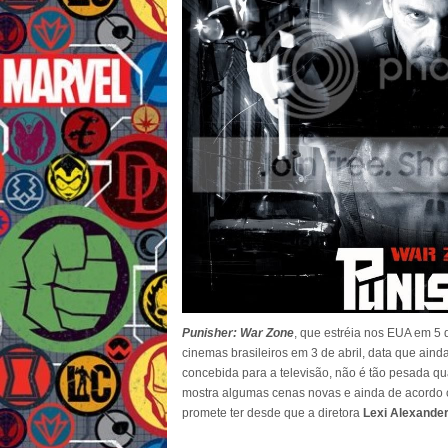
Punisher: War Zone
, que estréia nos EUA em 5 
cinemas brasileiros em 3 de abril, data que ainda
concebida para a televisão, não é tão pesada qua
mostra algumas cenas novas e ainda de acordo c
promete ter desde que a diretora
Lexi Alexande