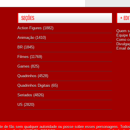
SEÇÕES
+ ED
Action Figures
(1882)
Quem s
Equipe E
Animação
(1410)
Como co
Divulga
BR
(1845)
Email d
Filmes
(11769)
Games
(825)
Quadrinhos
(4528)
Quadrinhos Digitais
(65)
Seriados
(4826)
US
(2820)
te de fãs sem qualquer autoridade ou posse sobre esses personagens. Todos 