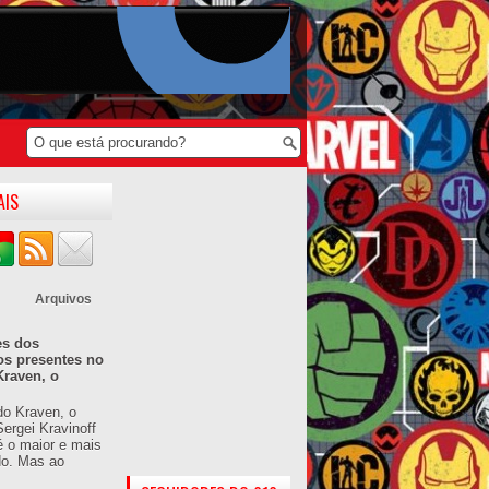
AIS
Arquivos
es dos
os presentes no
Kraven, o
do Kraven, o
ergei Kravinoff
é o maior e mais
do. Mas ao