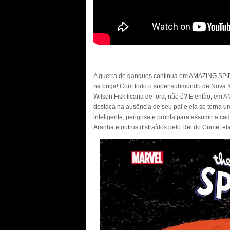
A guerra de gangues continua em AMAZING SPI
na briga! Com todo o super submundo de Nova Y
Wilson Fisk ficaria de fora, não é? E então, 
destaca na ausência de seu pai e ela se torna um
inteligente, perigosa e pronta para assumir a c
Aranha e outros distraídos pelo Rei do Crime, ela