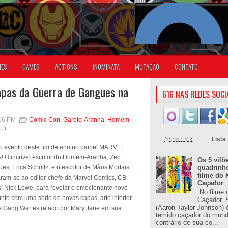
IES
GAMES
ACTIONS
INOMINATA
MUTAÇÃO
CONTATO
capas da Guerra de Gangues na
616 NAS REDES SOCI
:16 PM
Comic Con
,
Garoto-Aranha
,
Homem-
Populares
Lista
o evento deste fim de ano no painel MARVEL:
 O incrível escritor do Homem-Aranha, Zeb
Os 5 vilõ
es, Erica Schultz, e o escritor de Mãos Mortais
quadrinh
filme do 
ram-se ao editor-chefe da Marvel Comics, CB
Caçador
s, Nick Lowe, para revelar o emocionante novo
No filme 
 com uma série de novas capas, arte interior
Caçador, S
(Aaron Taylor-Johnson) 
e Gang War estrelado por Mary Jane em sua
temido caçador do mun
contrário de sua co...