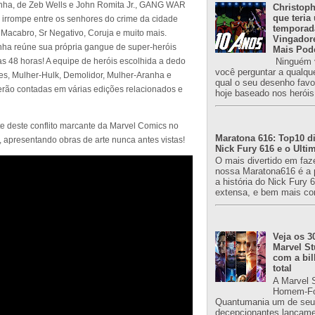
ha, de Zeb Wells e John Romita Jr., GANG WAR
Christoph
que teria
 irrompe entre os senhores do crime da cidade
temporad
Macabro, Sr Negativo, Coruja e muito mais.
Vingador
ha reúne sua própria gangue de super-heróis
Mais Pod
 48 horas! A equipe de heróis escolhida a dedo
Ninguém v
você perguntar a qualqu
es, Mulher-Hulk, Demolidor, Mulher-Aranha e
qual o seu desenho favori
serão contadas em várias edições relacionados e
hoje baseado nos heróis
 deste conflito marcante da Marvel Comics no
Maratona 616: Top10 di
resentando obras de arte nunca antes vistas!
Nick Fury 616 e o Ulti
O mais divertido em faz
nossa Maratona616 é a 
a história do Nick Fury 
extensa, e bem mais co
Veja os 3
Marvel St
com a bil
total
A Marvel 
Homem-Fo
Quantumania um de seu
decepcionantes lançame