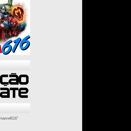
marvel616"