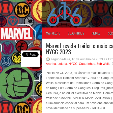
MARVEL616
QUADRINHOS
FILMES
SÉR
Marvel revela trailer e mais 
NYCC 2023
segunda-feira, 16 de outubro de 2023 às 12
Aranha
,
Loteria
,
NYCC
,
Quadrinhos
,
Zeb Wells
Nesta NYCC 2023, os fãs viram mais detalhes d
Espetacular Homem-Aranha: Guerra de Gangues!
Wells, a escritora de Demolidor: Guerra de Gangu
de Kung Fu: Guerra de Gangues, Greg Pak, junta
Cebulski, e ao editor executivo da Marvel Comic
trailer de AMAZING SPIDER-MAN: GANG WAR junto
e um anúncio especial para um novo one-shot d
nova identidade de super-herói - JACKPOT!