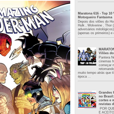
Maratona 616 - Top 10 
Motoqueiro Fantasma
Depois dos vilões do H
Hulk , Wolverine , Thor 
adversários mitológicos
(apenas os primeiros) e 
MARATONA
Vilões do
Pantera N
cinemas h
começar n
retomand
muito tempo atrás que 
época ...
Grandes h
no Brasil
cortes e
revistas 
POR QUE
E ACEIT