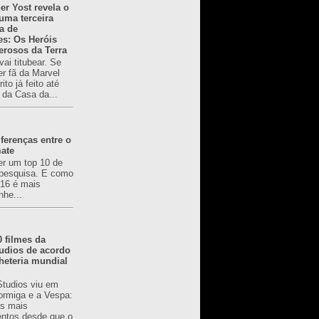
er Yost revela o
 uma terceira
a de
es: Os Heróis
erosos da Terra
ai titubear. Se
er fã da Marvel
to já feito até
 da Casa da...
ferenças entre o
mate
er um top 10 de
pesquisa. E como
616 é mais
nhe...
0 filmes da
udios de acordo
heteria mundial
Studios viu em
rmiga e a Vespa:
s mais
ntos desde que o