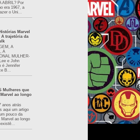
 ABRIL? Por
o era 1967, a
azer o Uni...
istórias Marvel
 A trajetória da
ulk
GEM, A
, A
ONAL MULHER-
 Lee e John
é Jennifer
ce B...
 Mulheres que
 Marvel ao longo
7 anos atrás
s aqui um artigo
um pouco da
a Marvel ao longo
existê...