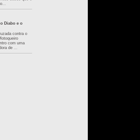
o...
o Diabo e o
ruzada contra o
Motoqueiro
ntro com uma
ora de ...