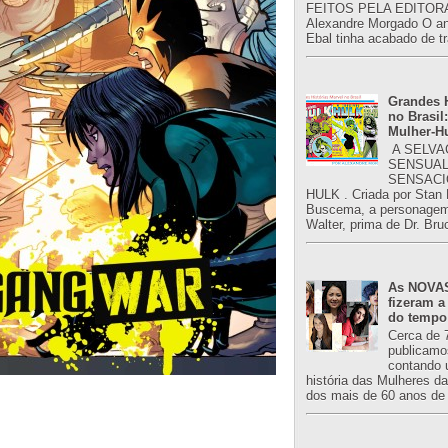
FEITOS PELA EDITORA
Alexandre Morgado O an
Ebal tinha acabado de tr
Grandes H
no Brasil:
Mulher-H
A SELVA
SENSUAL
SENSACI
HULK . Criada por Stan
Buscema, a personagem 
Walter, prima de Dr. Bru
As NOVAS
fizeram a
do tempo
Cerca de 
publicamo
contando 
história das Mulheres d
dos mais de 60 anos de 