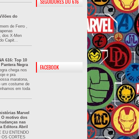
SEGUIDORES DO 616
Vilões do
omem de Ferro ,
(apenas
), dos X-Men
do Capit...
 616: Top 10
 Pantera Negra
FACEBOOK
egra chega nos
oje e pra
ossa maratona,
o um costume de
tínhamos em toda
istórias Marvel
: O motivo dos
 mudanças nas
da Editora Abril
 EU ENTENDO
O OS CORTES