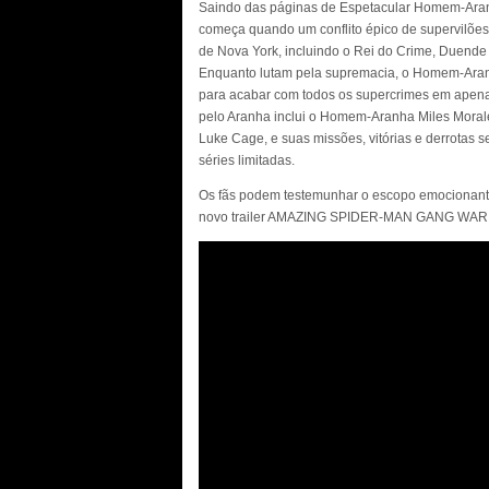
Saindo das páginas de Espetacular Homem-Aran
começa quando um conflito épico de supervilões
de Nova York, incluindo o Rei do Crime, Duende 
Enquanto lutam pela supremacia, o Homem-Aran
para acabar com todos os supercrimes em apenas
pelo Aranha inclui o Homem-Aranha Miles Moral
Luke Cage, e suas missões, vitórias e derrotas 
séries limitadas.
Os fãs podem testemunhar o escopo emocionante
novo trailer AMAZING SPIDER-MAN GANG WAR, ap