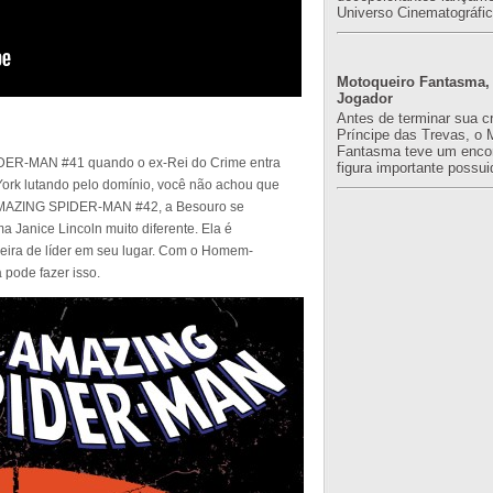
Universo Cinematográfic
Motoqueiro Fantasma, 
Jogador
Antes de terminar sua c
Príncipe das Trevas, o 
Fantasma teve um enco
DER-MAN #41 quando o ex-Rei do Crime entra
figura importante possuid
ork lutando pelo domínio, você não achou que
em AMAZING SPIDER-MAN #42, a Besouro se
a Janice Lincoln muito diferente. Ela é
adeira de líder em seu lugar. Com o Homem-
 pode fazer isso.