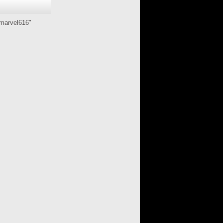
marvel616"