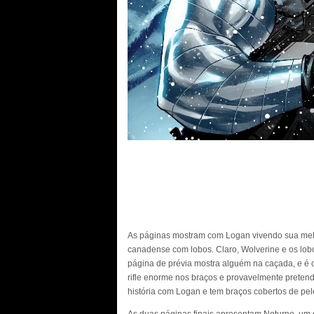
As páginas mostram com Logan vivendo sua mel
canadense com lobos. Claro, Wolverine e os lo
página de prévia mostra alguém na caçada, e é 
rifle enorme nos braços e provavelmente pretend
história com Logan e tem braços cobertos de pe