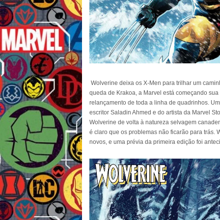
Wolverine deixa os X-Men para trilhar um camin
queda de Krakoa, a Marvel está começando sua
relançamento de toda a linha de quadrinhos. Um 
escritor Saladin Ahmed e do artista da Marvel S
Wolverine de volta à natureza selvagem canaden
é claro que os problemas não ficarão para trás. W
novos, e uma prévia da primeira edição foi ante