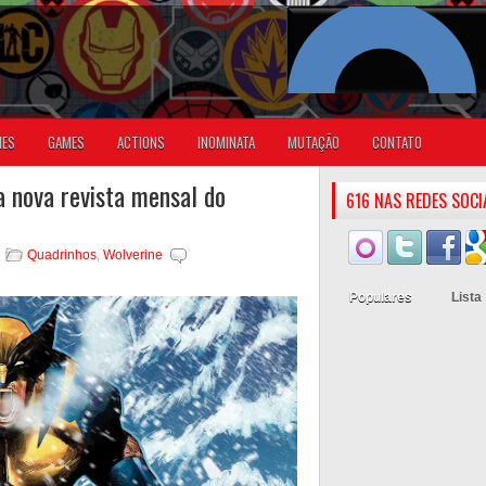
IES
GAMES
ACTIONS
INOMINATA
MUTAÇÃO
CONTATO
 nova revista mensal do
616 NAS REDES SOCI
Quadrinhos
,
Wolverine
Populares
Lista