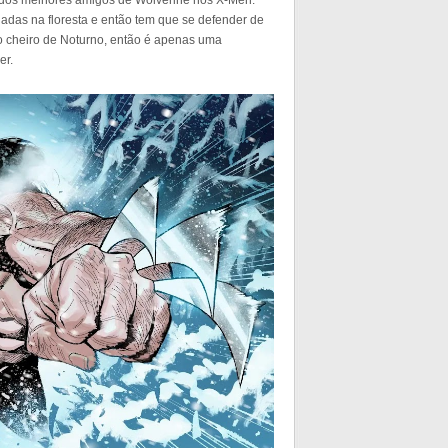
 dos melhores amigos de Wolverine nos X-Men.
das na floresta e então tem que se defender de
o cheiro de Noturno, então é apenas uma
er.