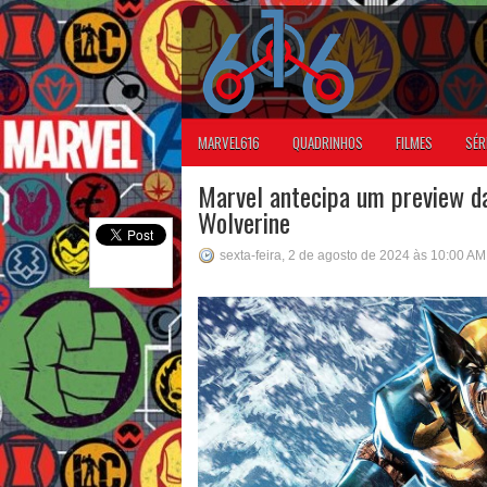
MARVEL616
QUADRINHOS
FILMES
SÉR
Marvel antecipa um preview da
Wolverine
sexta-feira, 2 de agosto de 2024 às 10:00 AM