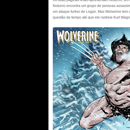
As duas páginas finais apresentam Noturno, um
Noturno encontra um grupo de pessoas assassina
um ataque furtivo de Logan. Mas Wolverine tem 
questão de tempo até que ele rastreie Kurt Wagn