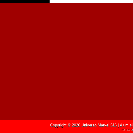
Copyright ©
2026
Universo Marvel 616
| é um si
relaci