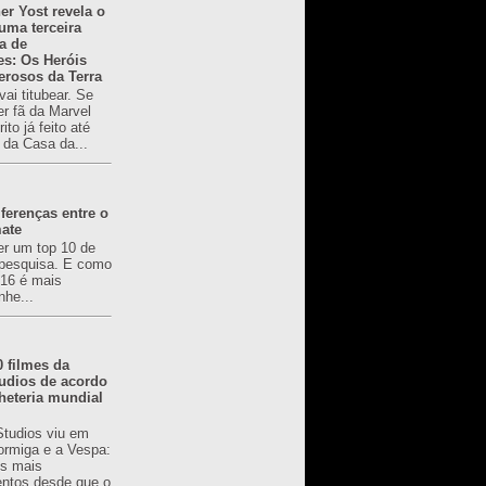
er Yost revela o
 uma terceira
a de
es: Os Heróis
erosos da Terra
ai titubear. Se
er fã da Marvel
to já feito até
 da Casa da...
ferenças entre o
mate
er um top 10 de
pesquisa. E como
616 é mais
nhe...
0 filmes da
udios de acordo
heteria mundial
Studios viu em
rmiga e a Vespa:
s mais
ntos desde que o