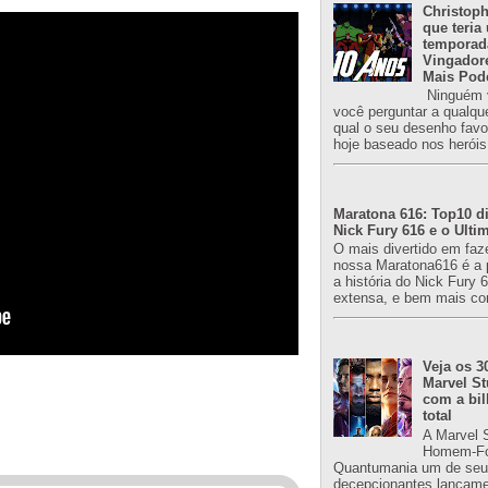
Christoph
que teria
temporad
Vingador
Mais Pod
Ninguém v
você perguntar a qualqu
qual o seu desenho favori
hoje baseado nos heróis
Maratona 616: Top10 di
Nick Fury 616 e o Ulti
O mais divertido em faz
nossa Maratona616 é a 
a história do Nick Fury 
extensa, e bem mais co
Veja os 3
Marvel St
com a bil
total
A Marvel 
Homem-Fo
Quantumania um de seu
decepcionantes lançame