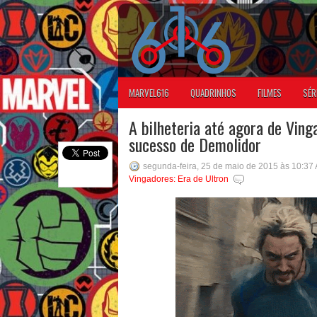
MARVEL616
QUADRINHOS
FILMES
SÉR
A bilheteria até agora de Ving
sucesso de Demolidor
segunda-feira, 25 de maio de 2015 às 10:37
Vingadores: Era de Ultron