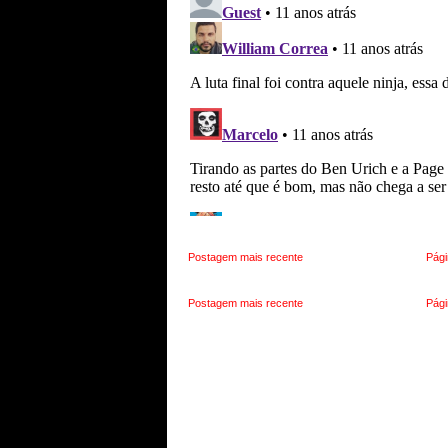
Postagem mais recente
Pági
Postagem mais recente
Pági