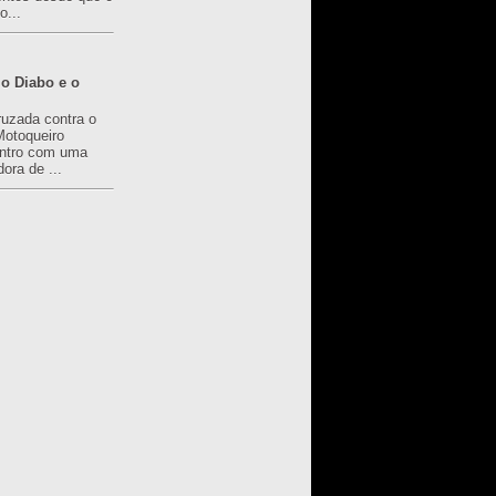
o...
o Diabo e o
ruzada contra o
Motoqueiro
ntro com uma
ora de ...