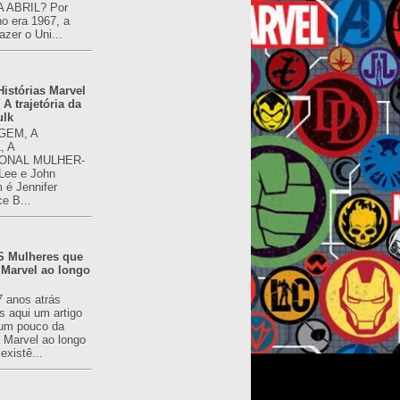
 ABRIL? Por
o era 1967, a
azer o Uni...
istórias Marvel
 A trajetória da
ulk
GEM, A
, A
ONAL MULHER-
 Lee e John
é Jennifer
ce B...
 Mulheres que
 Marvel ao longo
7 anos atrás
s aqui um artigo
um pouco da
a Marvel ao longo
existê...