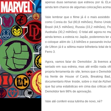
apenas duas semanas que estreou por lá. ELe já
ainda tem chance de algumas colocações acima
Vale lembrar que o filme já é o mais assistido 
como Coreia do Sul (80,8 milhões), Reino Unido 
Brasil (44,5 milhões), Russia (33,2 milhões), F
Australia (30,2 milhões). O total até agora no 
ainda temos a estreia no Japão, poderemos ter
o coloque além do 1,6 bilhões e passando inclus
de Ultron já é a sétima maior bilheteria total d
Ferro 3.
Agora, vamos falar do Demolidor. Já tivemos a
seriado em sua estreia, mas até então nada ofic
propria ferramenta do site, temos que o Demolidor
na frente de House of Cards, Breaking Bad
documentario Alive Inside, sobre o mal de Alzhe
que faz uma estatisticas em cima das criticas of
Demolidor tem 98% de aprovação.
Vale até conferir essa lutinha de novo, né?