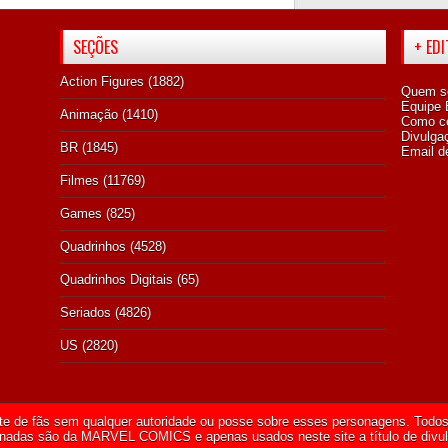
SEÇÕES
+ ED
Action Figures
(1882)
Quem s
Equipe E
Animação
(1410)
Como co
Divulga
BR
(1845)
Email d
Filmes
(11769)
Games
(825)
Quadrinhos
(4528)
Quadrinhos Digitais
(65)
Seriados
(4826)
US
(2820)
te de fãs sem qualquer autoridade ou posse sobre esses personagens. Todos 
onadas são da
MARVEL COMICS
e apenas usados neste site a título de divu