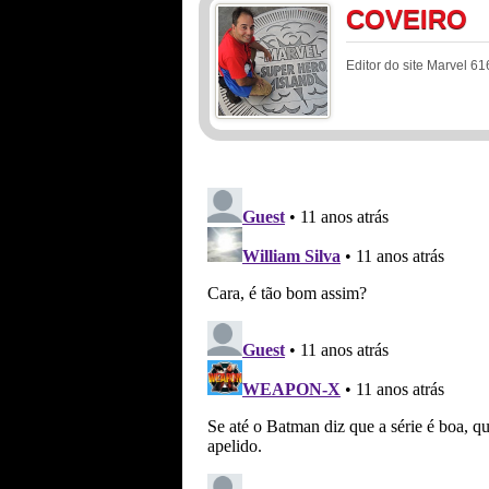
COVEIRO
Editor do site Marvel 61