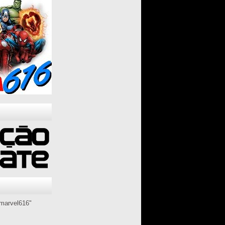
marvel616"