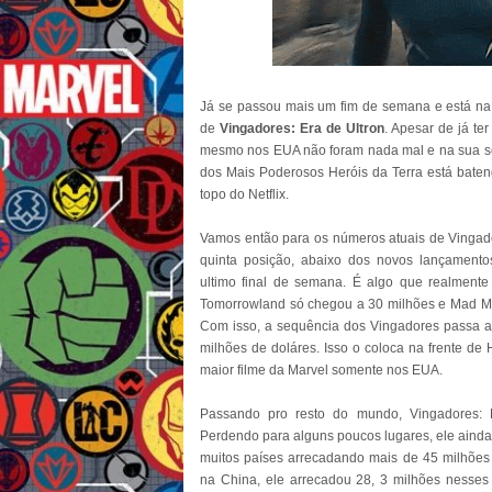
Já se passou mais um fim de semana e está na 
de
Vingadores: Era de Ultron
. Apesar de já t
mesmo nos EUA não foram nada mal e na sua s
dos Mais Poderosos Heróis da Terra está bate
topo do Netflix.
Vamos então para os números atuais de Vingado
quinta posição, abaixo dos novos lançamentos
ultimo final de semana. É algo que realment
Tomorrowland só chegou a 30 milhões e Mad M
Com isso, a sequência dos Vingadores passa a
milhões de doláres. Isso o coloca na frente d
maior filme da Marvel somente nos EUA.
Passando pro resto do mundo, Vingadores: Er
Perdendo para alguns poucos lugares, ele ainda 
muitos países arrecadando mais de 45 milhões 
na China, ele arrecadou 28, 3 milhões nesses ú