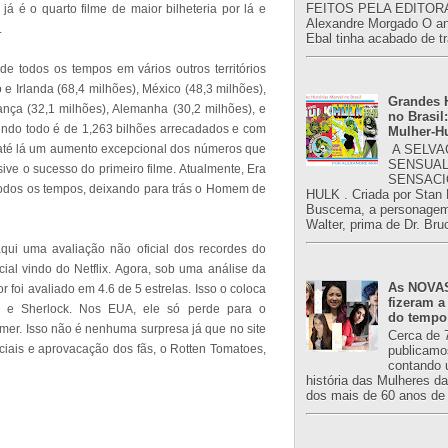
FEITOS PELA EDITORA
 é o quarto filme de maior bilheteria por lá e
Alexandre Morgado O an
.
Ebal tinha acabado de tr
de todos os tempos em vários outros territórios
e Irlanda (68,4 milhões), México (48,3 milhões),
Grandes H
rança (32,1 milhões), Alemanha (30,2 milhões), e
no Brasil:
mundo todo é de 1,263 bilhões arrecadados e com
Mulher-H
A SELVA
 até lá um aumento excepcional dos números que
SENSUAL
ive o sucesso do primeiro filme. Atualmente, Era
SENSACI
e todos os tempos, deixando para trás o Homem de
HULK . Criada por Stan
Buscema, a personagem 
Walter, prima de Dr. Bru
qui uma avaliação não oficial dos recordes do
ial vindo do Netflix. Agora, sob uma análise da
As NOVAS
 foi avaliado em 4.6 de 5 estrelas. Isso o coloca
fizeram a
, e Sherlock. Nos EUA, ele só perde para o
do tempo
imer. Isso não é nenhuma surpresa já que no site
Cerca de 
iciais e aprovacação dos fãs, o Rotten Tomatoes,
publicamo
contando 
história das Mulheres d
dos mais de 60 anos de 