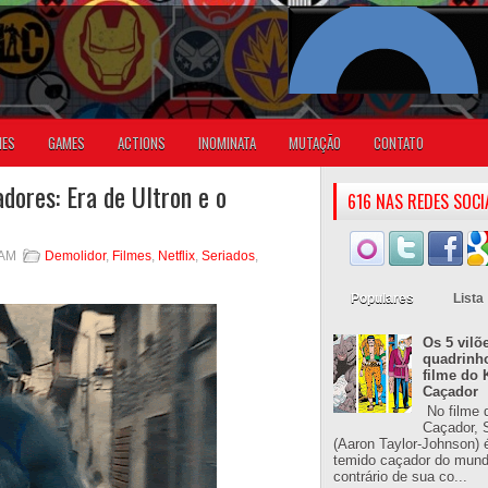
IES
GAMES
ACTIONS
INOMINATA
MUTAÇÃO
CONTATO
adores: Era de Ultron e o
616 NAS REDES SOCI
 AM
Demolidor
,
Filmes
,
Netflix
,
Seriados
,
Populares
Lista
Os 5 vilõ
quadrinh
filme do 
Caçador
No filme 
Caçador, S
(Aaron Taylor-Johnson) 
temido caçador do mun
contrário de sua co...