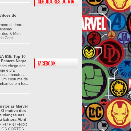
SEGUIDORES DO 616
Vilões do
omem de Ferro ,
(apenas
), dos X-Men
do Capit...
 616: Top 10
 Pantera Negra
FACEBOOK
egra chega nos
oje e pra
ossa maratona,
o um costume de
tínhamos em toda
istórias Marvel
: O motivo dos
 mudanças nas
da Editora Abril
 EU ENTENDO
O OS CORTES