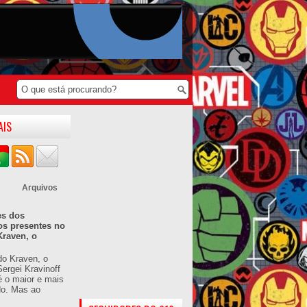
AIS
Arquivos
es dos
os presentes no
Kraven, o
do Kraven, o
ergei Kravinoff
é o maior e mais
do. Mas ao