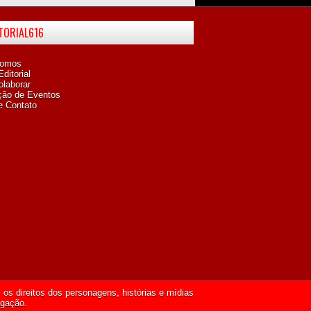
ITORIAL616
omos
ditorial
laborar
ção de Eventos
e Contato
os direitos dos personagens, histórias e mídias
lgação.