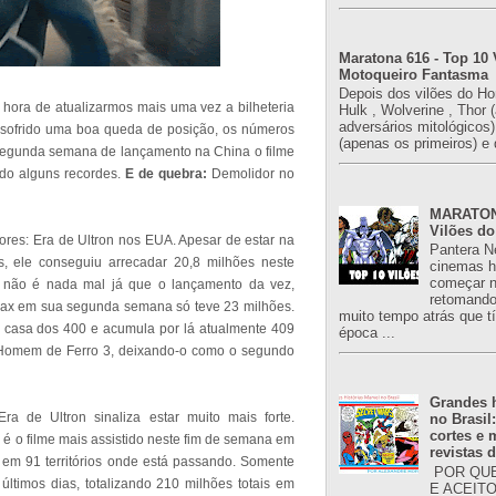
Maratona 616 - Top 10 
Motoqueiro Fantasma
Depois dos vilões do H
hora de atualizarmos mais uma vez a bilheteria
Hulk , Wolverine , Thor 
adversários mitológicos
er sofrido uma boa queda de posição, os números
(apenas os primeiros) e 
egunda semana de lançamento na China o filme
ndo alguns recordes.
E de quebra:
Demolidor no
MARATONA
Vilões do
res: Era de Ultron nos EUA. Apesar de estar na
Pantera N
, ele conseguiu arrecadar 20,8 milhões neste
cinemas h
começar n
e não é nada mal já que o lançamento da vez,
retomand
ax em sua segunda semana só teve 23 milhões.
muito tempo atrás que 
 casa dos 400 e acumula por lá atualmente 409
época ...
e Homem de Ferro 3, deixando-o como o segundo
Grandes h
a de Ultron sinaliza estar muito mais forte.
no Brasil
cortes e
é o filme mais assistido neste fim de semana em
revistas 
em 91 territórios onde está passando. Somente
POR QUE
ltimos dias, totalizando 210 milhões totais em
E ACEIT