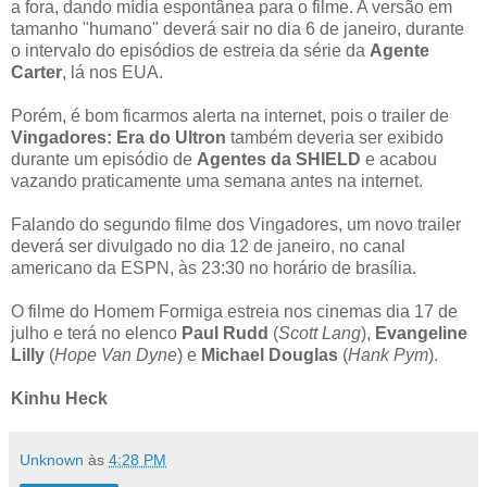
a fora, dando mídia espontânea para o filme. A versão em
tamanho "humano" deverá sair no dia 6 de janeiro, durante
o intervalo do episódios de estreia da série da
Agente
Carter
, lá nos EUA.
Porém, é bom ficarmos alerta na internet, pois o trailer de
Vingadores: Era do Ultron
também deveria ser exibido
durante um episódio de
Agentes da SHIELD
e acabou
vazando praticamente uma semana antes na internet.
Falando do segundo filme dos Vingadores, um novo trailer
deverá ser divulgado no dia 12 de janeiro, no canal
americano da ESPN, às 23:30 no horário de brasília.
O filme do Homem Formiga estreia nos cinemas dia 17 de
julho e terá no elenco
Paul Rudd
(
Scott Lang
),
Evangeline
Lilly
(
Hope Van Dyne
) e
Michael Douglas
(
Hank Pym
).
Kinhu Heck
Unknown
às
4:28 PM