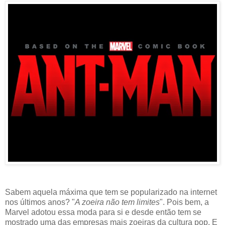
Sabem aquela máxima que tem se popularizado na internet
nos últimos anos? "
A zoeira não tem limites
". Pois bem, a
Marvel adotou essa moda para si e desde então tem se
mostrado uma das empresas mais zoeiras da cultura pop. E