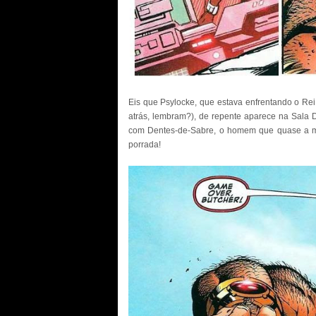
Eis que Psylocke, que estava enfrentando o Re
atrás, lembram?), de repente aparece na Sala D
com Dentes-de-Sabre, o homem que quase a mat
porrada!