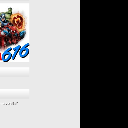
marvel616"