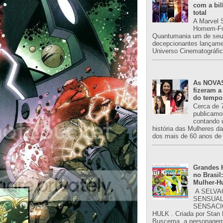
com a bil
total
A Marvel 
Homem-Fo
Quantumania um de seu
decepcionantes lançame
Universo Cinematográfic
As NOVAS
fizeram a
do tempo
Cerca de 
publicamo
contando 
história das Mulheres d
dos mais de 60 anos de 
Grandes H
no Brasil:
Mulher-H
A SELVA
SENSUAL
SENSACI
HULK . Criada por Stan
Buscema, a personagem 