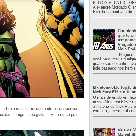
FEITOS PELA EDITORA
Alexandre Morgado O an
Ebal tinha acabado de tr
Christoph
que teria
temporad
Vingador
Mais Pod
Ninguém v
você perguntar a qualqu
qual o seu desenho favori
hoje baseado nos heróis
Maratona 616: Top10 di
Nick Fury 616 e o Ulti
O mais divertido em faz
nossa Maratona616 é a 
a história do Nick Fury 
com Proteus enfim recuperando a consciência e
extensa, e bem mais co
ueldade. Logo em seguida, o vilão no corpo de
Veja os 3
Marvel St