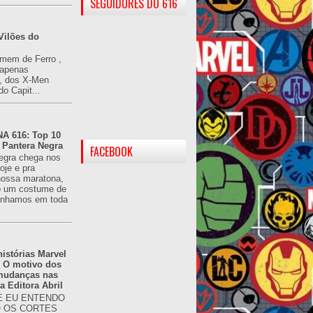
SEGUIDORES DO 616
Vilões do
omem de Ferro ,
(apenas
), dos X-Men
do Capit...
 616: Top 10
 Pantera Negra
FACEBOOK
egra chega nos
oje e pra
ossa maratona,
o um costume de
tínhamos em toda
istórias Marvel
: O motivo dos
 mudanças nas
da Editora Abril
 EU ENTENDO
O OS CORTES