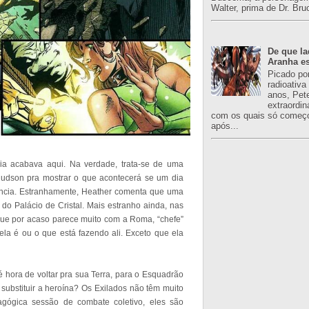
Walter, prima de Dr. Bru
De que l
Aranha es
Picado po
radioativa
anos, Pet
extraordin
com os quais só começo
após...
ria acabava aqui. Na verdade, trata-se de uma
Hudson pra mostrar o que acontecerá se um dia
ência. Estranhamente, Heather comenta que uma
 do Palácio de Cristal. Mais estranho ainda, nas
ue por acaso parece muito com a Roma, “chefe”
la é ou o que está fazendo ali. Exceto que ela
 hora de voltar pra sua Terra, para o Esquadrão
ubstituir a heroína? Os Exilados não têm muito
gógica sessão de combate coletivo, eles são