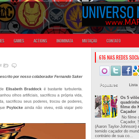
IES
GAMES
ACTIONS
INOMINATA
MUTAÇÃO
CONTATO
616 NAS REDES SOCI
M
o escrito por nosso colaborador Fernando Saker
Populares
Lista
 de
Elisabeth Braddock
é bastante turbulenta.
ou olhos artificiais, sacrificou a própria vida,
Os 5 vilõ
da, sacrificou seus poderes, trocou de poderes,
quadrinh
filme do 
 que
Psylocke
ainda não viveu, está viajar pelo
Caçador
No filme 
Caçador, S
(Aaron Taylor-Johnson) 
temido caçador do mun
contrário de sua co...