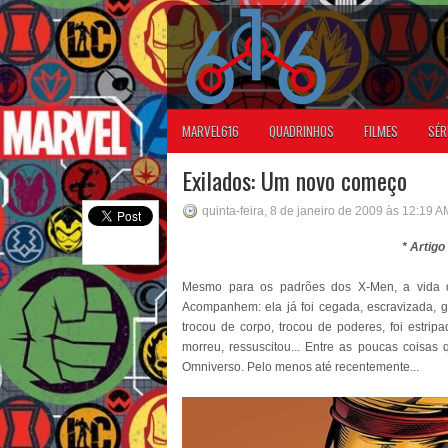
MARVEL616
QUADRINHOS
FILMES
SÉR
Exilados: Um novo começo
quinta-feira, 8 de janeiro de 2009 às 12:19 A
* Artig
Mesmo para os padrões dos X-Men, a vida
Acompanhem: ela já foi cegada, escravizada, ganh
trocou de corpo, trocou de poderes, foi estripa
morreu, ressuscitou... Entre as poucas coisas
Omniverso. Pelo menos até recentemente...