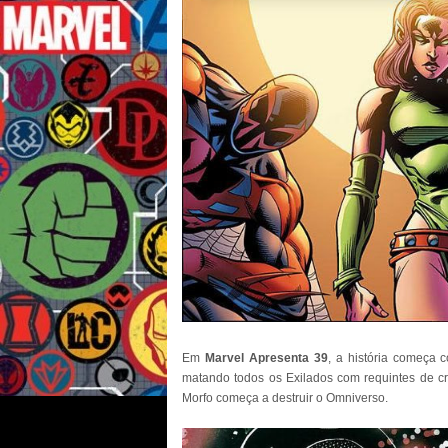
Em
Marvel Apresenta 39
, a história começa 
matando todos os Exilados com requintes de cr
Morfo começa a destruir o Omniverso.