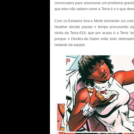
convocados para solucionar um problema gravíss
que eles não sabem como a Terra é e o que deve
Com os Exilados fora e Morfo dormindo (os cole
Heather decide passar o tempo procurando al
vinda da Terra-616, que por acaso é a Terra “p
porque o Dentes-de-Sabre volta todo detonado,
restante da equipe.