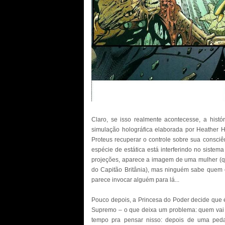
Claro, se isso realmente acontecesse, a histó
simulação holográfica elaborada por Heather 
Proteus recuperar o controle sobre sua consci
espécie de estática está interferindo no sistema
projeções, aparece a imagem de uma mulher (q
do Capitão Britânia), mas ninguém sabe quem e
parece invocar alguém para lá...
Pouco depois, a Princesa do Poder decide que é
Supremo – o que deixa um problema: quem vai s
tempo pra pensar nisso: depois de uma peda