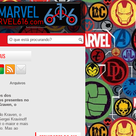
AIS
Arquivos
es dos
os presentes no
Kraven, o
do Kraven, o
ergei Kravinoff
é o maior e mais
do. Mas ao