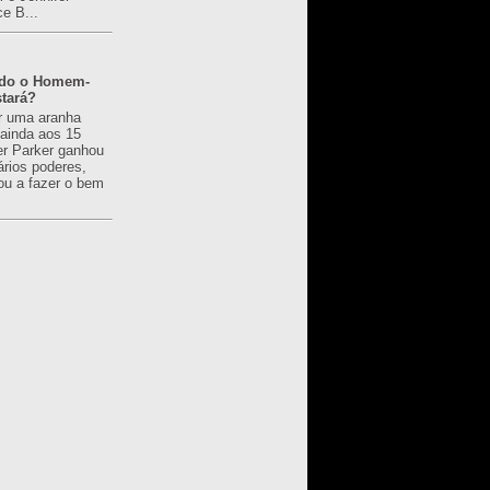
ce B...
ado o Homem-
tará?
r uma aranha
 ainda aos 15
er Parker ganhou
ários poderes,
u a fazer o bem