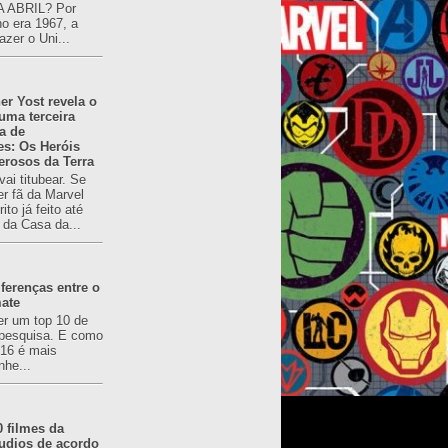
 ABRIL? Por
o era 1967, a
azer o Uni...
er Yost revela o
 uma terceira
a de
es: Os Heróis
erosos da Terra
ai titubear. Se
er fã da Marvel
to já feito até
 da Casa da...
ferenças entre o
mate
er um top 10 de
pesquisa. E como
616 é mais
nhe...
0 filmes da
udios de acordo