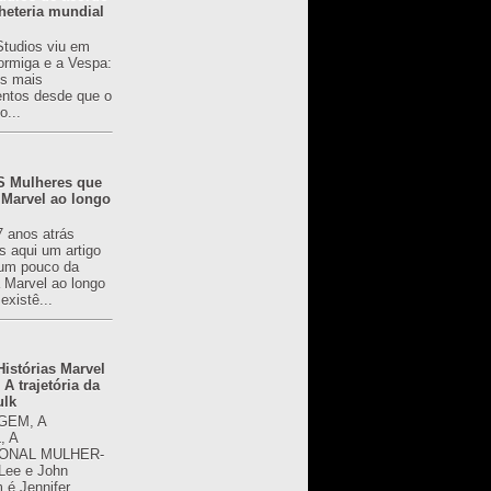
heteria mundial
Studios viu em
rmiga e a Vespa:
s mais
ntos desde que o
o...
 Mulheres que
 Marvel ao longo
7 anos atrás
s aqui um artigo
um pouco da
a Marvel ao longo
existê...
istórias Marvel
 A trajetória da
ulk
GEM, A
, A
ONAL MULHER-
 Lee e John
é Jennifer