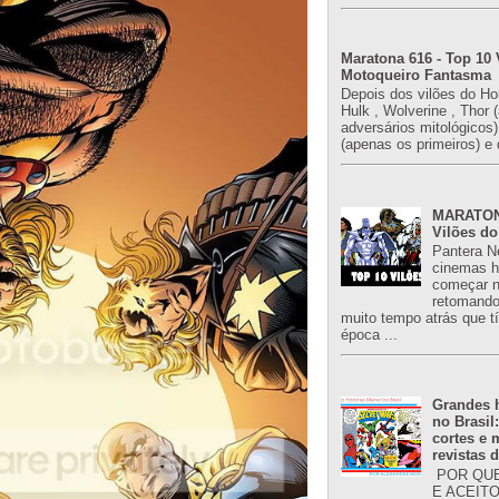
Maratona 616 - Top 10 
Motoqueiro Fantasma
Depois dos vilões do H
Hulk , Wolverine , Thor 
adversários mitológicos
(apenas os primeiros) e 
MARATONA
Vilões do
Pantera N
cinemas h
começar n
retomand
muito tempo atrás que 
época ...
Grandes h
no Brasil
cortes e
revistas 
POR QUE
E ACEIT