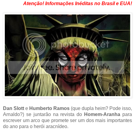
Atenção! Informações Inéditas no Brasil e EUA!
Dan Slott
e
Humberto Ramos
(que dupla heim? Pode isso,
Arnaldo?) se juntarão na revista do
Homem-Aranha
para
escrever um arco que promete ser um dos mais importantes
do ano para o herói aracnídeo.