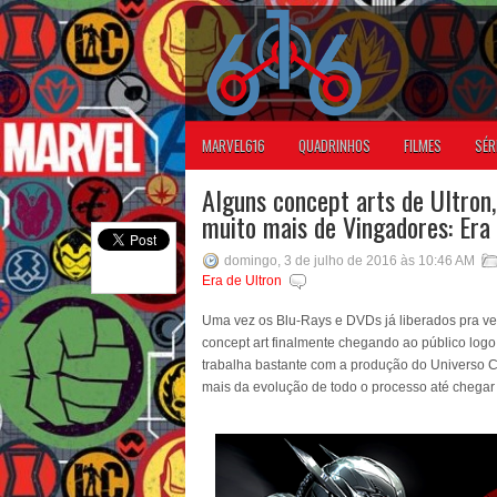
MARVEL616
QUADRINHOS
FILMES
SÉR
Alguns concept arts de Ultron
muito mais de Vingadores: Era
domingo, 3 de julho de 2016 às 10:46 AM
Era de Ultron
Uma vez os Blu-Rays e DVDs já liberados pra v
concept art finalmente chegando ao público logo
trabalha bastante com a produção do Universo 
mais da evolução de todo o processo até chegar 