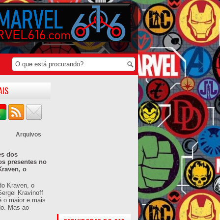
AIS
Arquivos
es dos
os presentes no
Kraven, o
do Kraven, o
ergei Kravinoff
é o maior e mais
do. Mas ao