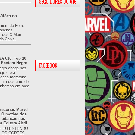
SEGUIDORES DO 616
Vilões do
omem de Ferro ,
(apenas
), dos X-Men
do Capit...
 616: Top 10
 Pantera Negra
FACEBOOK
egra chega nos
oje e pra
ossa maratona,
o um costume de
tínhamos em toda
istórias Marvel
: O motivo dos
 mudanças nas
da Editora Abril
 EU ENTENDO
O OS CORTES