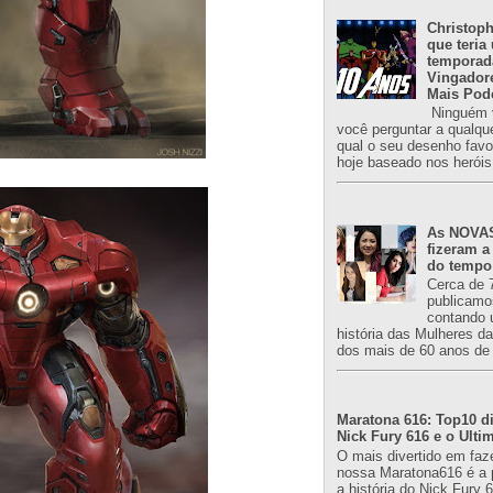
Christoph
que teria
temporad
Vingador
Mais Pod
Ninguém v
você perguntar a qualqu
qual o seu desenho favori
hoje baseado nos heróis
As NOVAS
fizeram a
do tempo
Cerca de 
publicamo
contando 
história das Mulheres d
dos mais de 60 anos de 
Maratona 616: Top10 di
Nick Fury 616 e o Ulti
O mais divertido em faz
nossa Maratona616 é a 
a história do Nick Fury 