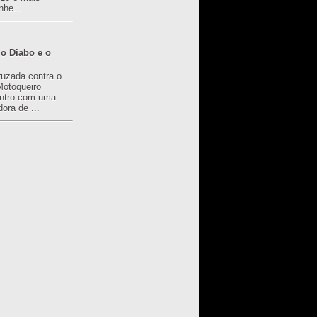
nhe...
o Diabo e o
ruzada contra o
Motoqueiro
ntro com uma
ora de ...