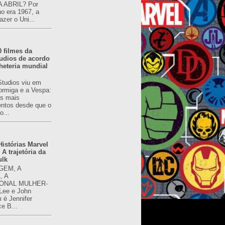
 ABRIL? Por
o era 1967, a
azer o Uni...
0 filmes da
udios de acordo
heteria mundial
Studios viu em
rmiga e a Vespa:
s mais
ntos desde que o
o...
istórias Marvel
 A trajetória da
ulk
GEM, A
, A
ONAL MULHER-
 Lee e John
é Jennifer
ce B...