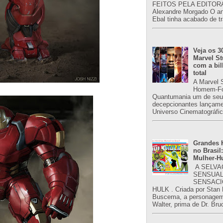
FEITOS PELA EDITORA
Alexandre Morgado O an
Ebal tinha acabado de tr
Veja os 3
Marvel St
com a bil
total
A Marvel 
Homem-Fo
Quantumania um de seu
decepcionantes lançame
Universo Cinematográfic
Grandes H
no Brasil:
Mulher-H
A SELVA
SENSUAL
SENSACI
HULK . Criada por Stan
Buscema, a personagem 
Walter, prima de Dr. Bru