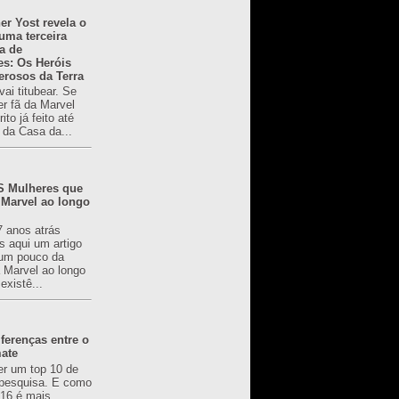
er Yost revela o
 uma terceira
a de
es: Os Heróis
erosos da Terra
ai titubear. Se
er fã da Marvel
to já feito até
 da Casa da...
 Mulheres que
 Marvel ao longo
7 anos atrás
s aqui um artigo
um pouco da
a Marvel ao longo
existê...
ferenças entre o
mate
er um top 10 de
pesquisa. E como
616 é mais