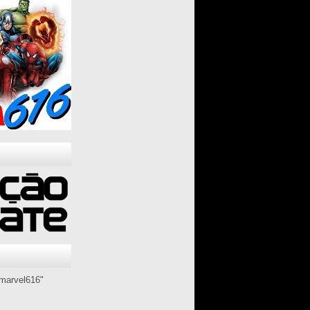
marvel616"