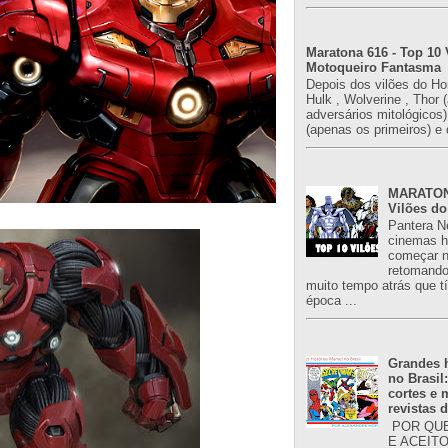
Maratona 616 - Top 10 
Motoqueiro Fantasma
Depois dos vilões do H
Hulk , Wolverine , Thor 
adversários mitológicos
(apenas os primeiros) e 
MARATONA
Vilões do
Pantera N
cinemas h
começar n
retomand
muito tempo atrás que 
época ...
Grandes h
no Brasil
cortes e
revistas 
POR QUE
E ACEIT