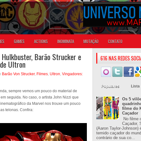
IES
GAMES
ACTIONS
INOMINATA
MUTAÇÃO
CONTATO
, Hulkbuster, Barão Strucker e
616 NAS REDES SOCI
 de Ultron
Barão Von Strucker
,
Filmes
,
Ultron
,
Vingadores:
Populares
Lista
enda, sempre vemos um pouco do material de
 em seguida. No caso, o artista John Nizzi que
Os 5 vilõ
Cinematográfico da Marvel nos trouxe um pouco
quadrinh
filme do 
as telonas. Confira:
Caçador
No filme 
Caçador, S
(Aaron Taylor-Johnson) 
temido caçador do mun
contrário de sua co...