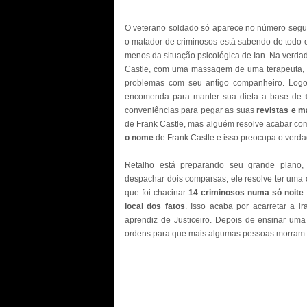
O veterano soldado só aparece no número segu
o matador de criminosos está sabendo de todo 
menos da situação psicológica de Ian. Na verd
Castle, com uma massagem de uma terapeuta,
problemas com seu antigo companheiro. Logo
encomenda para manter sua dieta a base de
conveniências para pegar as suas
revistas e m
de Frank Castle, mas alguém resolve acabar co
o nome
de Frank Castle e isso preocupa o verdad
Retalho está preparando seu grande plano
despachar dois comparsas, ele resolve ter uma c
que foi chacinar
14 criminosos numa só noite
local dos fatos
. Isso acaba por acarretar a 
aprendiz de Justiceiro. Depois de ensinar uma 
ordens para que mais algumas pessoas morram. 