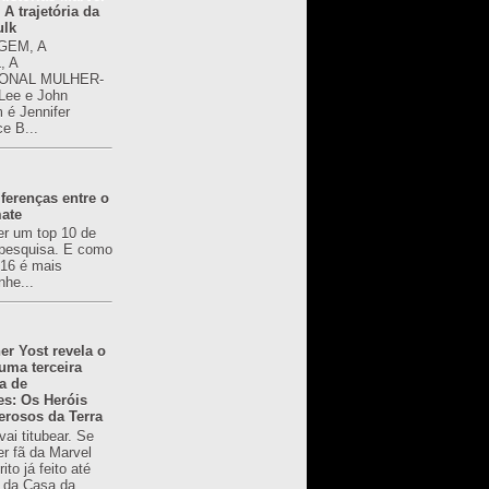
 A trajetória da
ulk
GEM, A
, A
ONAL MULHER-
 Lee e John
é Jennifer
ce B...
ferenças entre o
mate
er um top 10 de
pesquisa. E como
616 é mais
nhe...
er Yost revela o
 uma terceira
a de
es: Os Heróis
erosos da Terra
ai titubear. Se
er fã da Marvel
to já feito até
 da Casa da...