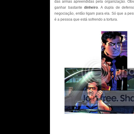
das armas apreendidas pela organização. Obvia
ganhar bastante
dinheiro
. A dupla de defens
negociação, então ligam para ela. Só que a pe
é a pessoa que está sofrendo a tortura.