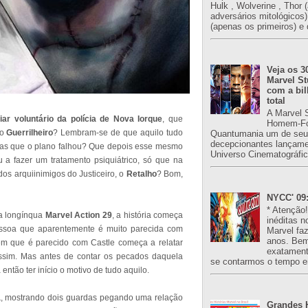
Hulk , Wolverine , Thor 
adversários mitológicos
(apenas os primeiros) e 
Veja os 3
Marvel St
com a bil
total
A Marvel 
liar voluntário da polícia de Nova Iorque
, que
Homem-Fo
mo
Guerrilheiro
? Lembram-se de que aquilo tudo
Quantumania um de seu
decepcionantes lançame
 mas que o plano falhou? Que depois esse mesmo
Universo Cinematográfic
a fazer um tratamento psiquiátrico, só que na
os arquiinimigos do Justiceiro, o
Retalho
? Bom,
NYCC' 09:
* Atenção
a longínqua
Marvel Action 29
, a história começa
inéditas n
ssoa que aparentemente é muito parecida com
Marvel fa
anos. Bem
em que é parecido com Castle começa a relatar
exatament
ssim. Mas antes de contar os pecados daquela
se contarmos o tempo e
então ter início o motivo de tudo aquilo.
a
, mostrando dois guardas pegando uma relação
Grandes H