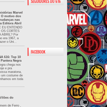
SEGUIDORES DO 616
istórias Marvel
: O motivo dos
 mudanças nas
da Editora Abril
 EU ENTENDO
O OS CORTES
 ABRIL? Por
o era 1967, a
azer o Uni...
FACEBOOK
 616: Top 10
 Pantera Negra
egra chega nos
oje e pra
ossa maratona,
o um costume de
tínhamos em toda
Vilões do
omem de Ferro ,