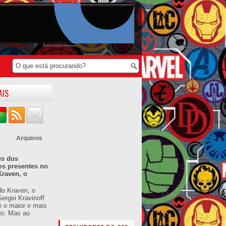
AIS
Arquivos
es dos
os presentes no
Kraven, o
do Kraven, o
ergei Kravinoff
é o maior e mais
do. Mas ao