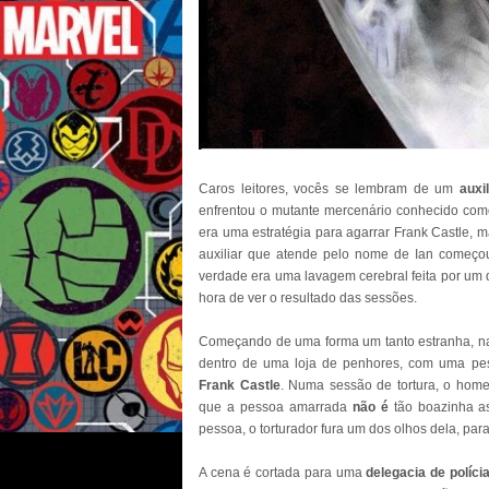
Caros leitores, vocês se lembram de um
auxi
enfrentou o mutante mercenário conhecido co
era uma estratégia para agarrar Frank Castle,
auxiliar que atende pelo nome de Ian começou 
verdade era uma lavagem cerebral feita por um d
hora de ver o resultado das sessões.
Começando de uma forma um tanto estranha, n
dentro de uma loja de penhores, com uma pe
Frank Castle
. Numa sessão de tortura, o hom
que a pessoa amarrada
não é
tão boazinha a
pessoa, o torturador fura um dos olhos dela, para 
A cena é cortada para uma
delegacia de políci