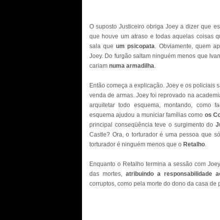
O suposto Justiceiro obriga Joey a dizer que e
que houve um atraso e todas aquelas coisas q
sala que
um psicopata
. Obviamente, quem ap
Joey. Do furgão saltam ninguém menos que Ivan e
cariam
numa armadilha
.
Então começa a explicação. Joey e os policiais
venda de armas. Joey foi reprovado na academia
arquitetar todo esquema, montando, como f
esquema ajudou a municiar famílias como
os C
principal conseqüência teve o surgimento do
J
Castle? Ora, o torturador é uma pessoa que só 
torturador é ninguém menos que o
Retalho
.
Enquanto o Retalho termina a sessão com Joe
das mortes,
atribuindo a responsabilidade a
corruptos, como pela morte do dono da casa de