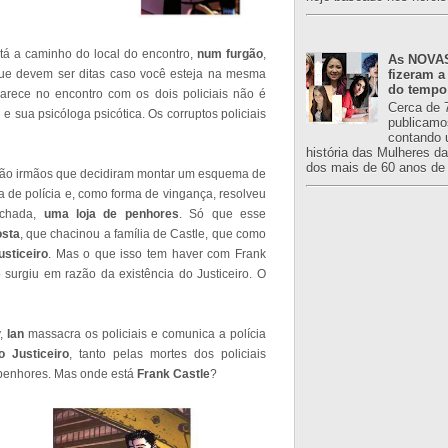
stá a caminho do local do encontro,
num furgão
,
As NOVAS
ue devem ser ditas caso você esteja na mesma
fizeram a
do tempo
arece no encontro com os dois policiais não é
Cerca de 
 sua psicóloga psicótica. Os corruptos policiais
publicamo
contando 
história das Mulheres d
dos mais de 60 anos de 
 são irmãos que decidiram montar um esquema de
 de polícia e, como forma de vingança, resolveu
achada,
uma loja de penhores
. Só que esse
osta
, que chacinou a família de Castle, que como
usticeiro
. Mas o que isso tem haver com Frank
surgiu em razão da existência do Justiceiro. O
y,
Ian
massacra os policiais e comunica a polícia
o Justiceiro
, tanto pelas mortes dos policiais
 penhores. Mas onde está
Frank Castle
?