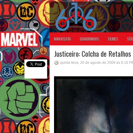
MARVEL616
QUADRINHOS
FILMES
SÉR
Justiceiro: Colcha de Retalhos
quinta-feira, 20 de agosto de 2009 às 6:16 P