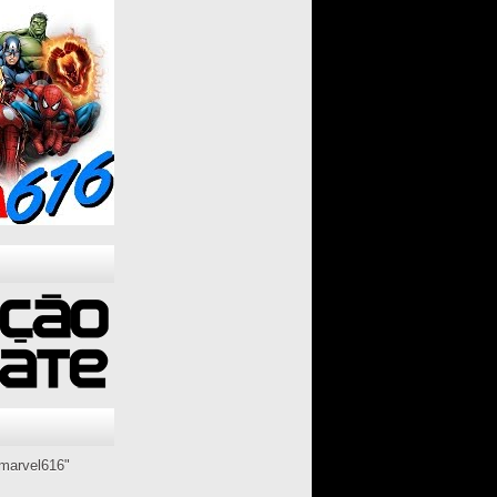
marvel616"