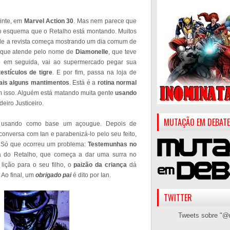
inte, em
Marvel Action 30
. Mas nem parece que
o esquema que o Retalho está montando. Muitos
ade a revista começa mostrando um dia comum de
 que atende pelo nome de
Diamonelle
, que teve
 em seguida, vai ao supermercado pegar sua
testículos de tigre
. E por fim, passa na loja de
ais alguns mantimentos
. Está é a
rotina normal
m isso. Alguém está matando muita gente
usando
eiro Justiceiro.
MUTAÇÃO EM DEBATE
, usando como base um açougue. Depois de
onversa com Ian e parabenizá-lo pelo seu feito,
. Só que ocorreu um problema:
Testemunhas no
ira do Retalho, que começa a dar uma surra no
lição para o seu filho, o
paizão da criança
dá
Ao final, um
obrigado pai
é dito por Ian.
TWITTER
Tweets sobre "@