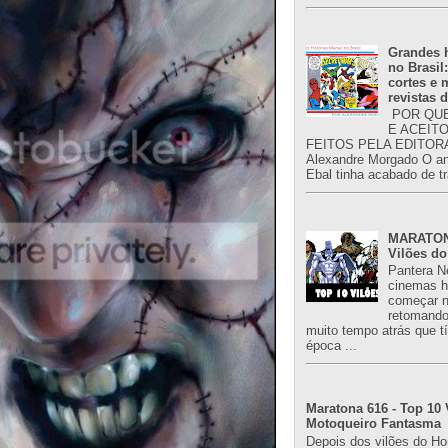
Grandes h
no Brasil
cortes e
revistas 
POR QUE
E ACEIT
FEITOS PELA EDITORA
Alexandre Morgado O an
Ebal tinha acabado de tr
MARATONA
Vilões do
Pantera N
cinemas h
começar n
retomand
muito tempo atrás que 
época ...
Maratona 616 - Top 10 
Motoqueiro Fantasma
Depois dos vilões do H