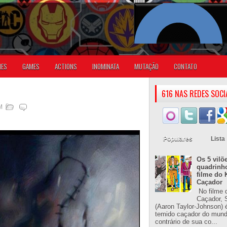
IES
GAMES
ACTIONS
INOMINATA
MUTAÇÃO
CONTATO
616 NAS REDES SOCI
M
Populares
Lista
Os 5 vilõ
quadrinh
filme do 
Caçador
No filme 
Caçador, S
(Aaron Taylor-Johnson) 
temido caçador do mun
contrário de sua co...