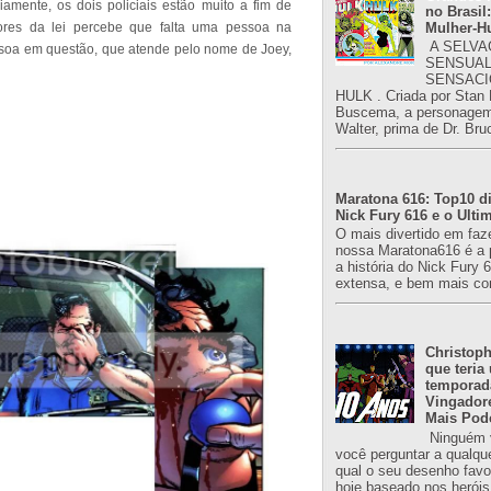
mente, os dois policiais estão muito a fim de
no Brasil:
Mulher-H
ores da lei percebe que falta uma pessoa na
A SELVA
ssoa em questão, que atende pelo nome de Joey,
SENSUAL
SENSACI
HULK . Criada por Stan
Buscema, a personagem 
Walter, prima de Dr. Bru
Maratona 616: Top10 di
Nick Fury 616 e o Ulti
O mais divertido em faz
nossa Maratona616 é a 
a história do Nick Fury 
extensa, e bem mais co
Christoph
que teria
temporad
Vingador
Mais Pod
Ninguém v
você perguntar a qualqu
qual o seu desenho favori
hoje baseado nos heróis