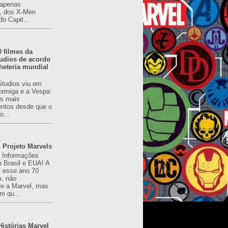
(apenas
), dos X-Men
do Capit...
0 filmes da
udios de acordo
heteria mundial
Studios viu em
rmiga e a Vespa:
s mais
ntos desde que o
o...
 Projeto Marvels
! Informações
o Brasil e EUA! A
z esse ano 70
, não
e a Marvel, mas
m qu...
istórias Marvel