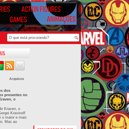
AIS
Arquivos
es dos
os presentes no
Kraven, o
do Kraven, o
ergei Kravinoff
é o maior e mais
do. Mas ao