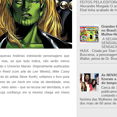
FEITOS PELA EDITORA
Alexandre Morgado O an
Ebal tinha acabado de tr
Grandes H
no Brasil:
Mulher-H
A SELVA
SENSUAL
SENSACI
HULK . Criada por Stan
Buscema, a personagem 
equenas histórias estrelando personagens que
Walter, prima de Dr. Bru
, mas, ao que tudo indica, não serão meros
do o Universo Marvel. Originalmente publicadas
an Reed
(com arte de
Lee Weeks
),
Mike Carey
As NOVAS
nto do artista
Steve Kurth
), voltamos o foco para
fizeram a
ismo de um herói em crise de identidade, uma
do tempo
meio alien – que se recusa ser derrotada, e um
Cerca de 
publicamo
cuja confiança em si mesmo chega em níveis
contando 
história das Mulheres d
dos mais de 60 anos de 