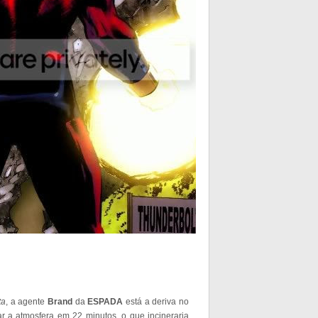
ta
, a agente
Brand
da
ESPADA
está a deriva no
 a atmosfera em 22 minutos, o que incineraria