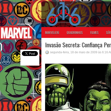
MARVEL616
QUADRINHOS
FILMES
SÉR
Invasão Secreta: Confiança Pe
segunda-feira, 18 de maio de 2009 às 6:16 