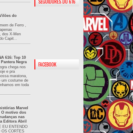
SEGUIDORES DO 616
Vilões do
omem de Ferro ,
(apenas
), dos X-Men
do Capit...
 616: Top 10
 Pantera Negra
FACEBOOK
egra chega nos
oje e pra
ossa maratona,
o um costume de
tínhamos em toda
istórias Marvel
: O motivo dos
 mudanças nas
da Editora Abril
 EU ENTENDO
O OS CORTES