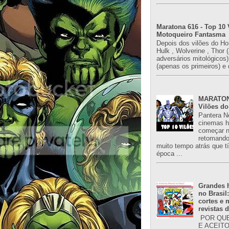
Maratona 616 - Top 10 
Motoqueiro Fantasma
Depois dos vilões do H
Hulk , Wolverine , Thor 
adversários mitológicos
(apenas os primeiros) e 
MARATONA
Vilões do
Pantera N
cinemas h
começar n
retomand
muito tempo atrás que 
época ...
Grandes h
no Brasil
cortes e
revistas 
POR QUE
E ACEIT