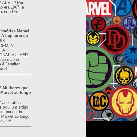
 ABRIL? Por
o era 1967, a
azer o Uni...
istórias Marvel
 A trajetória da
ulk
GEM, A
, A
ONAL MULHER-
 Lee e John
é Jennifer
ce B...
 Mulheres que
 Marvel ao longo
7 anos atrás
s aqui um artigo
um pouco da
a Marvel ao longo
existê...