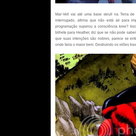
Mar-Vell vai até uma base skrull na Terra de 
interrogado, afirma que não está ali para im
programação superou a consciência kree? Isso
bilhete para Heather, diz que se não pode sabe
que suas intenções são nobres, parece se entr
onde faria o maior bem. Destruindo os vilões tra