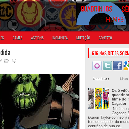
IES
GAMES
ACTIONS
INOMINATA
MUTAÇÃO
CONTATO
rdida
616 NAS REDES SOCI
AM
Populares
Lista
Os 5 vilõ
quadrinh
filme do 
Caçador
No filme 
Caçador, S
(Aaron Taylor-Johnson) 
temido caçador do mun
contrário de sua co...