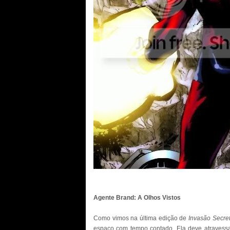
Agente Brand: A Olhos Vistos
Como vimos na última edição de
Invasão Secre
espaço com tempo contado. Ela deve atravessar