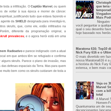
Christoph
que teria
e toda a infiltração. O
Capitão Marvel
, ou quem
temporad
es de voltar à sua época e morrer de câncer.
Vingador
piritual, justificando tudo que estava fazendo e
Mais Pod
, agente da
SHIELD
designada para investigá-lo,
Ninguém v
você perguntar a qualqu
s skrulls, que, como ele, estão infiltrados na
qual o seu desenho favori
Porém, diferente da programação original, a
hoje baseado nos heróis
krull prevaleceu
, e o agora herói está em uma
Maratona 616: Top10 di
mem Radioativo
e parece indignado com a atual
Nick Fury 616 e o Ulti
local em que ambos têm se refugiado e confirma
O mais divertido em faz
nossa Maratona616 é a 
r alguns skrulls. Parece o plano de invasão, mas
a história do Nick Fury 
 das defesas espaciais da Terra. Mas para quem
extensa, e bem mais co
be muito bem como os skrulls cuidaram de toda a
Veja os 3
Marvel St
com a bil
total
A Marvel 
Homem-Fo
Quantumania um de seu
decepcionantes lançame