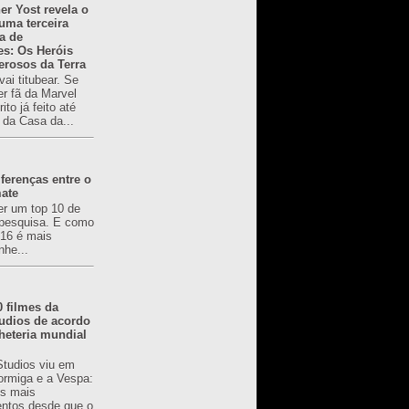
er Yost revela o
 uma terceira
a de
es: Os Heróis
erosos da Terra
ai titubear. Se
er fã da Marvel
to já feito até
 da Casa da...
ferenças entre o
mate
er um top 10 de
pesquisa. E como
616 é mais
nhe...
0 filmes da
udios de acordo
heteria mundial
Studios viu em
rmiga e a Vespa:
s mais
ntos desde que o