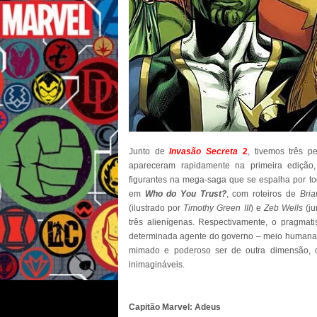
Junto de
Invasão Secreta
2
, tivemos três p
apareceram rapidamente na primeira edição
figurantes na mega-saga que se espalha por to
em
Who do You Trust?
, com roteiros de
Bri
(ilustrado por
Timothy Green III
) e
Zeb Wells
(ju
três alienígenas. Respectivamente, o pragmat
determinada agente do governo – meio humana, 
mimado e poderoso ser de outra dimensão, 
inimagináveis.
Capitão Marvel: Adeus