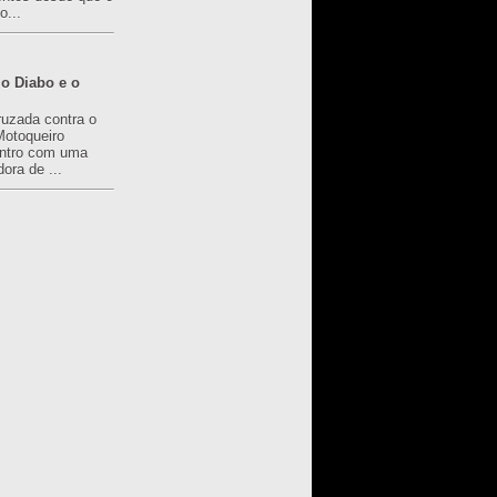
o...
o Diabo e o
ruzada contra o
Motoqueiro
ntro com uma
ora de ...