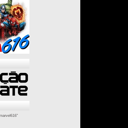
marvel616"