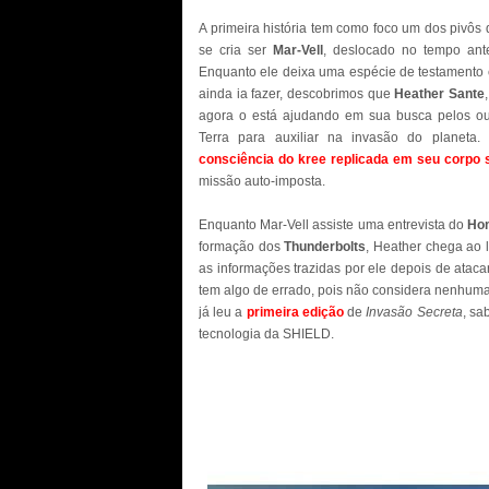
A primeira história tem como foco um dos pivôs d
se cria ser
Mar-Vell
, deslocado no tempo ant
Enquanto ele deixa uma espécie de testamento es
ainda ia fazer, descobrimos que
Heather Sante
agora o está ajudando em sua busca pelos outro
Terra para auxiliar na invasão do planeta. 
consciência do kree replicada em seu corpo s
missão auto-imposta.
Enquanto Mar-Vell assiste uma entrevista do
Ho
formação dos
Thunderbolts
, Heather chega ao 
as informações trazidas por ele depois de ataca
tem algo de errado, pois não considera nenhuma
já leu a
primeira edição
de
Invasão Secreta
, sa
tecnologia da SHIELD.