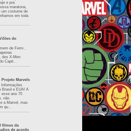
oje e pra
ossa maratona,
o um costume de
tínhamos em toda
Vilões do
omem de Ferro ,
(apenas
), dos X-Men
do Capit...
 Projeto Marvels
! Informações
o Brasil e EUA! A
z esse ano 70
, não
e a Marvel, mas
m qu...
0 filmes da
udios de acordo