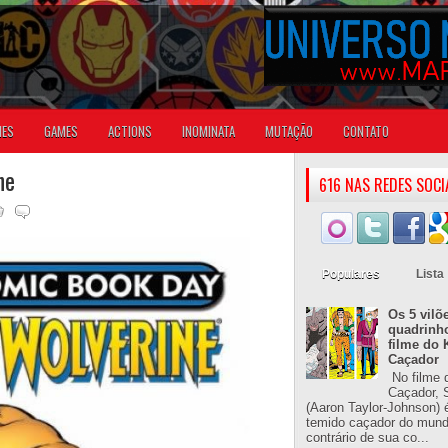
IES
GAMES
ACTIONS
INOMINATA
MUTAÇÃO
CONTATO
ne
616 NAS REDES SOCI
Populares
Lista
Os 5 vilõ
quadrinh
filme do 
Caçador
No filme 
Caçador, S
(Aaron Taylor-Johnson) 
temido caçador do mun
contrário de sua co...