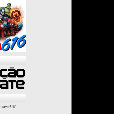
marvel616"