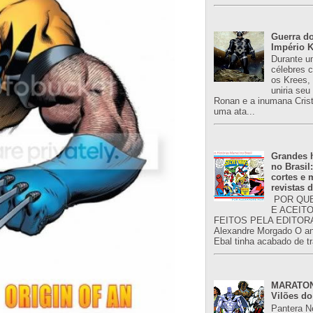
Guerra do
Império K
Durante u
célebres 
os Krees,
uniria se
Ronan e a inumana Crist
uma ata...
Grandes h
no Brasil
cortes e
revistas 
POR QUE
E ACEIT
FEITOS PELA EDITORA
Alexandre Morgado O an
Ebal tinha acabado de tr
MARATONA
Vilões do
Pantera N