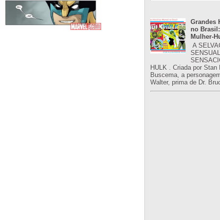
Grandes H
no Brasil:
Mulher-H
A SELVA
SENSUAL
SENSACI
HULK . Criada por Stan
Buscema, a personagem 
Walter, prima de Dr. Bru