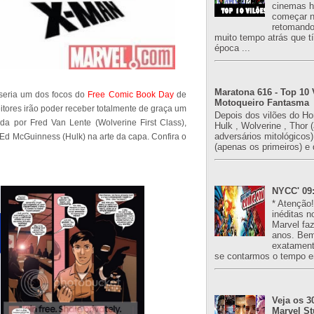
cinemas h
começar n
retomand
muito tempo atrás que 
época ...
Maratona 616 - Top 10 
seria um dos focos do
Free Comic Book Day
de
Motoqueiro Fantasma
itores irão poder receber totalmente de graça um
Depois dos vilões do H
da por Fred Van Lente (Wolverine First Class),
Hulk , Wolverine , Thor 
adversários mitológicos
Ed McGuinness (Hulk) na arte da capa. Confira o
(apenas os primeiros) e 
NYCC' 09:
* Atenção
inéditas n
Marvel fa
anos. Bem
exatament
se contarmos o tempo e
Veja os 3
Marvel St