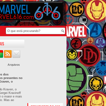
AIS
Arquivos
es dos
os presentes no
Kraven, o
do Kraven, o
ergei Kravinoff
é o maior e mais
do. Mas ao