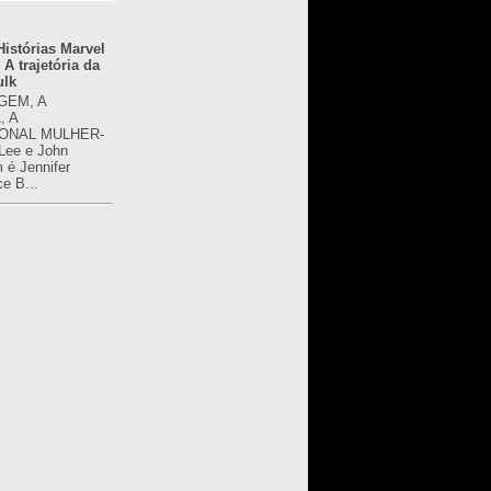
istórias Marvel
 A trajetória da
ulk
GEM, A
, A
ONAL MULHER-
 Lee e John
é Jennifer
ce B...