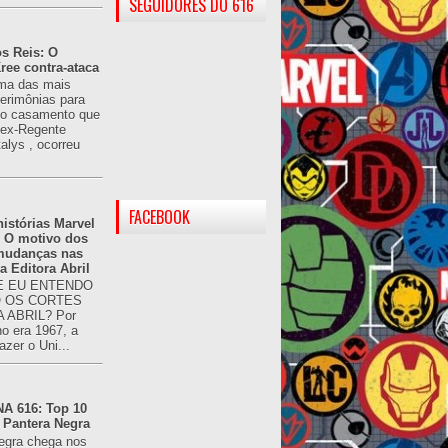
SEGUIDORES DO 616
s Reis: O
ree contra-ataca
ma das mais
cerimônias para
 o casamento que
u ex-Regente
alys , ocorreu
FACEBOOK
istórias Marvel
: O motivo dos
 mudanças nas
da Editora Abril
 EU ENTENDO
O OS CORTES
 ABRIL? Por
o era 1967, a
azer o Uni...
 616: Top 10
 Pantera Negra
egra chega nos