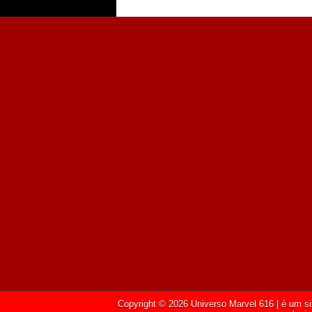
Copyright ©
2026
Universo Marvel 616
| é um si