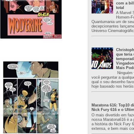
com a bil
total
A Marvel 
Homem-Fo
Quantumania um de seu
decepcionantes lançame
Universo Cinematográfic
Christoph
que teria
temporad
Vingador
Mais Pod
Ninguém v
você perguntar a qualqu
qual o seu desenho favori
hoje baseado nos heróis
Maratona 616: Top10 di
Nick Fury 616 e o Ulti
O mais divertido em faz
nossa Maratona616 é a 
a história do Nick Fury 
extensa, e bem mais co