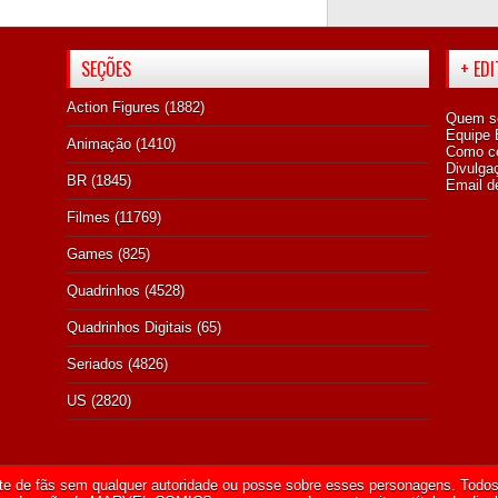
SEÇÕES
+ ED
Action Figures
(1882)
Quem s
Equipe E
Animação
(1410)
Como co
Divulga
BR
(1845)
Email d
Filmes
(11769)
Games
(825)
Quadrinhos
(4528)
Quadrinhos Digitais
(65)
Seriados
(4826)
US
(2820)
te de fãs sem qualquer autoridade ou posse sobre esses personagens. Todos 