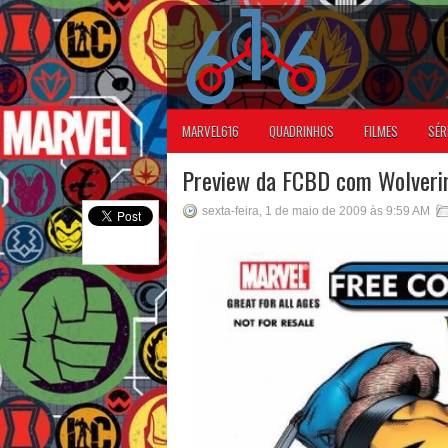
MARVEL616
QUADRINHOS
FILMES
SÉR
Preview da FCBD com Wolveri
sexta-feira, 1 de maio de 2009 às 9:59 AM