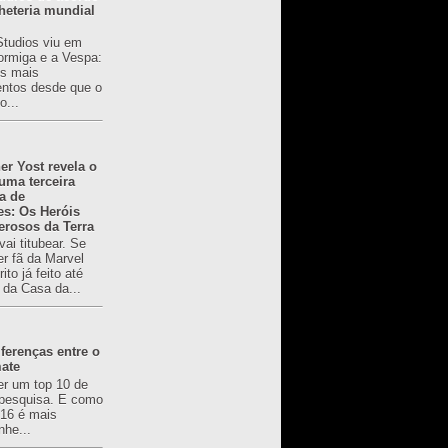
heteria mundial
Studios viu em
rmiga e a Vespa:
s mais
ntos desde que o
o...
er Yost revela o
 uma terceira
a de
es: Os Heróis
erosos da Terra
ai titubear. Se
er fã da Marvel
to já feito até
 da Casa da...
ferenças entre o
mate
er um top 10 de
pesquisa. E como
616 é mais
nhe...