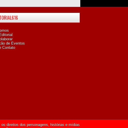
ITORIAL616
omos
ditorial
laborar
ção de Eventos
e Contato
os direitos dos personagens, histórias e mídias