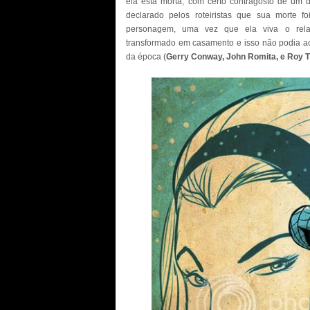
ela está morta, com certo contragosto de um
declarado pelos roteiristas que sua morte 
personagem, uma vez que ela viva o relac
transformado em casamento e isso não podia acon
da época (
Gerry Conway, John Romita, e Roy