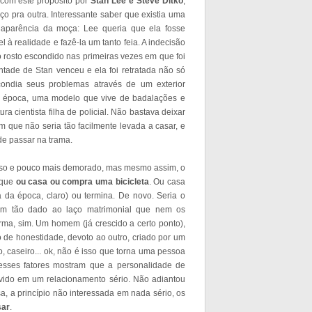
 com este propósito por
Stan Lee e Steve Ditko
,
o pra outra. Interessante saber que existia uma
à aparência da moça: Lee queria que ela fosse
l à realidade e fazê-la um tanto feia. A indecisão
 rosto escondido nas primeiras vezes em que foi
ntade de Stan venceu e ela foi retratada não só
ndia seus problemas através de um exterior
a época, uma modelo que vive de badalações e
a cientista filha de policial. Não bastava deixar
que não seria tão facilmente levada a casar, e
e passar na trama.
oso e pouco mais demorado, mas mesmo assim, o
 que
ou casa ou compra uma bicicleta
. Ou casa
ia da época, claro) ou termina. De novo. Seria o
em tão dado ao laço matrimonial que nem os
rma, sim. Um homem (já crescido a certo ponto),
o de honestidade, devoto ao outro, criado por um
o, caseiro... ok, não é isso que torna uma pessoa
sses fatores mostram que a personalidade de
lvido em um relacionamento sério. Não adiantou
, a princípio não interessada em nada sério, os
sar
.