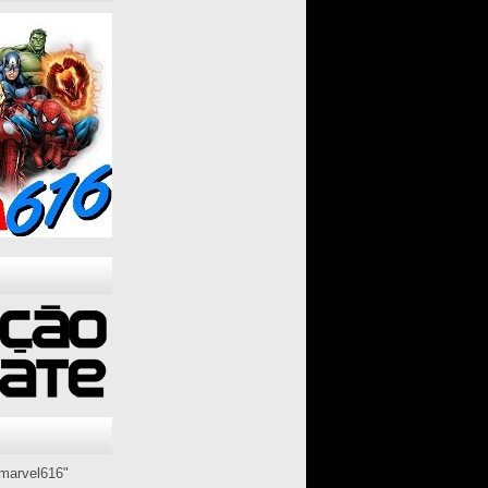
marvel616"