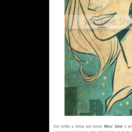
Era então a deixa pra tornar
Mary Jane
o pr