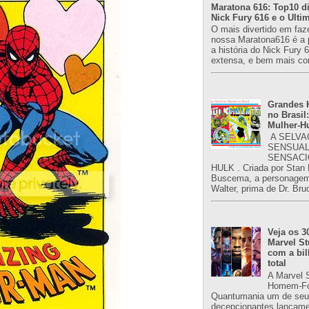
Maratona 616: Top10 di
Nick Fury 616 e o Ulti
O mais divertido em faz
nossa Maratona616 é a 
a história do Nick Fury 
extensa, e bem mais co
Grandes H
no Brasil:
Mulher-H
A SELVA
SENSUAL
SENSACI
HULK . Criada por Stan
Buscema, a personagem 
Walter, prima de Dr. Bru
Veja os 3
Marvel St
com a bil
total
A Marvel 
Homem-Fo
Quantumania um de seu
decepcionantes lançame