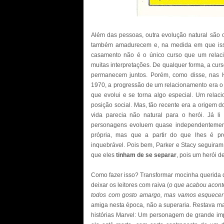
Além das pessoas, outra evolução natural são 
também amadurecem e, na medida em que isso
casamento não é o único curso que um relac
muitas interpretações. De qualquer forma, a curs
permanecem juntos. Porém, como disse, nas H
1970, a progressão de um relacionamento era o
que evolui e se torna algo especial. Um relac
posição social. Mas, tão recente era a origem
vida parecia não natural para o herói. Já li
personagens evoluem quase independentement
própria, mas que a partir do que lhes é p
inquebrável. Pois bem, Parker e Stacy seguira
que eles
tinham de se separar
, pois um herói d
Como fazer isso? Transformar mocinha querida do
deixar os leitores com raiva (
o que acabou aconte
todos com gosto amargo, mas vamos esquecer
amiga nesta época, não a superaria. Restava mat
histórias Marvel: Um personagem de grande impo