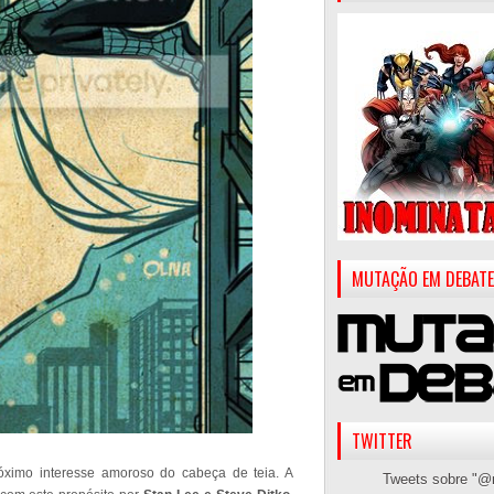
MUTAÇÃO EM DEBATE
TWITTER
óximo interesse amoroso do cabeça de teia. A
Tweets sobre "@