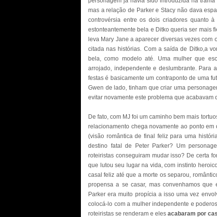
personagem já havia sido introduzida na trama
mas a relação de Parker e Stacy não dava espaç
controvérsia entre os dois criadores quanto 
estonteantemente bela e Ditko queria ser mais fie
leva Mary Jane a aparecer diversas vezes com o
citada nas histórias. Com a saída de Ditko,a vo
bela, como modelo até. Uma mulher que esco
arrojado, independente e deslumbrante. Para 
festas é basicamente um contraponto de uma futur
Gwen de lado, tinham que criar uma personagem 
evitar novamente este problema que acabavam d
De fato, com MJ foi um caminho bem mais tortu
relacionamento chega novamente ao ponto em
(visão romântica de final feliz para uma histór
destino fatal de Peter Parker? Um personag
roteiristas conseguiram mudar isso? De certa fo
que lutou seu lugar na vida, com instinto heroic
casal feliz até que a morte os separou, romântic
propensa a se casar, mas convenhamos que e
Parker era muito propícia a isso uma vez envo
colocá-lo com a mulher independente e poderosa
roteiristas se renderam e eles
acabaram por ca