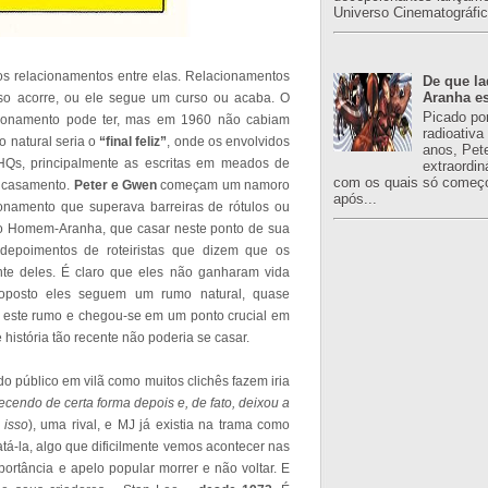
Universo Cinematográfic
os relacionamentos entre elas. Relacionamentos
De que l
Aranha es
 acorre, ou ele segue um curso ou acaba. O
Picado po
ionamento pode ter, mas em 1960 não cabiam
radioativa
o natural seria o
“final feliz”
, onde os envolvidos
anos, Pet
Qs, principalmente as escritas em meados de
extraordin
com os quais só começo
 casamento.
Peter e Gwen
começam um namoro
após...
ionamento que superava barreiras de rótulos ou
 do Homem-Aranha, que casar neste ponto de sua
 depoimentos de roteiristas que dizem que os
e deles. É claro que eles não ganharam vida
roposto eles seguem um rumo natural, quase
m este rumo e chegou-se em um ponto crucial em
e história tão recente não poderia se casar.
 público em vilã como muitos clichês fazem iria
cendo de certa forma depois e, de fato, deixou a
 isso
), uma rival, e MJ já existia na trama como
á-la, algo que dificilmente vemos acontecer nas
rtância e apelo popular morrer e não voltar. E