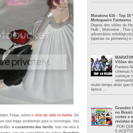
Maratona 616 - Top 10 
Motoqueiro Fantasma
Depois dos vilões do H
Hulk , Wolverine , Thor 
adversários mitológicos
(apenas os primeiros) e 
MARATONA
Vilões do
Pantera N
cinemas h
começar n
retomand
muito tempo atrás que 
época ...
Grandes h
no Brasil
ator, Felga, sobre o
ciclo de vida os heróis
. De
cortes e
ue isso traga problemas para a cronologia. Vou
revistas 
POR QUE
uestão:
o casamento dos heróis
. Isso me veio à
E ACEIT