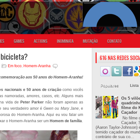
IES
GAMES
ACTIONS
INOMINATA
MUTAÇÃO
CONTATO
bicicleta?
616 NAS REDES SOCI
Em foco
,
Homem-Aranha
 comemoração aos 50 anos do Homem-Aranha!
Populares
Lista
es nacionais e 50 anos de criação
como vocês
mas namoradas, amores, casos, etc. Alguns mais
Os 5 vilõ
 na vida de
Peter Parker
não foram apenas as
quadrinh
filme do 
 seu verdadeiro amor é
Gwen ou Mary Jane
, e
Caçador
amorosa do Homem-Aranha. Aqui eu vou falar um
No filme 
deixar o Homem-Aranha ser um
Homem de família
.
Caçador, S
(Aaron Taylor-Johnson) 
temido caçador do mun
contrário de sua co...