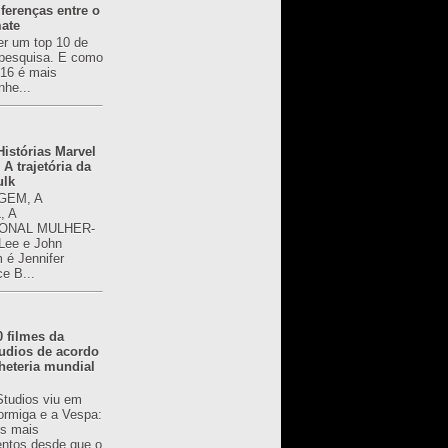
ferenças entre o
mate
er um top 10 de
pesquisa. E como
616 é mais
nhe...
istórias Marvel
 A trajetória da
ulk
GEM, A
, A
ONAL MULHER-
 Lee e John
é Jennifer
ce B...
0 filmes da
udios de acordo
heteria mundial
Studios viu em
rmiga e a Vespa:
s mais
ntos desde que o