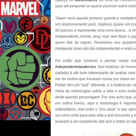
cabeça na
Maratona616
do filme do Homem-A
(
que até perguntei se queria escrever sobre isso!
“Gwen seria aquele primeiro grande e verdadeiro
um relacionamento puro, ingênuo, quase um cont
MJ passou a representar uma nova época... a r
Independente, bonita, sexy, mas sem fazer o p
quem dita às regras. Feminismo nos quadrinh
inteligente (mas não tão independente) e entra a 
Foi então que comecei a pensar nesse es
independente/poderosa
. Nas histórias do Home
(safada) é até bem interessante de avaliar, ma
me de muitos que trocaram ruivas por loiras no fi
Parker tem um “quê” diferente, é a história de 
cheia de simbologias sobre a vida e acho muito 
deste querido personagem. Por isso acho que, 
em outros heróis, aqui a simbologia é importan
estereótipos, mas entre o "pra casar” e seu op
um rumo certo para uma vida a dois trocando a 
levavam a um casamento
(até que o diabo os se