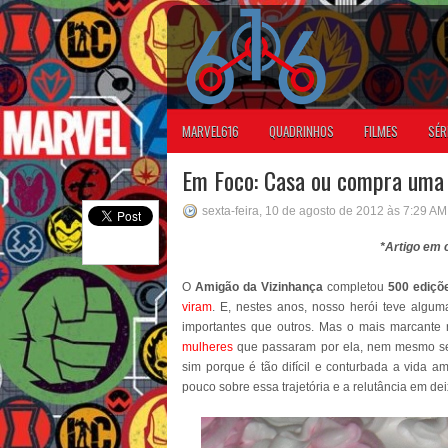
MARVEL616
QUADRINHOS
FILMES
SÉR
Em Foco: Casa ou compra uma 
sexta-feira, 10 de agosto de 2012 às 7:29 AM
*Artigo em
O
Amigão da Vizinhança
completou
500 ediçõ
viram
. E, nestes anos, nosso herói teve algu
importantes que outros. Mas o mais marcante
mulheres
que passaram por ela, nem mesmo se
sim porque é tão difícil e conturbada a vida 
pouco sobre essa trajetória e a relutância em 