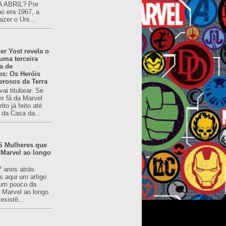
 ABRIL? Por
o era 1967, a
azer o Uni...
er Yost revela o
 uma terceira
a de
es: Os Heróis
erosos da Terra
ai titubear. Se
er fã da Marvel
to já feito até
 da Casa da...
 Mulheres que
 Marvel ao longo
7 anos atrás
s aqui um artigo
um pouco da
a Marvel ao longo
existê...