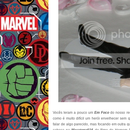
Vocês leram a pouco um
Em Foco
do nosso red
como é muito difícil um herói envelhecer sem q
falar de algo parecido, mas focando em outra q