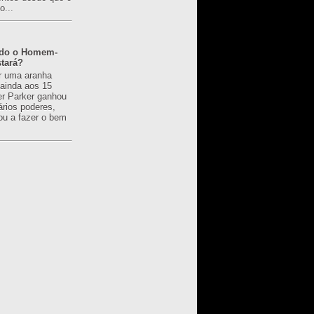
o...
ado o Homem-
tará?
r uma aranha
 ainda aos 15
er Parker ganhou
ários poderes,
u a fazer o bem