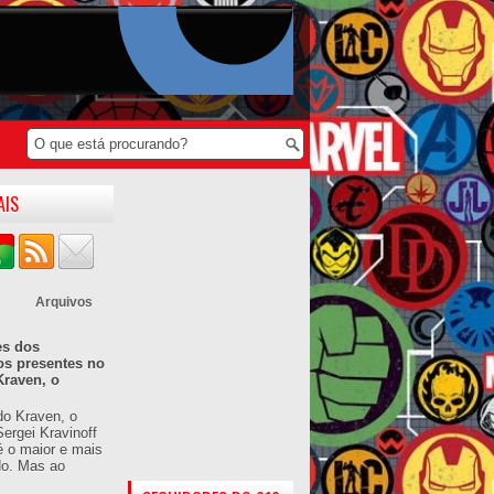
AIS
Arquivos
es dos
os presentes no
Kraven, o
do Kraven, o
ergei Kravinoff
é o maior e mais
do. Mas ao