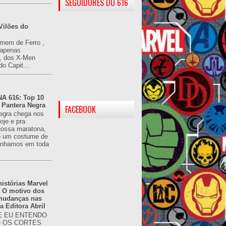
SEGUIDORES DO 616
Vilões do
omem de Ferro ,
(apenas
), dos X-Men
do Capit...
 616: Top 10
 Pantera Negra
FACEBOOK
egra chega nos
oje e pra
ossa maratona,
o um costume de
tínhamos em toda
istórias Marvel
: O motivo dos
 mudanças nas
da Editora Abril
 EU ENTENDO
O OS CORTES