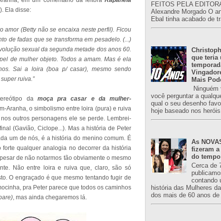
ranha, em um comentário da leitora
Rapahela
FEITOS PELA EDITORA
). Ela disse:
Alexandre Morgado O an
Ebal tinha acabado de tr
 amor (Betty não se encaixa neste perfil). Ficou
o de fadas que se transforma em pesadelo. (...)
evolução sexual da segunda metade dos anos 60.
Christoph
que teria
apel de mulher objeto. Todos a amam. Mas é ela
temporad
os. Sai a loira (boa p/ casar), mesmo sendo
Vingador
super ruiva.”
Mais Pod
Ninguém v
você perguntar a qualqu
tereótipo da
moça pra casar e da mulher-
qual o seu desenho favori
m-Aranha, o simbolismo entre loira (pura) e ruiva
hoje baseado nos heróis
s nos outros personagens ele se perde. Lembrei-
nal (Gavião, Ciclope...). Mas a história de Peter
cada um de nós, é a história do menino comum. É
As NOVAS
forte qualquer analogia no decorrer da história
fizeram a
do tempo
apesar de não notarmos tão obviamente o mesmo
Cerca de 
te. Não entre loira e ruiva que, claro, são só
publicamo
osto. O engraçado é que mesmo tentando fugir de
contando 
história das Mulheres d
mocinha, pra Peter parece que todos os caminhos
dos mais de 60 anos de 
pare)
, mas ainda chegaremos lá.