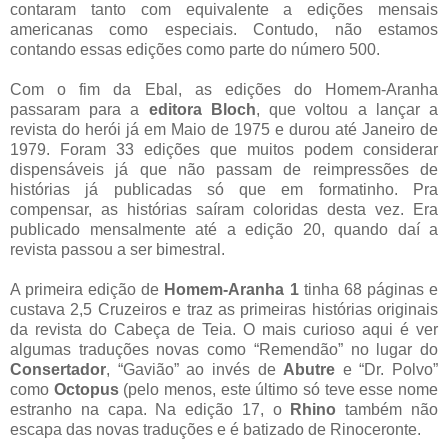
contaram tanto com equivalente a edições mensais
americanas como especiais. Contudo, não estamos
contando essas edições como parte do número 500.
Com o fim da Ebal, as edições do Homem-Aranha
passaram para a
editora Bloch
, que voltou a lançar a
revista do herói já em Maio de 1975 e durou até Janeiro de
1979. Foram 33 edições que muitos podem considerar
dispensáveis já que não passam de reimpressões de
histórias já publicadas só que em formatinho. Pra
compensar, as histórias saíram coloridas desta vez. Era
publicado mensalmente até a edição 20, quando daí a
revista passou a ser bimestral.
A primeira edição de
Homem-Aranha 1
tinha 68 páginas e
custava 2,5 Cruzeiros e traz as primeiras histórias originais
da revista do Cabeça de Teia. O mais curioso aqui é ver
algumas traduções novas como “Remendão” no lugar do
Consertador
, “Gavião” ao invés de
Abutre
e “Dr. Polvo”
como
Octopus
(pelo menos, este último só teve esse nome
estranho na capa. Na edição 17, o
Rhino
também não
escapa das novas traduções e é batizado de Rinoceronte.