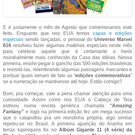
E é justamente o mês de Agosto que comemoramos este
feito. Enquanto que nos EUA temos
capas e edições
especiais
sendo lançadas, o pessoal do
Universo Marvel
616
resolveu fazer algumas matérias especiais neste mês
para celebrar aquele que é certamante o herói
mundialmente mais conhecido da Casa das Idéias. Nessa
primeira, resolvi pegar o gancho das 500 edições brasileiras
e revisitá-las, relembrando algumas passagens marcantes e
pontuar quais seriam de fato as “
edições comemorativas
”
se a numeração se mantivesse até hoje. Estão comigo?
Bom, pra começar, vale a pena chamar atenção para uma
curiosidade. Assim como nos EUA o Cabeça de Teia
estreou numa revista genérica chamada
“Amazing
Fantasy”
e logo na primeira edição fez um mega sucesso
que o catapultou pra um revistinha própria, algo similar
repetiu-se no Brasil. A primeira aparição do Aranha em
terras tupiniquins foi no
Albúm Gigante 11 (4 série) da