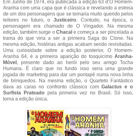
Em Junho de 1974, era publicada a edição 63 d’O Homem-
Aranha com uma capa que é clássica e revelando a estreia
de um dos personagens que se tornaria muito querido pelos
leitores no futuro, o
Justiceiro
. Contudo, na época, o
personagem era chamado de O Vingador. Na mesma
edição, também surge o
Chacal
e começa a ser pincelada a
trama do que viria a ser a primeira Saga do Clone. Na
mesma edição, histórias antigas acabam sendo revisitadas.
Uma curiosidade sobre a edição posterior, O Homem-
Aranha 64, é a primeira aparição do tosquicimo
Aranha-
Móvel
, presente dado ao herói pelo seu amigo Tocha
Humana. É claro que no fundo isso seria uma grande
jogada de marketing para dar um pontapé numa nova linha
de brinquedos. Na mesma edição, o Quarteto Fantástico
dava as caras no confronto clássico com
Galactus e o
Surfista Prateado
pela primeira vez no Brasil. Só isso,
torna a edição única.