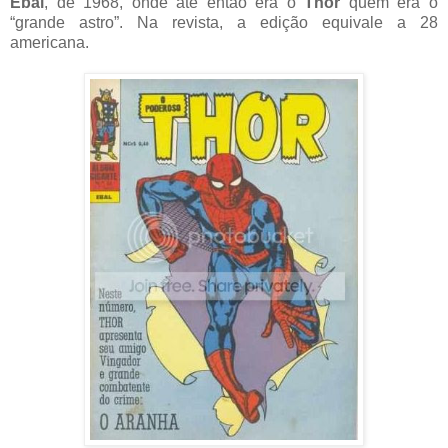
Ebal
, de 1968, onde até então era o
Thor
quem era o
“grande astro”. Na revista, a edição equivale a 28
americana.