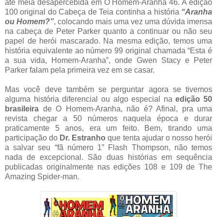
até meia desapercebida em O Homem-Aranha 46. A edição
100 original do Cabeça de Teia continha a história
“Aranha
ou Homem?”
, colocando mais uma vez uma dúvida imensa
na cabeça de Peter Parker quanto a continuar ou não seu
papel de herói mascarado. Na mesma edição, temos uma
história equivalente ao número 99 original chamada “Esta é
a sua vida, Homem-Aranha”, onde Gwen Stacy e Peter
Parker falam pela primeira vez em se casar.
Mas você deve também se perguntar agora se tivemos
alguma história diferencial ou algo especial na
edição 50
brasileira
de O Homem-Aranha, não é? Afinal, pra uma
revista chegar a 50 números naquela época e durar
praticamente 5 anos, era um feito. Bem, tirando uma
participação do
Dr. Estranho
que tenta ajudar o nosso herói
a salvar seu “fã número 1” Flash Thompson, não temos
nada de excepcional. São duas histórias em sequência
publicadas originalmente nas edições 108 e 109 de The
Amazing Spider-man.