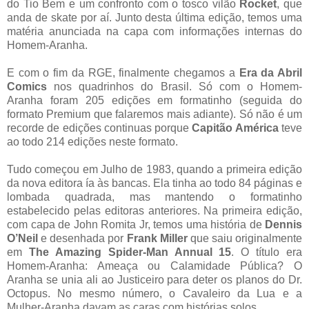
do Tio Bem e um confronto com o tosco vilão
Rocket
, que
anda de skate por aí. Junto desta última edição, temos uma
matéria anunciada na capa com informações internas do
Homem-Aranha.
E com o fim da RGE, finalmente chegamos a
Era da Abril
Comics
nos quadrinhos do Brasil. Só com o Homem-
Aranha foram 205 edições em formatinho (seguida do
formato Premium que falaremos mais adiante). Só não é um
recorde de edições continuas porque
Capitão América
teve
ao todo 214 edições neste formato.
Tudo começou em Julho de 1983, quando a primeira edição
da nova editora ía às bancas. Ela tinha ao todo 84 páginas e
lombada quadrada, mas mantendo o formatinho
estabelecido pelas editoras anteriores. Na primeira edição,
com capa de John Romita Jr, temos uma história de
Dennis
O’Neil
e desenhada por
Frank Miller
que saiu originalmente
em
The Amazing Spider-Man Annual 15
. O título era
Homem-Aranha: Ameaça ou Calamidade Pública? O
Aranha se unia ali ao Justiceiro para deter os planos do Dr.
Octopus. No mesmo número, o Cavaleiro da Lua e a
Mulher-Aranha davam as caras com histórias solos.