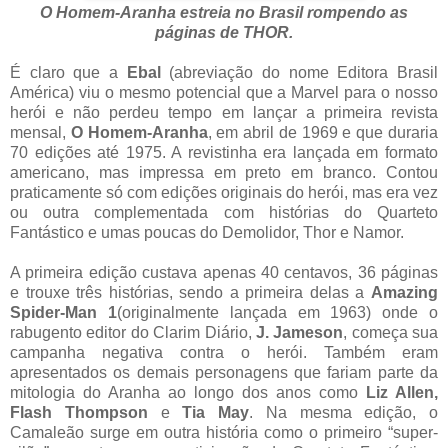
O Homem-Aranha estreia no Brasil rompendo as
páginas de THOR.
É claro que a
Ebal
(abreviação do nome Editora Brasil
América) viu o mesmo potencial que a Marvel para o nosso
herói e não perdeu tempo em lançar a primeira revista
mensal,
O Homem-Aranha
, em abril de 1969 e que duraria
70 edições até 1975. A revistinha era lançada em formato
americano, mas impressa em preto em branco. Contou
praticamente só com edições originais do herói, mas era vez
ou outra complementada com histórias do Quarteto
Fantástico e umas poucas do Demolidor, Thor e Namor.
A primeira edição custava apenas 40 centavos, 36 páginas
e trouxe três histórias, sendo a primeira delas a
Amazing
Spider-Man 1
(originalmente lançada em 1963) onde o
rabugento editor do Clarim Diário,
J. Jameson
, começa sua
campanha negativa contra o herói. Também eram
apresentados os demais personagens que fariam parte da
mitologia do Aranha ao longo dos anos como
Liz Allen,
Flash Thompson
e
Tia May
. Na mesma edição, o
Camaleão surge em outra história como o primeiro “super-