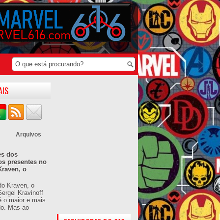
AIS
Arquivos
es dos
os presentes no
Kraven, o
do Kraven, o
ergei Kravinoff
é o maior e mais
do. Mas ao