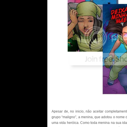
Apesar de, no inicio, não aceitar completamen
grupo “maligno”, a menina, que adotou o nome de
uma vida heróica. Como toda menina na sua idad