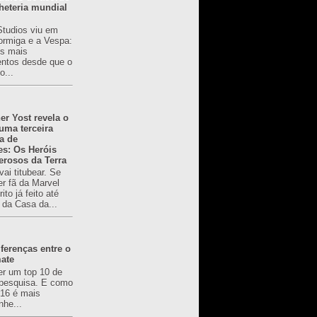
heteria mundial
Studios viu em
rmiga e a Vespa:
s mais
ntos desde que o
o...
er Yost revela o
 uma terceira
a de
es: Os Heróis
erosos da Terra
ai titubear. Se
er fã da Marvel
to já feito até
 da Casa da...
ferenças entre o
mate
er um top 10 de
pesquisa. E como
616 é mais
nhe...