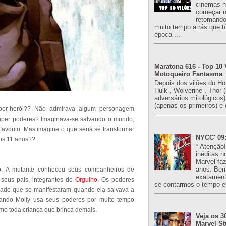
cinemas h
começar n
retomand
muito tempo atrás que 
época ...
Maratona 616 - Top 10 
Motoqueiro Fantasma
Depois dos vilões do H
Hulk , Wolverine , Thor 
adversários mitológicos
(apenas os primeiros) e 
er-herói?? Não admirava algum personagem
uper poderes? Imaginava-se salvando o mundo,
avorito. Mas imagine o que seria se transformar
NYCC' 09:
aos 11 anos??
* Atenção
inéditas n
Marvel fa
anos. Bem
o. A mutante conheceu seus companheiros de
exatament
seus pais, integrantes do
Orgulho
. Os poderes
se contarmos o tempo e
dade que se manifestaram quando ela salvava a
uando Molly usa seus poderes por muito tempo
o toda criança que brinca demais.
Veja os 3
Marvel St