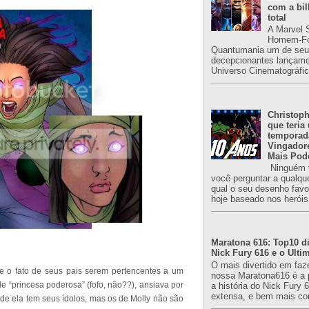
com a bil
total
A Marvel 
Homem-Fo
Quantumania um de seu
decepcionantes lançame
Universo Cinematográfic
Christoph
que teria
temporad
Vingador
Mais Pod
Ninguém v
você perguntar a qualqu
qual o seu desenho favori
hoje baseado nos heróis
Maratona 616: Top10 di
Nick Fury 616 e o Ulti
O mais divertido em faz
te o fato de seus pais serem pertencentes a um
nossa Maratona616 é a 
 “princesa poderosa” (fofo, não??), ansiava por
a história do Nick Fury 
extensa, e bem mais co
e ela tem seus ídolos, mas os de Molly não são