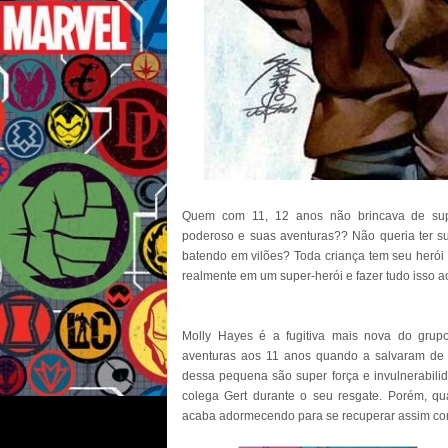
Quem com 11, 12 anos não brincava de sup
poderoso e suas aventuras?? Não queria ter s
batendo em vilões? Toda criança tem seu herói f
realmente em um super-herói e fazer tudo isso 
Molly Hayes é a fugitiva mais nova do grup
aventuras aos 11 anos quando a salvaram de 
dessa pequena são super força e invulnerabili
colega Gert durante o seu resgate. Porém, q
acaba adormecendo para se recuperar assim com