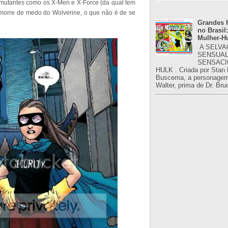
 mutantes como os X-Men e X-Force (da qual tem
morre de medo do Wolverine, o que não é de se
Grandes H
no Brasil:
Mulher-H
A SELVA
SENSUAL
SENSACI
HULK . Criada por Stan
Buscema, a personagem 
Walter, prima de Dr. Bru