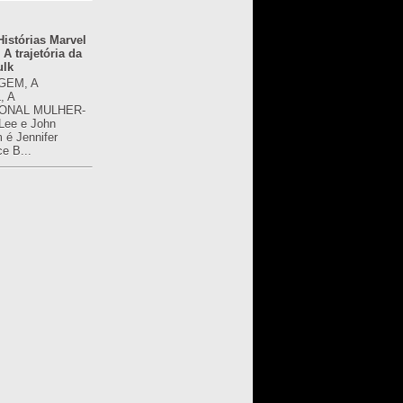
istórias Marvel
 A trajetória da
ulk
GEM, A
, A
ONAL MULHER-
 Lee e John
é Jennifer
ce B...