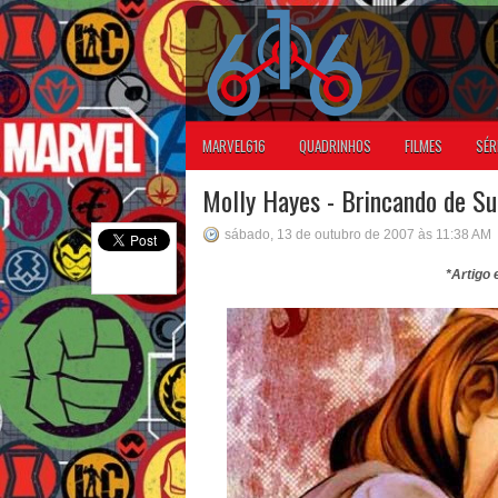
MARVEL616
QUADRINHOS
FILMES
SÉR
Molly Hayes - Brincando de Su
sábado, 13 de outubro de 2007 às 11:38 AM
*Artigo