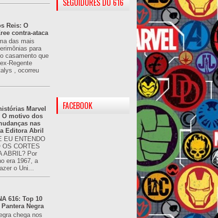
SEGUIDORES DO 616
s Reis: O
ree contra-ataca
ma das mais
cerimônias para
 o casamento que
u ex-Regente
alys , ocorreu
FACEBOOK
istórias Marvel
: O motivo dos
 mudanças nas
da Editora Abril
 EU ENTENDO
O OS CORTES
 ABRIL? Por
o era 1967, a
azer o Uni...
 616: Top 10
 Pantera Negra
egra chega nos