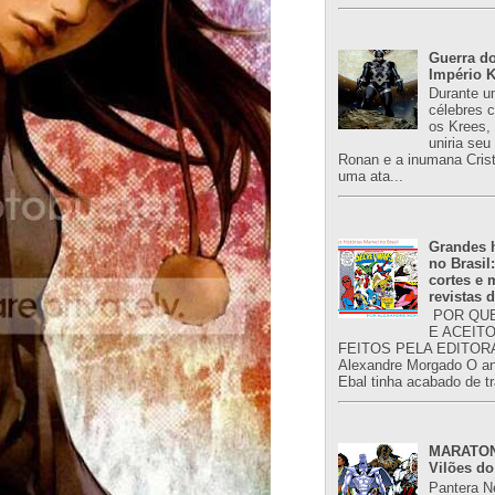
Guerra do
Império K
Durante u
célebres 
os Krees,
uniria se
Ronan e a inumana Crist
uma ata...
Grandes h
no Brasil
cortes e
revistas 
POR QUE
E ACEIT
FEITOS PELA EDITORA
Alexandre Morgado O an
Ebal tinha acabado de tr
MARATONA
Vilões do
Pantera N