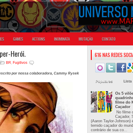
IES
GAMES
ACTIONS
INOMINATA
MUTAÇÃO
CONTATO
per-Herói.
616 NAS REDES SOCI
BR
,
Fugitivos
 escrito por nossa colaboradora, Cammy Rysek
Populares
Lista
Os 5 vilõ
quadrinh
filme do 
Caçador
No filme 
Caçador, S
(Aaron Taylor-Johnson) 
temido caçador do mun
contrário de sua co...