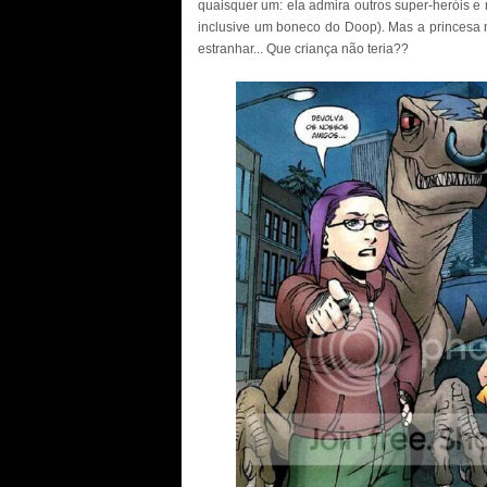
quaisquer um: ela admira outros super-heróis e
inclusive um boneco do Doop). Mas a princesa 
estranhar... Que criança não teria??