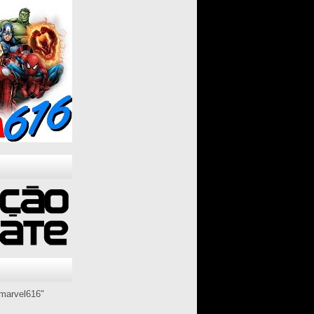
marvel616"