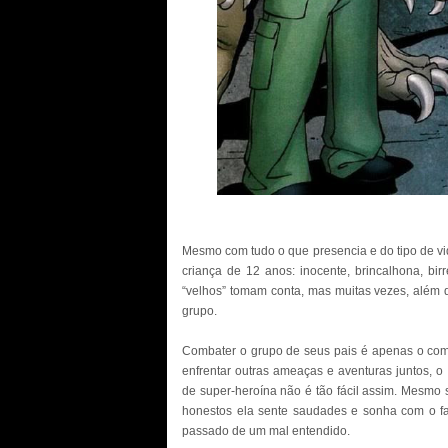
Mesmo com tudo o que presencia e do tipo de vid
criança de 12 anos: inocente, brincalhona, birre
“velhos” tomam conta, mas muitas vezes, além d
grupo.
Combater o grupo de seus pais é apenas o come
enfrentar outras ameaças e aventuras juntos, o
de super-heroína não é tão fácil assim. Mesmo
honestos ela sente saudades e sonha com o fa
passado de um mal entendido.