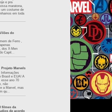
oje e pra
ossa maratona,
o um costume de
tínhamos em toda
Vilões do
omem de Ferro ,
(apenas
), dos X-Men
do Capit...
 Projeto Marvels
! Informações
o Brasil e EUA! A
z esse ano 70
, não
e a Marvel, mas
m qu...
0 filmes da
udios de acordo