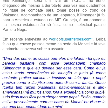
Erik Killmonger seria um rival de T'Challa no trono,
chegando até mesmo a derrotá-lo uma vez nos quadrinhos
no ritual de combate para tomar posse do trono de
Wakanda. Acompanhado de um leopardo, Killmonger já foi
para a America e estudou no MIT. Ou seja, é um oponente
na mesma estatura não só física como intelectual para o
Pantera Negra.
Em recente entrevista ao
worldofsuperheroes.com
, Leiba
falou que esteve pessoalmente na sede da Marvel e lá teve
a primeira conversa sobre o assunto:
"
Uma das primeiras coisas que eles me falaram foi que eu
parecia bastante com esse personagem chamado
Killmonger e que eu deveria ser esse cara. Como eu já
estou tendo experiências de atuação e junto já tenho
bastante prática atletica e técnicas de luta que o papel
precisa como o Jiu-jitso que aprendi com a família Grace
(Leiba tem raizes brasileiras, nativo-americanas e afro-
americanas) há muitos anos, fora a experiência como dublê,
tudo ficou mais fácil para chegar neste papel. Então, quando
estive pessoalmente com os caras da Marvel eu vi que ia
ser uma boa oportunidade pra mim
".