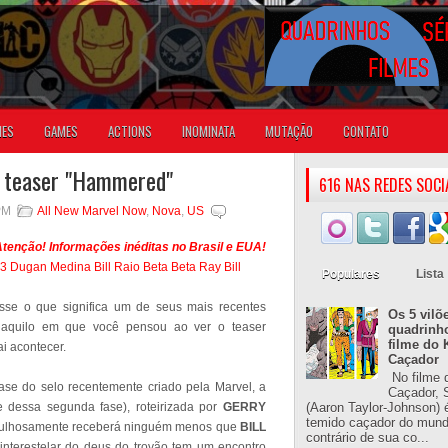
IES
GAMES
ACTIONS
INOMINATA
MUTAÇÃO
CONTATO
o teaser "Hammered"
616 NAS REDES SOCI
PM
All New Marvel Now
,
Nova
,
US
tenção! Informações inéditas no Brasil e EUA!
Populares
Lista
se o que significa um de seus mais recentes
Os 5 vilõ
aquilo em que você pensou ao ver o teaser
quadrinh
filme do 
ai acontecer.
Caçador
No filme 
se do selo recentemente criado pela Marvel, a
Caçador, S
(Aaron Taylor-Johnson) 
e dessa segunda fase), roteirizada por
GERRY
temido caçador do mun
gulhosamente receberá ninguém menos que
BILL
contrário de sua co...
interestelar do deus do trovão tem um encontro