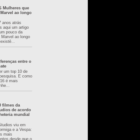
 Mulheres que
 Marvel ao longo
7 anos atrás
s aqui um artigo
um pouco da
a Marvel ao longo
existê...
ferenças entre o
mate
er um top 10 de
pesquisa. E como
616 é mais
nhe...
0 filmes da
udios de acordo
heteria mundial
Studios viu em
rmiga e a Vespa:
s mais
ntos desde que o