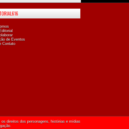
ITORIAL616
omos
ditorial
laborar
ção de Eventos
e Contato
os direitos dos personagens, histórias e mídias
lgação.