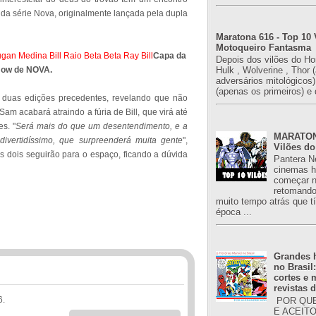
da série Nova, originalmente lançada pela dupla
Maratona 616 - Top 10 
Motoqueiro Fantasma
Capa da
Depois dos vilões do H
Now de NOVA.
Hulk , Wolverine , Thor 
adversários mitológicos
(apenas os primeiros) e 
 duas edições precedentes, revelando que não
 acabará atraindo a fúria de Bill, que virá até
s. "
Será mais do que um desentendimento, e a
MARATONA
ivertidíssimo, que surpreenderá muita gente
",
Vilões do
 os dois seguirão para o espaço, ficando a dúvida
Pantera N
cinemas h
começar n
retomand
muito tempo atrás que 
época ...
Grandes h
no Brasil
cortes e
revistas 
6.
POR QUE
E ACEIT