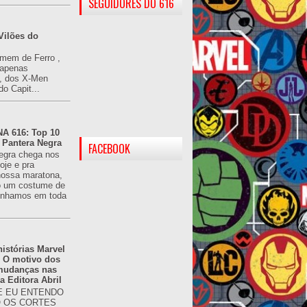
SEGUIDORES DO 616
Vilões do
omem de Ferro ,
(apenas
), dos X-Men
do Capit...
 616: Top 10
 Pantera Negra
FACEBOOK
egra chega nos
oje e pra
ossa maratona,
o um costume de
tínhamos em toda
istórias Marvel
: O motivo dos
 mudanças nas
da Editora Abril
 EU ENTENDO
O OS CORTES