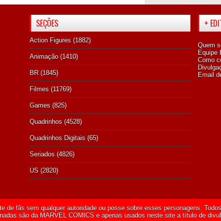
SEÇÕES
+ ED
Action Figures
(1882)
Quem s
Equipe E
Animação
(1410)
Como co
Divulga
BR
(1845)
Email d
Filmes
(11769)
Games
(825)
Quadrinhos
(4528)
Quadrinhos Digitais
(65)
Seriados
(4826)
US
(2820)
te de fãs sem qualquer autoridade ou posse sobre esses personagens. Todos 
onadas são da
MARVEL COMICS
e apenas usados neste site a título de divu