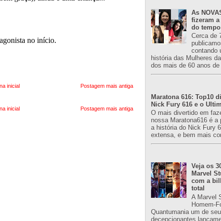
As NOVAS
fizeram a
do tempo
Cerca de 
publicamo
contando 
história das Mulheres d
dos mais de 60 anos de 
na inicial
Postagem mais antiga
Maratona 616: Top10 di
Nick Fury 616 e o Ulti
na inicial
Postagem mais antiga
O mais divertido em faz
nossa Maratona616 é a 
a história do Nick Fury 
extensa, e bem mais co
Veja os 3
Marvel St
com a bil
total
A Marvel 
Homem-Fo
Quantumania um de seu
decepcionantes lançame