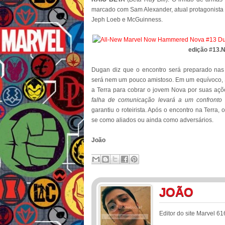
marcado com Sam Alexander, atual protagonista 
Jeph Loeb e McGuinness.
edição #13.
Dugan diz que o encontro será preparado nas
será nem um pouco amistoso. Em um equívoco, Sam
a Terra para cobrar o jovem Nova por suas açõe
falha de comunicação levará a um confronto d
garantiu o roteirista. Após o encontro na Terra,
se como aliados ou ainda como adversários.
João
JOÃO
Editor do site Marvel 61