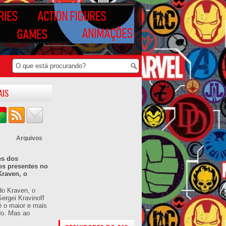
AIS
Arquivos
es dos
os presentes no
Kraven, o
do Kraven, o
ergei Kravinoff
é o maior e mais
do. Mas ao