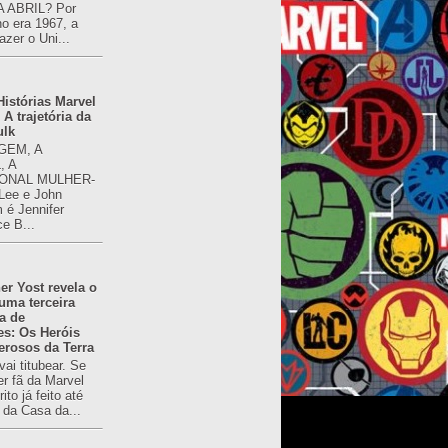
 ABRIL? Por
o era 1967, a
azer o Uni...
istórias Marvel
 A trajetória da
ulk
GEM, A
, A
ONAL MULHER-
 Lee e John
é Jennifer
ce B...
er Yost revela o
 uma terceira
a de
es: Os Heróis
erosos da Terra
ai titubear. Se
er fã da Marvel
to já feito até
 da Casa da...