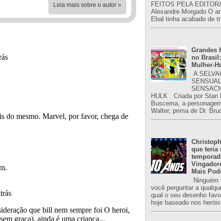
FEITOS PELA EDITORA
Leia mais sobre o autor »
Alexandre Morgado O an
Ebal tinha acabado de tr
Grandes H
no Brasil:
Mulher-H
A SELVA
SENSUAL
SENSACI
HULK . Criada por Stan
Buscema, a personagem 
Walter, prima de Dr. Bru
Christoph
que teria
temporad
Vingador
Mais Pod
Ninguém v
você perguntar a qualqu
qual o seu desenho favori
hoje baseado nos heróis