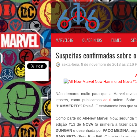
MARVEL616
QUADRINHOS
FILMES
SÉR
Suspeitas confirmadas sobre 
sexta-feira, 8 de novembro de 2013 às 2:16 
A
Não demorou muito para que a Marvel revelas
teasers, como publicamos
aqui
ontem. Sabe 
"
HAMMERED
"? Pois é. É exatamente isso que v
Como parte do All-New Marvel Now, segunda fa
edição #13 de
NOVA
(a primeira a fazer part
DUNGAN
e desenhada por
PACO MEDINA
, or
RAIO BETA
(
Beta Ray Bill
). O irmão de armas 