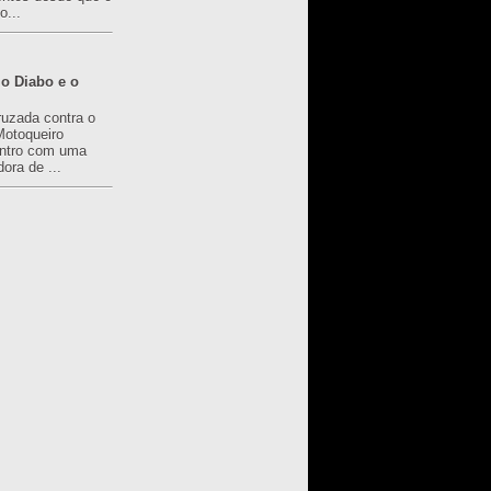
o...
o Diabo e o
ruzada contra o
Motoqueiro
ntro com uma
ora de ...