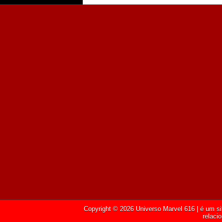
Copyright ©
2026
Universo Marvel 616
| é um si
relaci