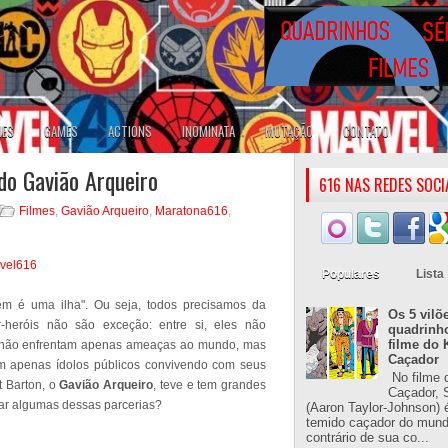
IES
GAMES
ACTIONS
INOMINATA
MUTAÇÃO
CONTATO
do Gavião Arqueiro
616 NAS REDES SOCI
Filmes
,
Gavião Arqueiro
,
Maratona616
,
Populares
Lista
é uma ilha". Ou seja, todos precisamos da
Os 5 vilõ
-heróis não são exceção: entre si, eles não
quadrinh
filme do 
 não enfrentam apenas ameaças ao mundo, mas
Caçador
m apenas ídolos públicos convivendo com seus
No filme 
t Barton, o
Gavião Arqueiro
, teve e tem grandes
Caçador, S
rar algumas dessas parcerias?
(Aaron Taylor-Johnson) 
temido caçador do mun
contrário de sua co...