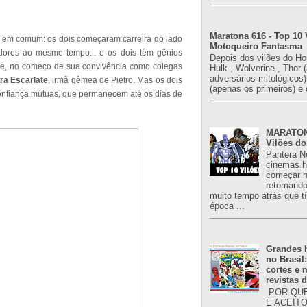
Maratona 616 - Top 10 
s em comum: os dois começaram carreira do lado
Motoqueiro Fantasma
adores ao mesmo tempo... e os dois têm gênios
Depois dos vilões do H
 que, no começo de sua convivência como colegas
Hulk , Wolverine , Thor 
adversários mitológicos
ira Escarlate
, irmã gêmea de Pietro. Mas os dois
(apenas os primeiros) e 
nfiança mútuas, que permanecem até os dias de
MARATONA
Vilões do
Pantera N
cinemas h
começar n
retomand
muito tempo atrás que 
época ...
Grandes h
no Brasil
cortes e
revistas 
POR QUE
E ACEIT