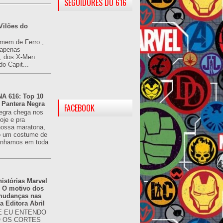
SEGUIDORES DO 616
Vilões do
omem de Ferro ,
(apenas
), dos X-Men
do Capit...
 616: Top 10
 Pantera Negra
FACEBOOK
egra chega nos
oje e pra
ossa maratona,
o um costume de
tínhamos em toda
istórias Marvel
: O motivo dos
 mudanças nas
da Editora Abril
 EU ENTENDO
O OS CORTES