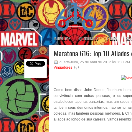
MARVEL616
QUADRINHOS
FILMES
SÉR
Maratona 616: Top 10 Aliados 
quarta-feira, 25 de abril de 2012 às 8:30 PM
Vingadores
Como bem disse John Donne, "nenhum homem 
convivência com outras pessoas, e os super
estabelecem apenas parcerias, mas amizades;
também seus demônios internos; não se torna
colegas, mas também pessoas melhores. E Clin
aliados ao longo de sua carreira. Vamos relemb