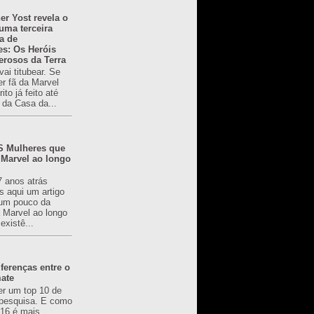
er Yost revela o
 uma terceira
a de
es: Os Heróis
erosos da Terra
ai titubear. Se
er fã da Marvel
to já feito até
 da Casa da...
 Mulheres que
 Marvel ao longo
7 anos atrás
s aqui um artigo
um pouco da
a Marvel ao longo
existê...
ferenças entre o
mate
er um top 10 de
pesquisa. E como
616 é mais