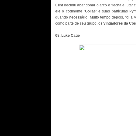
Clint decidiu abandonar o arco e flecha e luta
ele o codinome "Golias" e suas partículas Pym
quando necessário. Muito tempo depois, foi a 
como parte de seu grupo, os
Vingadores da Cos
08. Luke Cage