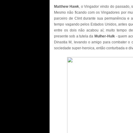
Matthew Hawk
, o Vingador vindo do passado, 
Mesmo não ficando com os Vingadores por mui
parceiro de Clint durante sua permanência e
tempo vagando pelos Estados Unidos, antes qu
entre os dois não acabou aí; muito tempo dep
presente sob a tutela da
Mulher-Hulk
- quem aco
Dinastia M, levando o amigo para combater o 
sociedade super-heroica, então conturbada e di