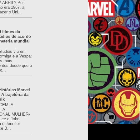
 ABRIL? Por
o era 1967, a
azer o Uni...
0 filmes da
udios de acordo
heteria mundial
Studios viu em
rmiga e a Vespa:
s mais
ntos desde que o
o...
istórias Marvel
 A trajetória da
ulk
GEM, A
, A
ONAL MULHER-
 Lee e John
é Jennifer
ce B...