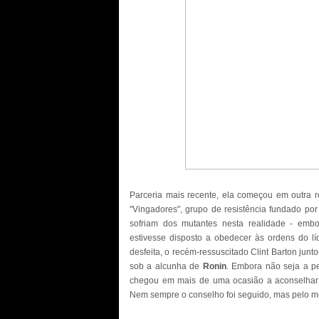
Parceria mais recente, ela começou em outra 
"Vingadores", grupo de resistência fundado por
sofriam dos mutantes nesta realidade - em
estivesse disposto a obedecer às ordens do lí
desfeita, o recém-ressuscitado Clint Barton junt
sob a alcunha de
Ronin
. Embora não seja a p
chegou em mais de uma ocasião a aconselhar 
Nem sempre o conselho foi seguido, mas pelo me