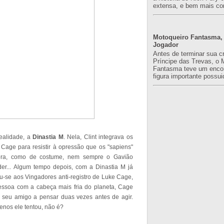
extensa, e bem mais co
Motoqueiro Fantasma, 
Jogador
Antes de terminar sua c
Príncipe das Trevas, o 
Fantasma teve um enco
figura importante possuid
realidade, a
Dinastia M
. Nela, Clint integrava os
 Cage para resistir à opressão que os "sapiens"
bora, como de costume, nem sempre o Gavião
der... Algum tempo depois, com a Dinastia M já
ou-se aos Vingadores anti-registro de Luke Cage,
essoa com a cabeça mais fria do planeta, Cage
seu amigo a pensar duas vezes antes de agir.
nos ele tentou, não é?