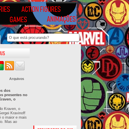
AIS
Arquivos
es dos
os presentes no
Kraven, o
do Kraven, o
ergei Kravinoff
é o maior e mais
do. Mas ao