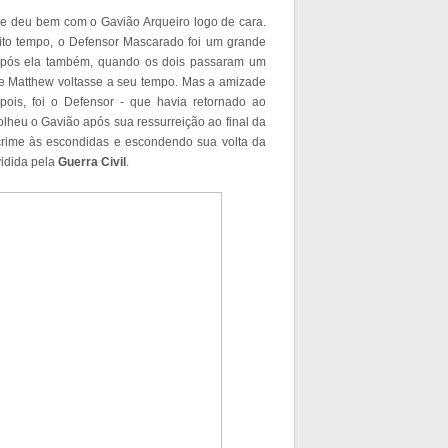
se deu bem com o Gavião Arqueiro logo de cara.
to tempo, o Defensor Mascarado foi um grande
 após ela também, quando os dois passaram um
e Matthew voltasse a seu tempo. Mas a amizade
ois, foi o Defensor - que havia retornado ao
lheu o Gavião após sua ressurreição ao final da
crime às escondidas e escondendo sua volta da
vidida pela
Guerra Civil
.