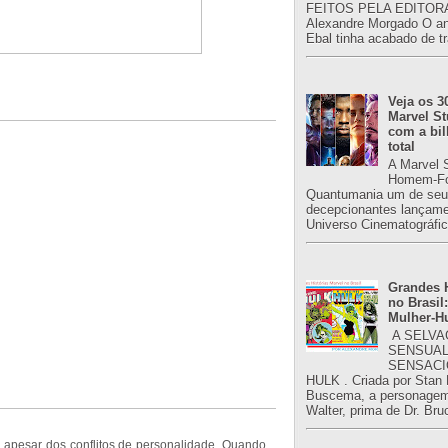
FEITOS PELA EDITORA
Alexandre Morgado O an
Ebal tinha acabado de tr
Veja os 3
Marvel St
com a bil
total
A Marvel 
Homem-Fo
Quantumania um de seu
decepcionantes lançame
Universo Cinematográfic
Grandes H
no Brasil:
Mulher-H
A SELVA
SENSUAL
SENSACI
HULK . Criada por Stan
Buscema, a personagem 
Walter, prima de Dr. Bru
apesar dos conflitos de personalidade. Quando