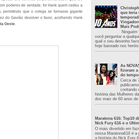
r com poderes de verdade, foi Hank quem cedeu a
Christoph
, permitindo que o colega se tornasse gigante
que teria
temporad
vez do Gavião devolver o favor, acolhendo Hank
Vingador
ta Oeste
.
Mais Pod
Ninguém v
você perguntar a qualqu
qual o seu desenho favori
hoje baseado nos heróis
As NOVAS
fizeram a
do tempo
Cerca de 
publicamo
contando 
história das Mulheres d
dos mais de 60 anos de 
Maratona 616: Top10 di
Nick Fury 616 e o Ulti
O mais divertido em faz
nossa Maratona616 é a 
a história do Nick Fury 