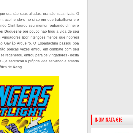
ue ora são suas aliadas, ora são suas rivais. O
n, acolhendo-o no circo em que trabalhava e o
do Clint flagrou seu mentor roubando dinheiro
es Duquesne
por pouco não tirou a vida de seu
os Vingadores (por intenções menos que nobres)
omo Gavião Arqueiro. O Espadachim passou boa
 e não poucas vezes entrou em combate com seu
 se regenerou, entrou para os Vingadores - desta
-, e sacrificou a própria vida salvando a amada
ética de
Kang
.
INOMINATA 616