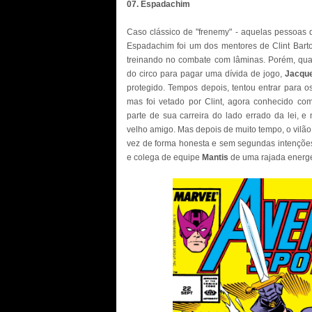
07. Espadachim
Caso clássico de "frenemy" - aquelas pessoas q
Espadachim foi um dos mentores de Clint Barto
treinando no combate com lâminas. Porém, quan
do circo para pagar uma dívida de jogo,
Jacqu
protegido. Tempos depois, tentou entrar para 
mas foi vetado por Clint, agora conhecido c
parte de sua carreira do lado errado da lei,
velho amigo. Mas depois de muito tempo, o vilão
vez de forma honesta e sem segundas intenções 
e colega de equipe
Mantis
de uma rajada energ