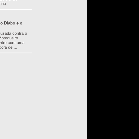
nhe...
o Diabo e o
ruzada contra o
Motoqueiro
ntro com uma
ora de ...