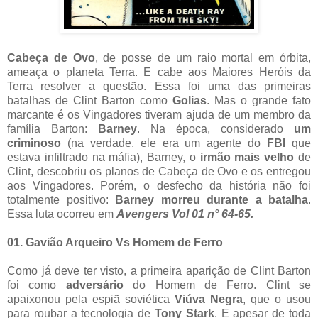
Cabeça de Ovo
, de posse de um raio mortal em órbita,
ameaça o planeta Terra. E cabe aos Maiores Heróis da
Terra resolver a questão. Essa foi uma das primeiras
batalhas de Clint Barton como
Golias
. Mas o grande fato
marcante é os Vingadores tiveram ajuda de um membro da
família Barton:
Barney
. Na época, considerado
um
criminoso
(na verdade, ele era um agente do
FBI
que
estava infiltrado na máfia), Barney, o
irmão mais velho
de
Clint, descobriu os planos de Cabeça de Ovo e os entregou
aos Vingadores. Porém, o desfecho da história não foi
totalmente positivo:
Barney morreu durante a batalha
.
Essa luta ocorreu em
Avengers Vol 01 n° 64-65.
01. Gavião Arqueiro Vs Homem de Ferro
Como já deve ter visto, a primeira aparição de Clint Barton
foi como
adversário
do Homem de Ferro. Clint se
apaixonou pela espiã soviética
Viúva Negra
, que o usou
para roubar a tecnologia de
Tony Stark
. E apesar de toda