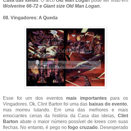
Casa das ideias
. O arco
Old Man Logan
pode ser visto em
Wolverine 66-72 e Giant size Old Man Logan.
08. Vingadores: A Queda
Esse foi um dos eventos
mais importantes
para os
Vingadores. Ok, Clint Barton foi uma das
baixas do evento
,
mas morreu lutando. Em uma das melhores e mais
emociantes cenas da história da Casa das ideias,
Clint
Barton
abate o maior número possível de krees com suas
flechas. No entanto, é pego no
fogo cruzado
. Desesperado