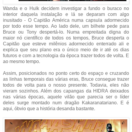
Wanda e o Hulk decidem investigar a fundo o buraco no
interior daquela instalação e lá se deparam com algo
inusitado - O Capitão América numa capsula adormecido
por todo esse tempo. Ao lado dele, um bilhete pede para
Bruce ou Tony despertá-lo. Numa empreitada digna do
maior nó científico de todos os tempos, Bruce desperta o
Capitão que esteve milênios adormecido enterrado ali e
explica que seu plano era o único meio de ir até os dias
futuros e com a tecnologia da época trazer todos de volta. E
ao mesmo tempo.
Assim, posicionados no ponto certo do espaço e cruzando
as linhas temporais das várias eras, Bruce consegue trazer
todos de volta para o nosso presente. Todavia, eles não
vieram sozinhos. Além dos capangas da HIDRA deixados
nas várias épocas, aquele vilão que parecia ser o líder
deles surge montado num dragão Kakaranatariano. E é
aqui, óbvio que a história desanda bastante.