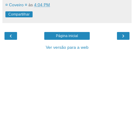
¤ Coveiro ¤
às
4:04 PM
Compartilhar
‹
›
Página inicial
Ver versão para a web