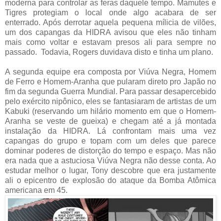
moderna para controlar as feras daquele tempo. Mamutes e
Tigres protegiam o local onde algo acabara de ser
enterrado. Após derrotar aquela pequena mílicia de vilões,
um dos capangas da HIDRA avisou que eles não tinham
mais como voltar e estavam presos ali para sempre no
passado. Todavia, Rogers duvidava disto e tinha um plano.
A segunda equipe era composta por Viúva Negra, Homem
de Ferro e Homem-Aranha que pularam direto pro Japão no
fim da segunda Guerra Mundial. Para passar desapercebido
pelo exército nipônico, eles se fantasiaram de artistas de um
Kabuki (reservando um hilário momento em que o Homem-
Aranha se veste de gueixa) e chegam até a já montada
instalação da HIDRA. Lá confrontam mais uma vez
capangas do grupo e topam com um deles que parece
dominar poderes de distorção do tempo e espaço. Mas não
era nada que a astuciosa Viúva Negra não desse conta. Ao
estudar melhor o lugar, Tony descobre que era justamente
ali o epicentro de explosão do ataque da Bomba Atômica
americana em 45.